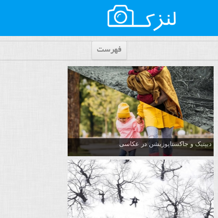
فهرست
دیپتیک و جاکستا‌پوزیشن در عکاسی