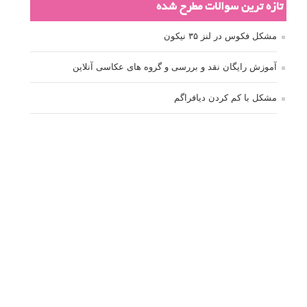
تازه ترین سوالات مطرح شده
مشکل فکوس در لنز ۳۵ نیکون
آموزش رایگان نقد و بررسی و گروه های عکاسی آنلاین
مشکل با کم کردن دیافراگم
Fujifilm or Olympus
انتخاب ۹۰d به جای ۸۰d یا خرید لنز؟
کسب درامد از عکاسی
نحوه آپلود عکس
ارور cannot start live view
کم شدن ناگهانی نور در دوربین