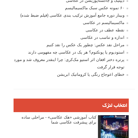
دیپتیک و جاکستا‌پوزیشن در عکاسی
۶۰ نمونه عکس سبک ماکسیمالیسم
وبینار دوره جامع آموزش ترکیب بندی عکاسی (فیلم ضبط شده)
ماکسیمالیسم در عکاسی
نقطه عطف در عکاسی
اندازه و تناسب در عکاسی
مراحل نقد عکس: چطور یک عکس را نقد کنیم
استودیوم یا پونکتوم؟ هر یک در عکاسی چه مفهومی دارند
پرتره دختر افغان اثر استیو مک‌کری: چرا اینقدر معروف شد و مورد
توجه قرار گرفت
خطای اعوجاج رنگی یا کروماتیک ابریشن
انتخاب لنزک
کتاب آموزشی «هک عکاسی» - مراحلی ساده
برای پیشرفت عکاسی شما