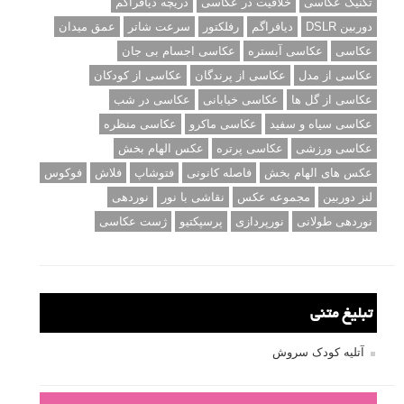
تکنیک عکاسی
خلاقیت در عکاسی
دریچه دیافراگم
دوربین DSLR
دیافراگم
رفلکتور
سرعت شاتر
عمق میدان
عکاسی
عکاسی آبستره
عکاسی اجسام بی جان
عکاسی از مدل
عکاسی از پرندگان
عکاسی از کودکان
عکاسی از گل ها
عکاسی خیابانی
عکاسی در شب
عکاسی سیاه و سفید
عکاسی ماکرو
عکاسی منظره
عکاسی ورزشی
عکاسی پرتره
عکس الهام بخش
عکس های الهام بخش
فاصله کانونی
فتوشاپ
فلاش
فوکوس
لنز دوربین
مجموعه عکس
نقاشی با نور
نوردهی
نوردهی طولانی
نورپردازی
پرسپکتیو
ژست عکاسی
تبلیغ متنی
آتلیه کودک سروش