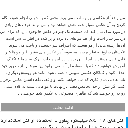
من واقعاً از عکاسی پرتره لذت می برم. وقتی که به خوبی انجام شود، نگاه
کردن به آن عکس بسیار لذت بخش خواهد بود و می تواند حرف های زیادی
در مورد مدل بیان کند. اما همیشه یک چیز در عکس ها وجود دارد که برای من
دردسر ساز است و آن هم مو های باد برده و پراکنده در اطراف سر است.
آن ها رشته هایی از مو هستند که اطراف سر چسبیده و باعث می شوند
عکستان شلوغ به نظر برسد. مخصوصاً در عکس های فشن، این مو ها غیر
قابل قبول هستند و باید از بین بروند. در این مطلب لنزک به شما ۳ تکنیک
آموزش خواهیم داد که با استفاده از آنها می توانید این مو ها را از تصویر خود
حذف کنید و کماکان عکسی طبیعی داشته باشید. مانند هر روتوش دیگری،
باید تعادلی میان کاری که می خواهید بکنید و واقعی نگه داشتن عکس برقرار
کنید. اگر بیش از حد انجامش دهید، در نهایت با مو هایی شبیه به کلاه ایمنی
رو به رو خواهید شد که ظاهری مصنوعی به عکس شما خواهند داد.
ادامه مطلب
لنز های ۱۸-۵۵ میلیمتر: چطور با استفاده از لنز استاندارد
دوربین پرتره های فوق العاده ای بگیریم