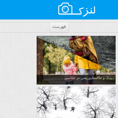
فهرست
دیپتیک و جاکستا‌پوزیشن در عکاسی