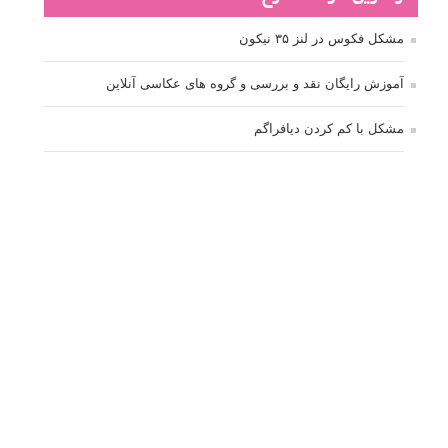
مشکل فکوس در لنز ۳۵ نیکون
آموزش رایگان نقد و بررسی و گروه های عکاسی آنلاین
مشکل با کم کردن دیافراگم
Fujifilm or Olympus
انتخاب ۹۰d به جای ۸۰d یا خرید لنز؟
کسب درامد از عکاسی
نحوه آپلود عکس
ارور cannot start live view
کم شدن ناگهانی نور در دوربین
نورسنجی فلاشر پرتابل