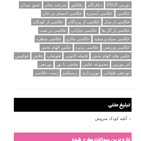
دوربین DSLR
دیافراگم
رفلکتور
سرعت شاتر
عمق میدان
عکاسی
عکاسی آبستره
عکاسی اجسام بی جان
عکاسی از مدل
عکاسی از پرندگان
عکاسی از کودکان
عکاسی از گل ها
عکاسی خیابانی
عکاسی در شب
عکاسی سیاه و سفید
عکاسی ماکرو
عکاسی منظره
عکاسی ورزشی
عکاسی پرتره
عکس الهام بخش
عکس های الهام بخش
فاصله کانونی
فتوشاپ
فلاش
فوکوس
لنز دوربین
مجموعه عکس
نقاشی با نور
نوردهی
نوردهی طولانی
نورپردازی
پرسپکتیو
ژست عکاسی
تبلیغ متنی
آتلیه کودک سروش
تازه ترین سوالات مطرح شده