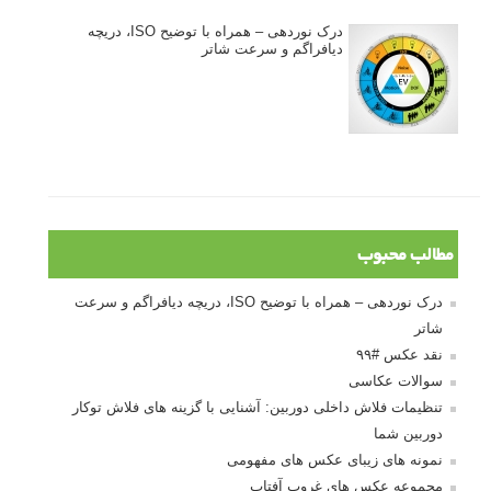
درک نوردهی – همراه با توضیح ISO، دریچه
دیافراگم و سرعت شاتر
مطالب محبوب
درک نوردهی – همراه با توضیح ISO، دریچه دیافراگم و سرعت
شاتر
نقد عکس #۹۹
سوالات عکاسی
تنظیمات فلاش داخلی دوربین: آشنایی با گزینه های فلاش توکار
دوربین شما
نمونه های زیبای عکس های مفهومی
مجموعه عکس های غروب آفتاب