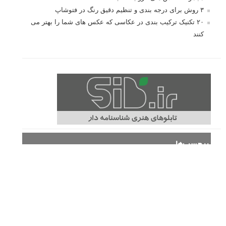
۳ روش برای درجه بندی و تنظیم دقیق رنگ در فتوشاپ
۲۰ تکنیک ترکیب بندی در عکاسی که عکس های شما را بهتر می
کنند
برچسب‌ها
ISO
آموزش عکاسی
الهام عکاسی
ایده های عکاسی
ایزو
ترفند عکاسی
ترکیب بندی
تمرین عکاسی
تنظیمات دوربین
تکنیک عکاسی
خلاقیت در عکاسی
دریچه دیافراگم
دوربین DSLR
دیافراگم
رفلکتور
سرعت شاتر
عمق میدان
عکاسی
عکاسی آبستره
عکاسی اجسام بی جان