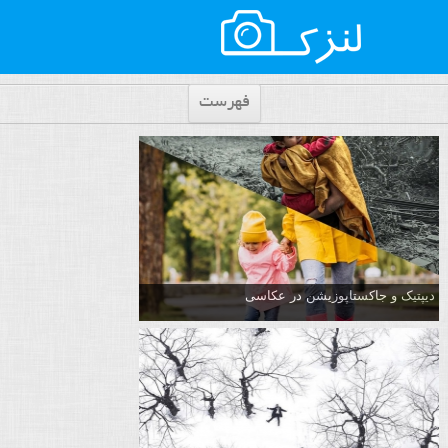
فهرست
دیپتیک و جاکستا‌پوزیشن در عکاسی