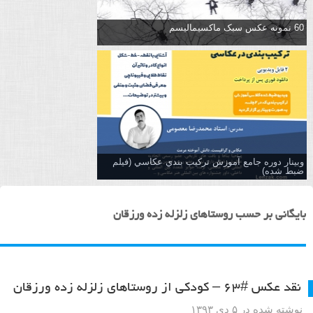
60 نمونه عکس سبک ماکسیمالیسم
وبینار دوره جامع آموزش تركيب بندي عكاسي (فیلم
ضبط شده)
بایگانی بر حسب روستاهای زلزله زده ورزقان
نقد عکس #۶۳ – کودکی از روستاهای زلزله زده ورزقان
نوشته شده در ۵ دی ۱۳۹۳