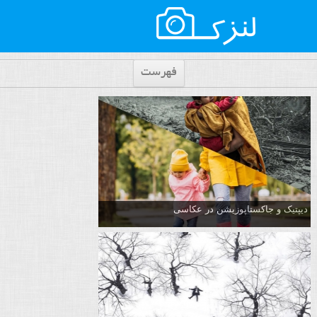
فهرست
دیپتیک و جاکستا‌پوزیشن در عکاسی