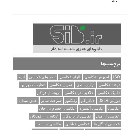
کنند
برچسب‌ها
ISO
آموزش عکاسی
الهام عکاسی
ایده های عکاسی
ایزو
ترفند عکاسی
ترکیب بندی
تمرین عکاسی
تنظیمات دوربین
تکنیک عکاسی
خلاقیت در عکاسی
دریچه دیافراگم
دوربین DSLR
دیافراگم
رفلکتور
سرعت شاتر
عمق میدان
عکاسی
عکاسی آبستره
عکاسی اجسام بی جان
عکاسی از مدل
عکاسی از پرندگان
عکاسی از کودکان
عکاسی از گل ها
عکاسی خیابانی
عکاسی در شب