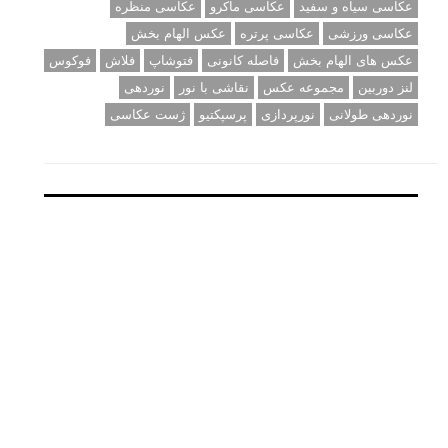
عکاسی سیاه و سفید
عکاسی ماکرو
عکاسی منظره
عکاسی ورزشی
عکاسی پرتره
عکس الهام بخش
عکس های الهام بخش
فاصله کانونی
فتوشاپ
فلاش
فوکوس
لنز دوربین
مجموعه عکس
نقاشی با نور
نوردهی
نوردهی طولانی
نورپردازی
پرسپکتیو
ژست عکاسی
تبلیغ متنی
آتلیه کودک سروش
تازه ترین سوالات مطرح شده
مشکل فکوس در لنز ۳۵ نیکون
آموزش رایگان نقد و بررسی و گروه های عکاسی آنلاین