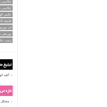
عکاسی سی
عکاسی م
عکس اله
فاصله کان
لنز دوربی
نوردهی ط
ژست عک
تبلیغ م
آتلیه 
تازه تر
مشکل فکوس