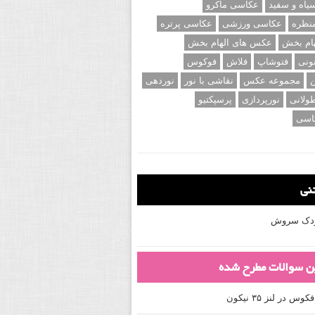
اه و سفید
عکاسی ماکرو
نظره
عکاسی ورزشی
عکاسی پرتره
ام بخش
عکس های الهام بخش
ونی
فتوشاپ
فلاش
فوکوس
ن
مجموعه عکس
نقاشی با نور
نوردهی
ولانی
نورپردازی
پرسپکتیو
اسی
تنی
کودک سروش
ین سوالات مطرح شده
 در لنز ۳۵ نیکون