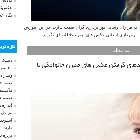
فروش 
عکس‌کا
نگاه ع
به هزاران وسایل نور پردازی گران قیمت ندارید. در این آموزش
ل نور پردازی ابتدایی عکس های پرتره خلاقانه ای بگیرید.
تازه تر
ادامه مطلب
دیپتیک 
ندهای گرفتن عکس های مدرن خانوادگی با
۶۰ نمونه عکس سبک ماکسیمالیسم
وبینار 
ضبط شد
ماکسیم
نقطه ع
اندازه 
مراحل 
استودیو
دارند
پرتره د