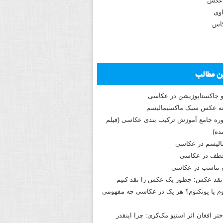
عکس
وی
کاس
ین مطالب
و جاکستا‌پوزیشن در عکاسی
دوره جامع آموزش ترکیب بندی عکاسی (فیلم
ه)
الیسم در عکاسی
طف در عکاسی
و تناسب در عکاسی
نقد عکس: چطور یک عکس را نقد کنیم
م یا پونکتوم؟ هر یک در عکاسی چه مفهومی
ختر افغان اثر استیو مک‌کری: چرا اینقدر