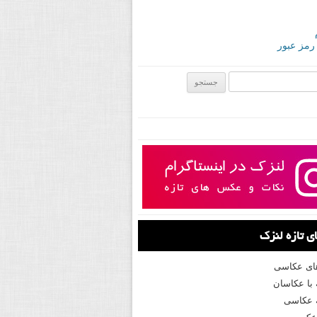
 رمز عبور
ی:
 تازه لنزک
های عکاسی
با عکاسان
 عکاسی