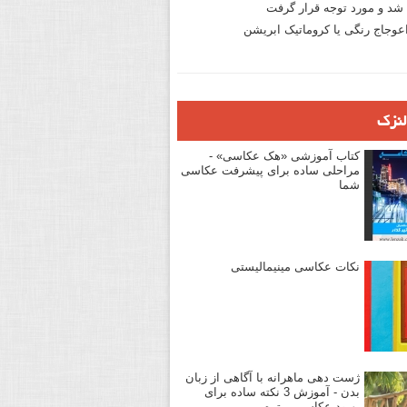
د و مورد توجه قرار گرفت
وجاج رنگی یا کروماتیک ابریشن
لنزک
کتاب آموزشی «هک عکاسی» -
مراحلی ساده برای پیشرفت عکاسی
شما
نکات عکاسی مینیمالیستی
ژست دهی ماهرانه با آگاهی از زبان
بدن - آموزش 3 نکته ساده برای
بهبود عکاسی پرتره