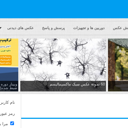
یش عکس
دوربین ها و تجهیزات
پرسش و پاسخ
عکس های دیدنی
60 نمونه عکس سبک ماکسیمالیسم
وبینار دور
ضبط شده)
نام کاربر
رمز عبور
مرا ب