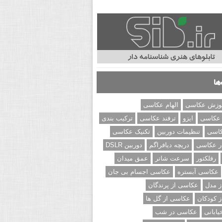
ها
وزش عکاسی
الهام عکاسی
 عکاسی
ایزو
ترفند عکاسی
ترکیب بندی
کاسی
تنظیمات دوربین
تکنیک عکاسی
ر عکاسی
دریچه دیافراگم
دوربین DSLR
رفلکتور
سرعت شاتر
عمق میدان
عکاسی آبستره
عکاسی اجسام بی جان
 مدل
عکاسی از پرندگان
 کودکان
عکاسی از گل ها
ابانی
عکاسی در شب