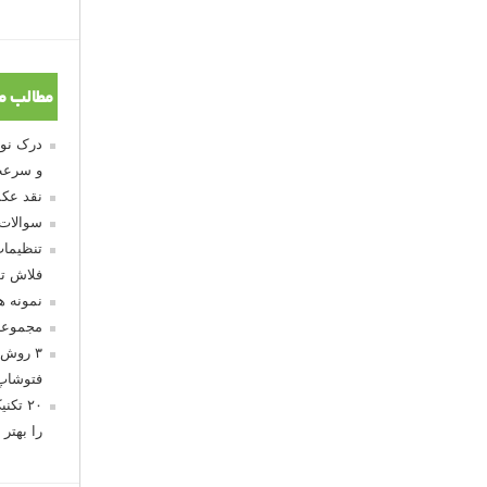
مطالب م
و سرعت
نقد عکس
سوالات
تنظیمات
فلاش تو
نمونه 
مجموعه
۳ روش 
فتوشاپ
۲۰ تک
را بهتر 