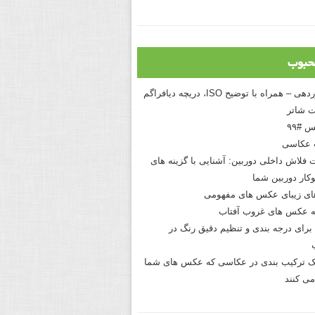
حبوب
درک نوردهی – همراه با توضیح ISO، دریچه دیافراگم
 شاتر
 #۹۹
 عکاسی
 فلاش داخلی دوربین: آشنایی با گزینه های
کار دوربین شما
های زیبای عکس های مفهومی
 عکس های غروب آفتاب
برای درجه بندی و تنظیم دقیق رنگ در
نیک ترکیب بندی در عکاسی که عکس های شما
می کنند