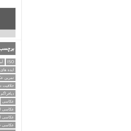
برچسب‌
ISO
آم
ایده های
تمرین ع
خلاقیت د
دیافراگم
عکاسی
عکاسی از
عکاسی از
عکاسی خی