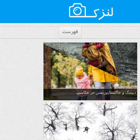
فهرست
دیپتیک و جاکستا‌پوزیشن در عکاسی