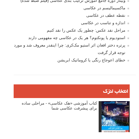
وبینار دوره جامع آموزش ترکیب بندی عکاسی (فیلم ضبط شده)
ماکسیمالیسم در عکاسی
نقطه عطف در عکاسی
اندازه و تناسب در عکاسی
مراحل نقد عکس: چطور یک عکس را نقد کنیم
استودیوم یا پونکتوم؟ هر یک در عکاسی چه مفهومی دارند
پرتره دختر افغان اثر استیو مک‌کری: چرا اینقدر معروف شد و مورد
توجه قرار گرفت
خطای اعوجاج رنگی یا کروماتیک ابریشن
انتخاب لنزک
کتاب آموزشی «هک عکاسی» - مراحلی ساده
برای پیشرفت عکاسی شما