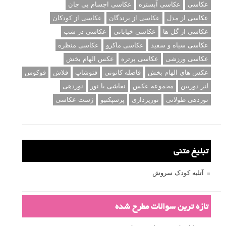
عکاسی
عکاسی آبستره
عکاسی اجسام بی جان
عکاسی از مدل
عکاسی از پرندگان
عکاسی از کودکان
عکاسی از گل ها
عکاسی خیابانی
عکاسی در شب
عکاسی سیاه و سفید
عکاسی ماکرو
عکاسی منظره
عکاسی ورزشی
عکاسی پرتره
عکس الهام بخش
عکس های الهام بخش
فاصله کانونی
فتوشاپ
فلاش
فوکوس
لنز دوربین
مجموعه عکس
نقاشی با نور
نوردهی
نوردهی طولانی
نورپردازی
پرسپکتیو
ژست عکاسی
تبلیغ متنی
آتلیه کودک سروش
تازه ترین سوالات مطرح شده