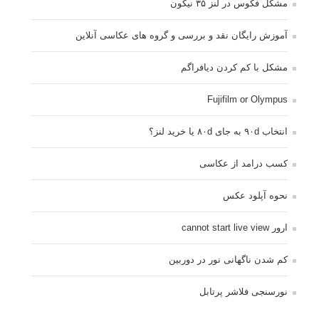
مشکل فکوس در لنز ۳۵ نیکون
آموزش رایگان نقد و بررسی و گروه های عکاسی آنلاین
مشکل با کم کردن دیافراگم
Fujifilm or Olympus
انتخاب ۹۰d به جای ۸۰d یا خرید لنز؟
کسب درامد از عکاسی
نحوه آپلود عکس
ارور cannot start live view
کم شدن ناگهانی نور در دوربین
نورسنجی فلاشر پرتابل