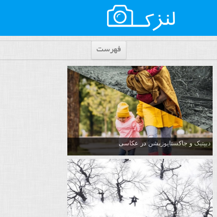
فهرست
دیپتیک و جاکستا‌پوزیشن در عکاسی