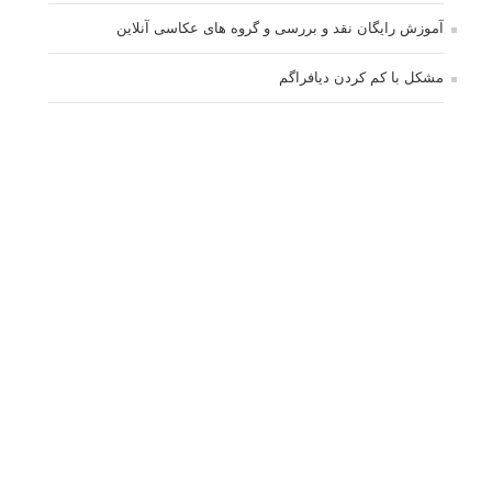
آموزش رایگان نقد و بررسی و گروه های عکاسی آنلاین
مشکل با کم کردن دیافراگم
Fujifilm or Olympus
انتخاب ۹۰d به جای ۸۰d یا خرید لنز؟
کسب درامد از عکاسی
نحوه آپلود عکس
ارور cannot start live view
کم شدن ناگهانی نور در دوربین
نورسنجی فلاشر پرتابل