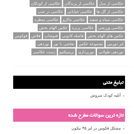
عکاسی از مدل
عکاسی از پرندگان
عکاسی از کودکان
عکاسی از گل ها
عکاسی خیابانی
عکاسی در شب
عکاسی سیاه و سفید
عکاسی ماکرو
عکاسی منظره
عکاسی ورزشی
عکاسی پرتره
عکس الهام بخش
عکس های الهام بخش
فاصله کانونی
فتوشاپ
فلاش
فوکوس
لنز دوربین
مجموعه عکس
نقاشی با نور
نوردهی
نوردهی طولانی
نورپردازی
پرسپکتیو
ژست عکاسی
تبلیغ متنی
آتلیه کودک سروش
تازه ترین سوالات مطرح شده
مشکل فکوس در لنز ۳۵ نیکون