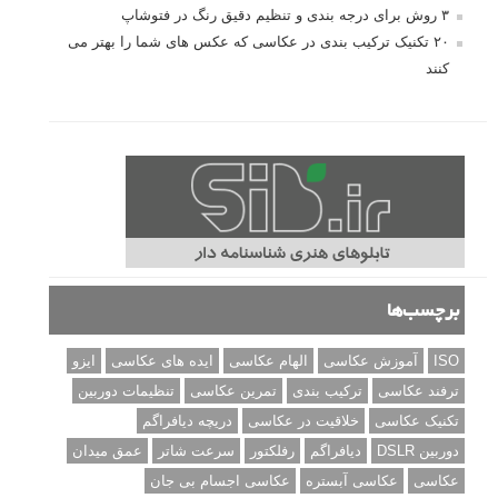
۳ روش برای درجه بندی و تنظیم دقیق رنگ در فتوشاپ
۲۰ تکنیک ترکیب بندی در عکاسی که عکس های شما را بهتر می
کنند
برچسب‌ها
ISO
آموزش عکاسی
الهام عکاسی
ایده های عکاسی
ایزو
ترفند عکاسی
ترکیب بندی
تمرین عکاسی
تنظیمات دوربین
تکنیک عکاسی
خلاقیت در عکاسی
دریچه دیافراگم
دوربین DSLR
دیافراگم
رفلکتور
سرعت شاتر
عمق میدان
عکاسی
عکاسی آبستره
عکاسی اجسام بی جان