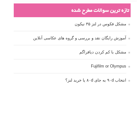
تازه ترین سوالات مطرح شده
مشکل فکوس در لنز ۳۵ نیکون
آموزش رایگان نقد و بررسی و گروه های عکاسی آنلاین
مشکل با کم کردن دیافراگم
Fujifilm or Olympus
انتخاب ۹۰d به جای ۸۰d یا خرید لنز؟
کسب درامد از عکاسی
نحوه آپلود عکس
ارور cannot start live view
کم شدن ناگهانی نور در دوربین