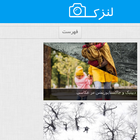
فهرست
دیپتیک و جاکستا‌پوزیشن در عکاسی