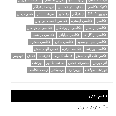
تکنیک عکاسی
خلاقیت در عکاسی
دریچه دیافراگم
دوربین DSLR
دیافراگم
رفلکتور
سرعت شاتر
عمق میدان
عکاسی
عکاسی آبستره
عکاسی اجسام بی جان
عکاسی از مدل
عکاسی از پرندگان
عکاسی از کودکان
عکاسی از گل ها
عکاسی خیابانی
عکاسی در شب
عکاسی سیاه و سفید
عکاسی ماکرو
عکاسی منظره
عکاسی ورزشی
عکاسی پرتره
عکس الهام بخش
عکس های الهام بخش
فاصله کانونی
فتوشاپ
فلاش
فوکوس
لنز دوربین
مجموعه عکس
نقاشی با نور
نوردهی
نوردهی طولانی
نورپردازی
پرسپکتیو
ژست عکاسی
تبلیغ متنی
آتلیه کودک سروش