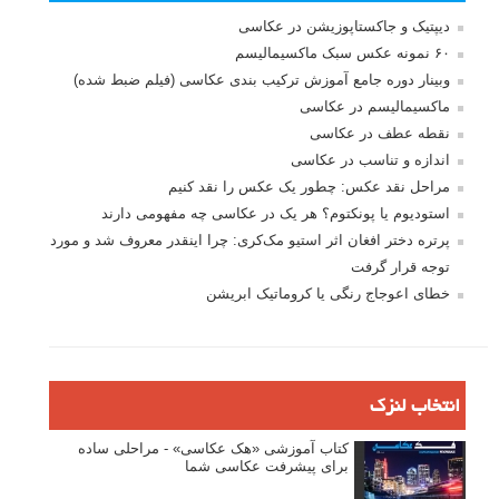
دیپتیک و جاکستا‌پوزیشن در عکاسی
۶۰ نمونه عکس سبک ماکسیمالیسم
وبینار دوره جامع آموزش ترکیب بندی عکاسی (فیلم ضبط شده)
ماکسیمالیسم در عکاسی
نقطه عطف در عکاسی
اندازه و تناسب در عکاسی
مراحل نقد عکس: چطور یک عکس را نقد کنیم
استودیوم یا پونکتوم؟ هر یک در عکاسی چه مفهومی دارند
پرتره دختر افغان اثر استیو مک‌کری: چرا اینقدر معروف شد و مورد
توجه قرار گرفت
خطای اعوجاج رنگی یا کروماتیک ابریشن
انتخاب لنزک
کتاب آموزشی «هک عکاسی» - مراحلی ساده
برای پیشرفت عکاسی شما