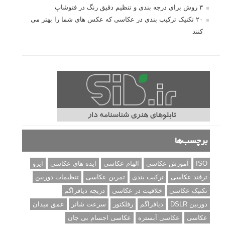
۳ روش برای درجه بندی و تنظیم دقیق رنگ در فتوشاپ
۲۰ تکنیک ترکیب بندی در عکاسی که عکس های شما را بهتر می
کنند
برچسب‌ها
ISO
آموزش عکاسی
الهام عکاسی
ایده های عکاسی
ایزو
ترفند عکاسی
ترکیب بندی
تمرین عکاسی
تنظیمات دوربین
تکنیک عکاسی
خلاقیت در عکاسی
دریچه دیافراگم
دوربین DSLR
دیافراگم
رفلکتور
سرعت شاتر
عمق میدان
عکاسی
عکاسی آبستره
عکاسی اجسام بی جان