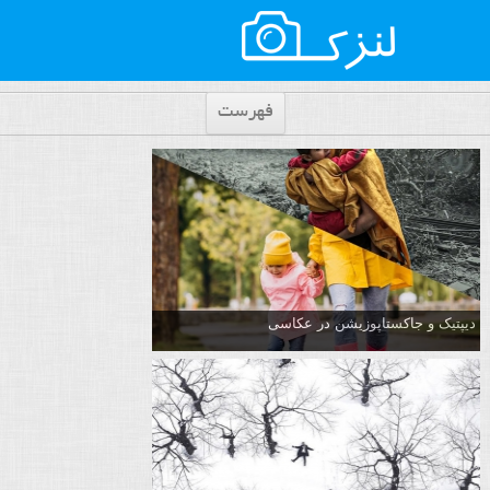
فهرست
دیپتیک و جاکستا‌پوزیشن در عکاسی