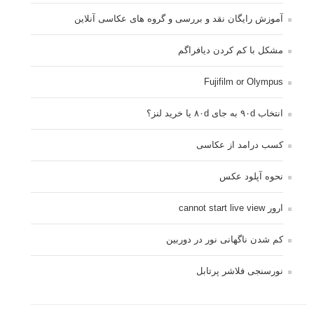
آموزش رایگان نقد و بررسی و گروه های عکاسی آنلاین
مشکل با کم کردن دیافراگم
Fujifilm or Olympus
انتخاب ۹۰d به جای ۸۰d یا خرید لنز؟
کسب درامد از عکاسی
نحوه آپلود عکس
ارور cannot start live view
کم شدن ناگهانی نور در دوربین
نورسنجی فلاشر پرتابل