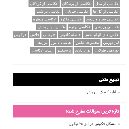
عکاسی از مدل
عکاسی از پرندگان
عکاسی از کودکان
عکاسی از گل ها
عکاسی خیابانی
عکاسی در شب
عکاسی سیاه و سفید
عکاسی ماکرو
عکاسی منظره
عکاسی ورزشی
عکاسی پرتره
عکس الهام بخش
عکس های الهام بخش
فاصله کانونی
فتوشاپ
فلاش
فوکوس
لنز دوربین
مجموعه عکس
نقاشی با نور
نوردهی
نوردهی طولانی
نورپردازی
پرسپکتیو
ژست عکاسی
تبلیغ متنی
آتلیه کودک سروش
تازه ترین سوالات مطرح شده
مشکل فکوس در لنز ۳۵ نیکون