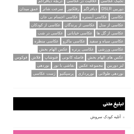
تکنیک عکاسی
خلاقیت در عکاسی
دریچه دیافراگم
دوربین DSLR
دیافراگم
رفلکتور
سرعت شاتر
عمق میدان
عکاسی
عکاسی آبستره
عکاسی اجسام بی جان
عکاسی از مدل
عکاسی از پرندگان
عکاسی از کودکان
عکاسی از گل ها
عکاسی خیابانی
عکاسی در شب
عکاسی سیاه و سفید
عکاسی ماکرو
عکاسی منظره
عکاسی ورزشی
عکاسی پرتره
عکس الهام بخش
عکس های الهام بخش
فاصله کانونی
فتوشاپ
فلاش
فوکوس
لنز دوربین
مجموعه عکس
نقاشی با نور
نوردهی
نوردهی طولانی
نورپردازی
پرسپکتیو
ژست عکاسی
تبلیغ متنی
آتلیه کودک سروش