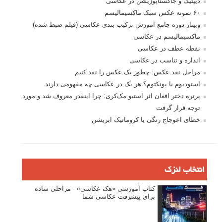
دیپتیک و جاکستا‌پوزیشن در عکاسی
۶۰ نمونه عکس سبک ماکسیمالیسم
وبینار دوره جامع آموزش ترکیب بندی عکاسی (فیلم ضبط شده)
ماکسیمالیسم در عکاسی
نقطه عطف در عکاسی
اندازه و تناسب در عکاسی
مراحل نقد عکس: چطور یک عکس را نقد کنیم
استودیوم یا پونکتوم؟ هر یک در عکاسی چه مفهومی دارند
پرتره دختر افغان اثر استیو مک‌کری: چرا اینقدر معروف شد و مورد
توجه قرار گرفت
خطای اعوجاج رنگی یا کروماتیک ابریشن
انتخاب لنزک
کتاب آموزشی «هک عکاسی» - مراحلی ساده
برای پیشرفت عکاسی شما