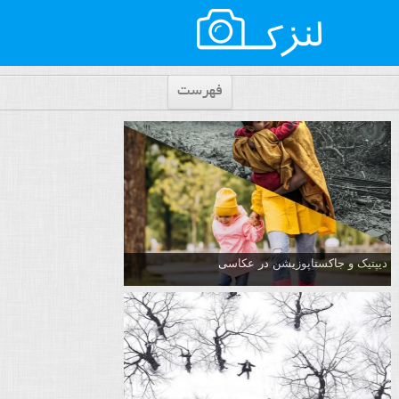
فهرست
دیپتیک و جاکستا‌پوزیشن در عکاسی