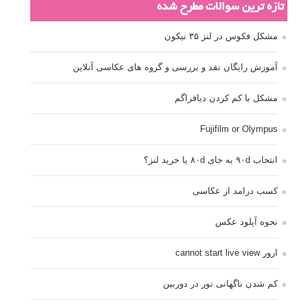
تازه ترین سوالات مطرح شده
مشکل فکوس در لنز ۳۵ نیکون
آموزش رایگان نقد و بررسی و گروه های عکاسی آنلاین
مشکل با کم کردن دیافراگم
Fujifilm or Olympus
انتخاب ۹۰d به جای ۸۰d یا خرید لنز؟
کسب درامد از عکاسی
نحوه آپلود عکس
ارور cannot start live view
کم شدن ناگهانی نور در دوربین