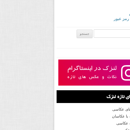
 رمز عبور
ی:
 تازه لنزک
های عکاسی
با عکاسان
 عکاسی