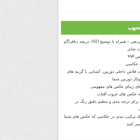
حبوب
درک نوردهی – همراه با توضیح ISO، دریچه دیافراگم
 شاتر
 #۹۹
 عکاسی
 فلاش داخلی دوربین: آشنایی با گزینه های
کار دوربین شما
های زیبای عکس های مفهومی
 عکس های غروب آفتاب
برای درجه بندی و تنظیم دقیق رنگ در
نیک ترکیب بندی در عکاسی که عکس های شما
می کنند