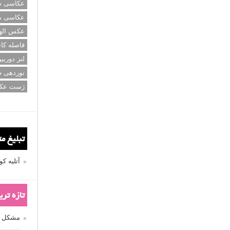
عکاسی سی
عکاسی م
عکس اله
فاصله کان
لنز دوربی
نوردهی ط
ژست عک
تبلیغ م
آتلیه 
تازه تر
مشکل فکوس