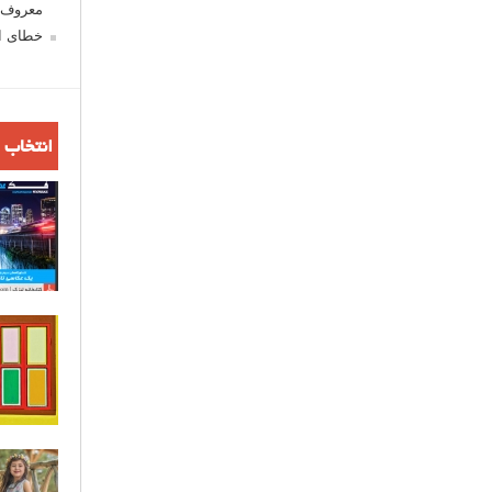
معروف ش
خطای اع
انتخاب 