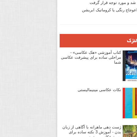
د و مورد توجه قرار گرفت
وجاج رنگی یا کروماتیک ابریشن
لنزک
کتاب آموزشی «هک عکاسی» -
مراحلی ساده برای پیشرفت عکاسی
شما
نکات عکاسی مینیمالیستی
ژست دهی ماهرانه با آگاهی از زبان
بدن - آموزش 3 نکته ساده برای
بهبود عکاسی پرتره