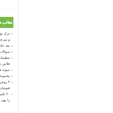
مطالب م
و سرعت
نقد عکس
سوالات
تنظیمات
فلاش تو
نمونه 
مجموعه
۳ روش 
فتوشاپ
۲۰ تک
را بهتر 