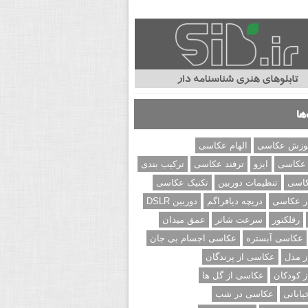
ها
وزش عکاسی
الهام عکاسی
 عکاسی
ایزو
ترفند عکاسی
ترکیب بندی
کاسی
تنظیمات دوربین
تکنیک عکاسی
ر عکاسی
دریچه دیافراگم
دوربین DSLR
رفلکتور
سرعت شاتر
عمق میدان
عکاسی آبستره
عکاسی اجسام بی جان
 مدل
عکاسی از پرندگان
 کودکان
عکاسی از گل ها
ابانی
عکاسی در شب