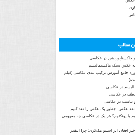
عکس
وی
کاس
ین مطالب
و جاکستا‌پوزیشن در عکاسی
دوره جامع آموزش ترکیب بندی عکاسی (فیلم
ه)
الیسم در عکاسی
طف در عکاسی
و تناسب در عکاسی
نقد عکس: چطور یک عکس را نقد کنیم
م یا پونکتوم؟ هر یک در عکاسی چه مفهومی
ختر افغان اثر استیو مک‌کری: چرا اینقدر