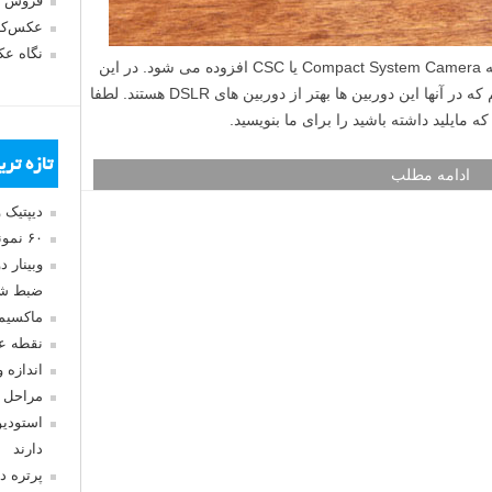
فروش 
عکس‌کا
نگاه ع
روز به روز به محبوبیت دوربین های بدون آینه Compact System Camera یا CSC افزوده می شود. در این
مطلب لنزک می خواهیم مواردی را بیان کنیم که در آنها این دوربین ها بهتر از دوربین های DSLR هستند. لطفا
 مایلید داشته باشید را برای ما بنویسید.
تازه تر
ادامه مطلب
دیپتیک 
۶۰ نمونه عکس سبک ماکسیمالیسم
وبینار 
ضبط شد
ماکسیم
نقطه ع
اندازه 
مراحل 
استودیو
دارند
پرتره د