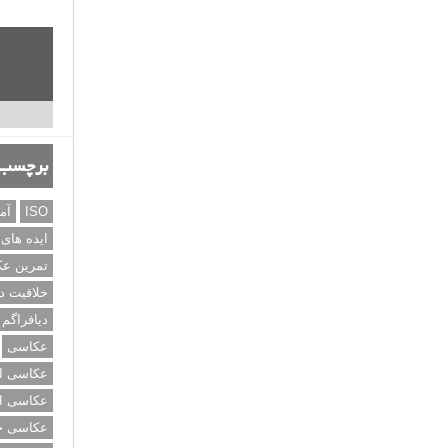
برچسب‌
ISO
آم
ایده های
تمرین ع
خلاقیت د
دیافراگم
عکاسی
عکاسی از
عکاسی از
عکاسی خی