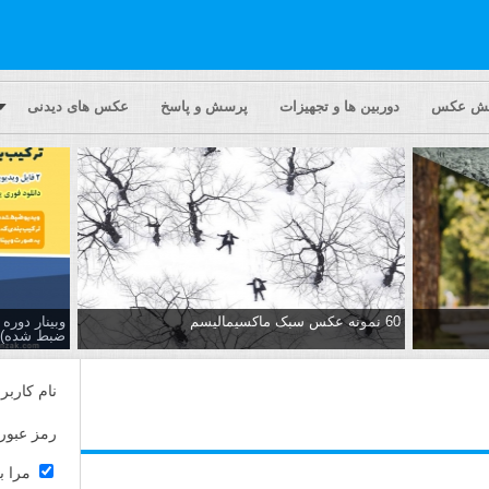
یش عکس
دوربین ها و تجهیزات
پرسش و پاسخ
عکس های دیدنی
60 نمونه عکس سبک ماکسیمالیسم
وبینار دور
ضبط شده)
نام کاربر
رمز عبور
مرا ب