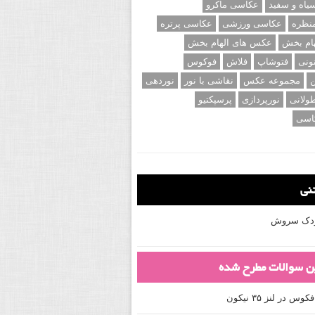
اه و سفید
عکاسی ماکرو
نظره
عکاسی ورزشی
عکاسی پرتره
ام بخش
عکس های الهام بخش
ونی
فتوشاپ
فلاش
فوکوس
ن
مجموعه عکس
نقاشی با نور
نوردهی
ولانی
نورپردازی
پرسپکتیو
اسی
تنی
کودک سروش
ین سوالات مطرح شده
 در لنز ۳۵ نیکون