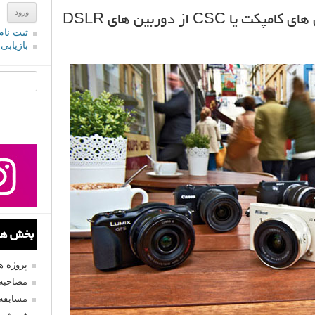
ثبت نام
بازیابی
جستجو یرا
بخش های
پروژه 
مصاحبه 
مسابقه