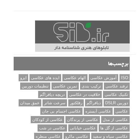
مطالب محبوب
درک نوردهی – همراه با توضیح ISO، دریچه دیافراگم و سرعت
شاتر
نقد عکس #۹۹
سوالات عکاسی
تنظیمات فلاش داخلی دوربین: آشنایی با گزینه های فلاش توکار
دوربین شما
نمونه های زیبای عکس های مفهومی
مجموعه عکس های غروب آفتاب
۳ روش برای درجه بندی و تنظیم دقیق رنگ در فتوشاپ
۲۰ تکنیک ترکیب بندی در عکاسی که عکس های شما را بهتر می
کنند