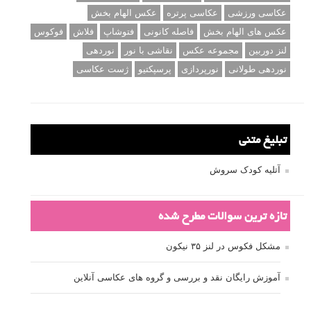
برچسب‌ها
ISO
آموزش عکاسی
الهام عکاسی
ایده های عکاسی
ایزو
ترفند عکاسی
ترکیب بندی
تمرین عکاسی
تنظیمات دوربین
تکنیک عکاسی
خلاقیت در عکاسی
دریچه دیافراگم
دوربین DSLR
دیافراگم
رفلکتور
سرعت شاتر
عمق میدان
عکاسی
عکاسی آبستره
عکاسی اجسام بی جان
عکاسی از مدل
عکاسی از پرندگان
عکاسی از کودکان
عکاسی از گل ها
عکاسی خیابانی
عکاسی در شب
عکاسی سیاه و سفید
عکاسی ماکرو
عکاسی منظره
عکاسی ورزشی
عکاسی پرتره
عکس الهام بخش