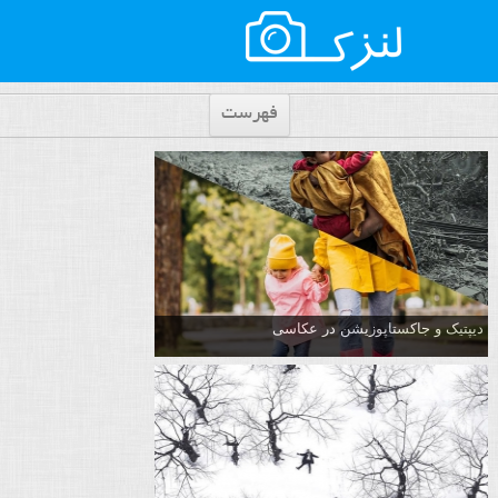
فهرست
دیپتیک و جاکستا‌پوزیشن در عکاسی