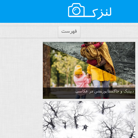
فهرست
دیپتیک و جاکستا‌پوزیشن در عکاسی