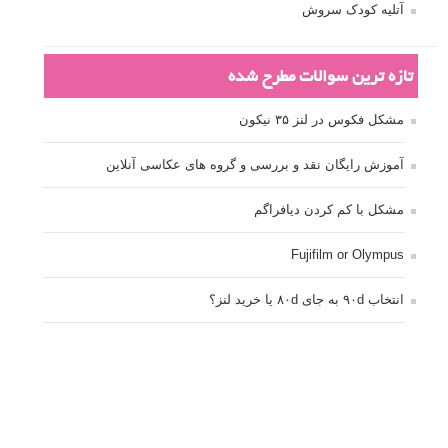
آتلیه کودک سروش
تازه ترین سوالات مطرح شده
مشکل فکوس در لنز ۳۵ نیکون
آموزش رایگان نقد و بررسی و گروه های عکاسی آنلاین
مشکل با کم کردن دیافراگم
Fujifilm or Olympus
انتخاب ۹۰d به جای ۸۰d یا خرید لنز؟
کسب درامد از عکاسی
نحوه آپلود عکس
ارور cannot start live view