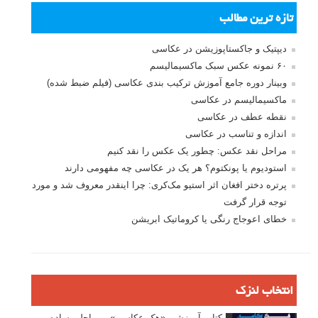
تازه ترین مطالب
دیپتیک و جاکستا‌پوزیشن در عکاسی
۶۰ نمونه عکس سبک ماکسیمالیسم
وبینار دوره جامع آموزش ترکیب بندی عکاسی (فیلم ضبط شده)
ماکسیمالیسم در عکاسی
نقطه عطف در عکاسی
اندازه و تناسب در عکاسی
مراحل نقد عکس: چطور یک عکس را نقد کنیم
استودیوم یا پونکتوم؟ هر یک در عکاسی چه مفهومی دارند
پرتره دختر افغان اثر استیو مک‌کری: چرا اینقدر معروف شد و مورد
توجه قرار گرفت
خطای اعوجاج رنگی یا کروماتیک ابریشن
انتخاب لنزک
کتاب آموزشی «هک عکاسی» - مراحلی ساده