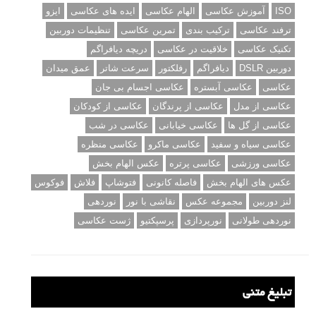
ISO
آموزش عکاسی
الهام عکاسی
ایده های عکاسی
ایزو
ترفند عکاسی
ترکیب بندی
تمرین عکاسی
تنظیمات دوربین
تکنیک عکاسی
خلاقیت در عکاسی
دریچه دیافراگم
دوربین DSLR
دیافراگم
رفلکتور
سرعت شاتر
عمق میدان
عکاسی
عکاسی آبستره
عکاسی اجسام بی جان
عکاسی از مدل
عکاسی از پرندگان
عکاسی از کودکان
عکاسی از گل ها
عکاسی خیابانی
عکاسی در شب
عکاسی سیاه و سفید
عکاسی ماکرو
عکاسی منظره
عکاسی ورزشی
عکاسی پرتره
عکس الهام بخش
عکس های الهام بخش
فاصله کانونی
فتوشاپ
فلاش
فوکوس
لنز دوربین
مجموعه عکس
نقاشی با نور
نوردهی
نوردهی طولانی
نورپردازی
پرسپکتیو
ژست عکاسی
تبلیغ متنی