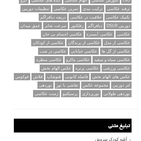
ISO
آموزش عکاسی
الهام عکاسی
ایده های عکاسی
ایزو
ترفند عکاسی
ترکیب بندی
تمرین عکاسی
تنظیمات دوربین
تکنیک عکاسی
خلاقیت در عکاسی
دریچه دیافراگم
دوربین DSLR
دیافراگم
رفلکتور
سرعت شاتر
عمق میدان
عکاسی
عکاسی آبستره
عکاسی اجسام بی جان
عکاسی از مدل
عکاسی از پرندگان
عکاسی از کودکان
عکاسی از گل ها
عکاسی خیابانی
عکاسی در شب
عکاسی سیاه و سفید
عکاسی ماکرو
عکاسی منظره
عکاسی ورزشی
عکاسی پرتره
عکس الهام بخش
عکس های الهام بخش
فاصله کانونی
فتوشاپ
فلاش
فوکوس
لنز دوربین
مجموعه عکس
نقاشی با نور
نوردهی
نوردهی طولانی
نورپردازی
پرسپکتیو
ژست عکاسی
تبلیغ متنی
آتلیه کودک سروش