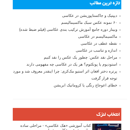
تازه ترین مطالب
دیپتیک و جاکستا‌پوزیشن در عکاسی
۶۰ نمونه عکس سبک ماکسیمالیسم
وبینار دوره جامع آموزش ترکیب بندی عکاسی (فیلم ضبط شده)
ماکسیمالیسم در عکاسی
نقطه عطف در عکاسی
اندازه و تناسب در عکاسی
مراحل نقد عکس: چطور یک عکس را نقد کنیم
استودیوم یا پونکتوم؟ هر یک در عکاسی چه مفهومی دارند
پرتره دختر افغان اثر استیو مک‌کری: چرا اینقدر معروف شد و مورد
توجه قرار گرفت
خطای اعوجاج رنگی یا کروماتیک ابریشن
انتخاب لنزک
کتاب آموزشی «هک عکاسی» - مراحلی ساده