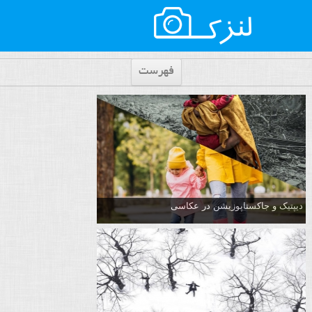
فهرست
دیپتیک و جاکستا‌پوزیشن در عکاسی