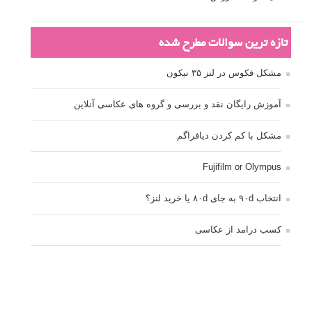
تازه ترین سوالات مطرح شده
مشکل فکوس در لنز ۳۵ نیکون
آموزش رایگان نقد و بررسی و گروه های عکاسی آنلاین
مشکل با کم کردن دیافراگم
Fujifilm or Olympus
انتخاب ۹۰d به جای ۸۰d یا خرید لنز؟
کسب درامد از عکاسی
نحوه آپلود عکس
ارور cannot start live view