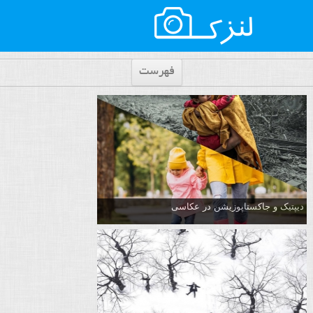
فهرست
دیپتیک و جاکستا‌پوزیشن در عکاسی