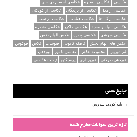
عکاسی
عکاسی آبستره
عکاسی اجسام بی جان
عکاسی از مدل
عکاسی از پرندگان
عکاسی از کودکان
عکاسی از گل ها
عکاسی خیابانی
عکاسی در شب
عکاسی سیاه و سفید
عکاسی ماکرو
عکاسی منظره
عکاسی ورزشی
عکاسی پرتره
عکس الهام بخش
عکس های الهام بخش
فاصله کانونی
فتوشاپ
فلاش
فوکوس
لنز دوربین
مجموعه عکس
نقاشی با نور
نوردهی
نوردهی طولانی
نورپردازی
پرسپکتیو
ژست عکاسی
تبلیغ متنی
آتلیه کودک سروش
تازه ترین سوالات مطرح شده