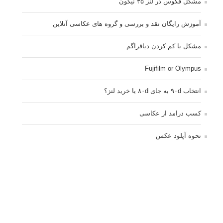
مشکل فکوس در لنز ۳۵ نیکون
آموزش رایگان نقد و بررسی و گروه های عکاسی آنلاین
مشکل با کم کردن دیافراگم
Fujifilm or Olympus
انتخاب ۹۰d به جای ۸۰d یا خرید لنز؟
کسب درامد از عکاسی
نحوه آپلود عکس
ارور cannot start live view
کم شدن ناگهانی نور در دوربین
نورسنجی فلاشر پرتابل