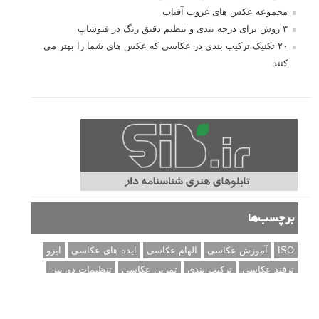
مجموعه عکس های غروب آفتاب
۳ روش برای درجه بندی و تنظیم دقیق رنگ در فتوشاپ
۲۰ تکنیک ترکیب بندی در عکاسی که عکس های شما را بهتر می
کنند
برچسب‌ها
ISO
آموزش عکاسی
الهام عکاسی
ایده های عکاسی
ایزو
ترفند عکاسی
ترکیب بندی
تمرین عکاسی
تنظیمات دوربین
تکنیک عکاسی
خلاقیت در عکاسی
دریچه دیافراگم
دوربین DSLR
دیافراگم
رفلکتور
سرعت شاتر
عمق میدان