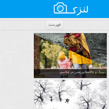
فهرست
دیپتیک و جاکستا‌پوزیشن در عکاسی