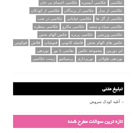
عکاسی
عکاسی آبستره
عکاسی اجسام بی جان
عکاسی از مدل
عکاسی از پرندگان
عکاسی از کودکان
عکاسی از گل ها
عکاسی خیابانی
عکاسی در شب
عکاسی سیاه و سفید
عکاسی ماکرو
عکاسی منظره
عکاسی ورزشی
عکاسی پرتره
عکس الهام بخش
عکس های الهام بخش
فاصله کانونی
فتوشاپ
فلاش
فوکوس
لنز دوربین
مجموعه عکس
نقاشی با نور
نوردهی
نوردهی طولانی
نورپردازی
پرسپکتیو
ژست عکاسی
تبلیغ متنی
آتلیه کودک سروش
تازه ترین سوالات مطرح شده