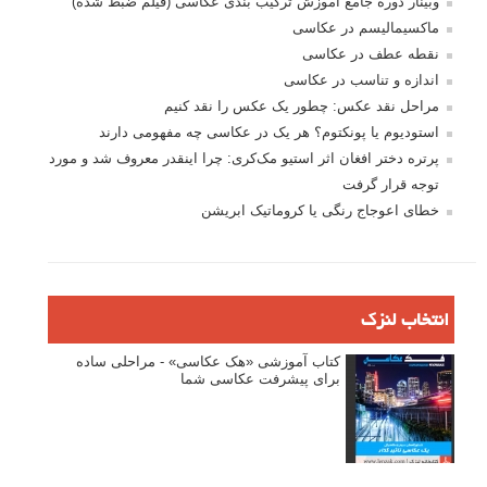
وبینار دوره جامع آموزش ترکیب بندی عکاسی (فیلم ضبط شده)
ماکسیمالیسم در عکاسی
نقطه عطف در عکاسی
اندازه و تناسب در عکاسی
مراحل نقد عکس: چطور یک عکس را نقد کنیم
استودیوم یا پونکتوم؟ هر یک در عکاسی چه مفهومی دارند
پرتره دختر افغان اثر استیو مک‌کری: چرا اینقدر معروف شد و مورد
توجه قرار گرفت
خطای اعوجاج رنگی یا کروماتیک ابریشن
انتخاب لنزک
کتاب آموزشی «هک عکاسی» - مراحلی ساده
برای پیشرفت عکاسی شما