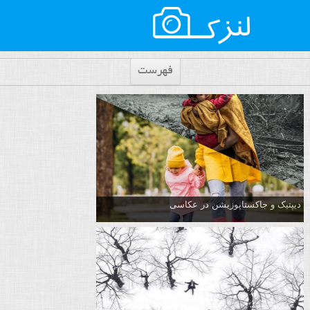
فهرست
دیپتیک و جاکستا‌پوزیشن در عکاسی