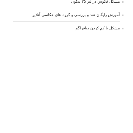
مشکل فکوس در لنز ۳۵ نیکون
آموزش رایگان نقد و بررسی و گروه های عکاسی آنلاین
مشکل با کم کردن دیافراگم
Fujifilm or Olympus
انتخاب ۹۰d به جای ۸۰d یا خرید لنز؟
کسب درامد از عکاسی
نحوه آپلود عکس
ارور cannot start live view
کم شدن ناگهانی نور در دوربین
نورسنجی فلاشر پرتابل