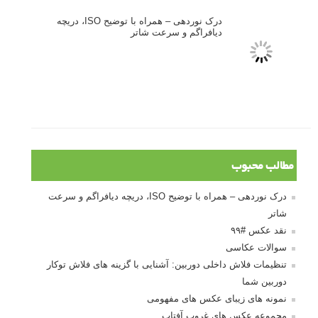
درک نوردهی – همراه با توضیح ISO، دریچه
دیافراگم و سرعت شاتر
مطالب محبوب
درک نوردهی – همراه با توضیح ISO، دریچه دیافراگم و سرعت
شاتر
نقد عکس #۹۹
سوالات عکاسی
تنظیمات فلاش داخلی دوربین: آشنایی با گزینه های فلاش توکار
دوربین شما
نمونه های زیبای عکس های مفهومی
مجموعه عکس های غروب آفتاب