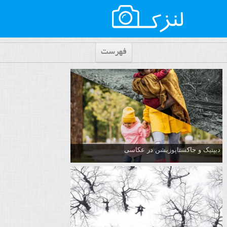
فهرست
دیپتیک و جاکستا‌پوزیشن در عکاسی