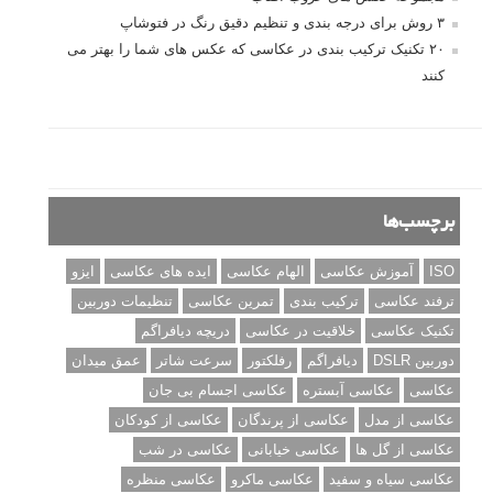
۳ روش برای درجه بندی و تنظیم دقیق رنگ در فتوشاپ
۲۰ تکنیک ترکیب بندی در عکاسی که عکس های شما را بهتر می
کنند
برچسب‌ها
ISO
آموزش عکاسی
الهام عکاسی
ایده های عکاسی
ایزو
ترفند عکاسی
ترکیب بندی
تمرین عکاسی
تنظیمات دوربین
تکنیک عکاسی
خلاقیت در عکاسی
دریچه دیافراگم
دوربین DSLR
دیافراگم
رفلکتور
سرعت شاتر
عمق میدان
عکاسی
عکاسی آبستره
عکاسی اجسام بی جان
عکاسی از مدل
عکاسی از پرندگان
عکاسی از کودکان
عکاسی از گل ها
عکاسی خیابانی
عکاسی در شب
عکاسی سیاه و سفید
عکاسی ماکرو
عکاسی منظره