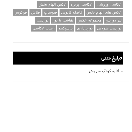
عکاسی ورزشی
عکاسی پرتره
عکس الهام بخش
عکس های الهام بخش
فاصله کانونی
فتوشاپ
فلاش
فوکوس
لنز دوربین
مجموعه عکس
نقاشی با نور
نوردهی
نوردهی طولانی
نورپردازی
پرسپکتیو
ژست عکاسی
تبلیغ متنی
آتلیه کودک سروش
تازه ترین سوالات مطرح شده
مشکل فکوس در لنز ۳۵ نیکون
آموزش رایگان نقد و بررسی و گروه های عکاسی آنلاین
مشکل با کم کردن دیافراگم