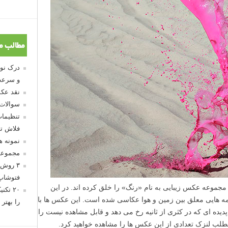
مطالب م
و سرعت
نقد عکس
سوالات
تنظیمات
فلاش تو
نمونه 
مجموعه
۳ روش 
فتوشاپ
Cassand و Jeremy Floto اخیرا مجموعه عکس زیبایی به نام «رنگ» را خلق کرده اند. در این
۲۰ تک
 هایی معلق بین زمین و هوا عکاسی شده است. این عکس ها با
را بهتر 
ته شده اند و پدیده ای که در کثری از ثانیه رخ می دهد و قابل مشاهده نیست را
 مطلب لنزک تعدادی از این عکس ها را مشاهده خواهید کرد.