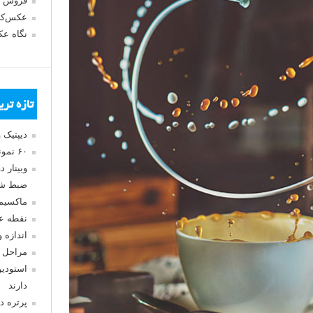
فروش 
عکس‌کا
نگاه ع
تازه تر
دیپتیک 
۶۰ نمونه عکس سبک ماکسیمالیسم
وبینار 
ضبط شد
ماکسیم
نقطه ع
اندازه 
مراحل 
استودیو
دارند
پرتره د