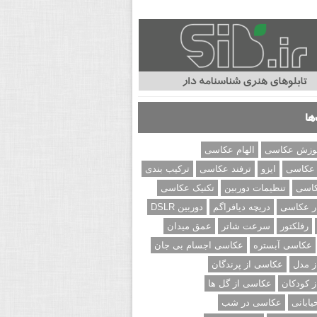
ها
وزش عکاسی
الهام عکاسی
 عکاسی
ایزو
ترفند عکاسی
ترکیب بندی
کاسی
تنظیمات دوربین
تکنیک عکاسی
ر عکاسی
دریچه دیافراگم
دوربین DSLR
رفلکتور
سرعت شاتر
عمق میدان
عکاسی آبستره
عکاسی اجسام بی جان
 مدل
عکاسی از پرندگان
 کودکان
عکاسی از گل ها
ابانی
عکاسی در شب