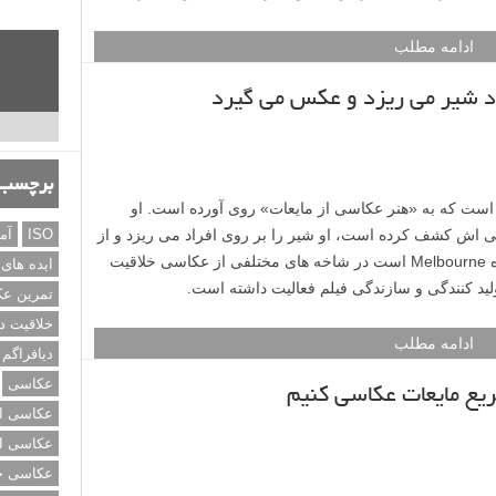
ادامه مطلب
د شیر می ریزد و عکس می گیرد
برچسب‌
 یکی از هنرمندانی است که به «هنر عکاسی از مایعات» روی آورده است. او
کی اش کشف کرده است، او شیر را بر روی افراد می ریزد و از
ISO
آم
واکنش آنها عکس می گیرد. Bradley که زاده Melbourne است در شاخه های مختلفی از عکاسی خلاقیت
ایده های
ید کنندگی و سازندگی فیلم فعالیت داشته است.
تمرین ع
خلاقیت د
ادامه مطلب
دیافراگم
عکاسی
یع مایعات عکاسی کنیم
عکاسی از
عکاسی از
عکاسی خی