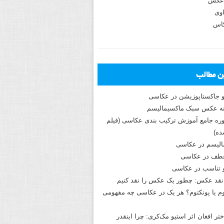
عکس
وی
کاس
ین مطالب
و جاکستا‌پوزیشن در عکاسی
دوره جامع آموزش ترکیب بندی عکاسی (فیلم
ه)
الیسم در عکاسی
طف در عکاسی
و تناسب در عکاسی
نقد عکس: چطور یک عکس را نقد کنیم
م یا پونکتوم؟ هر یک در عکاسی چه مفهومی
ختر افغان اثر استیو مک‌کری: چرا اینقدر