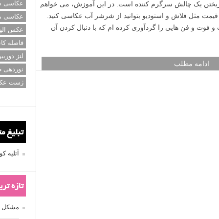
عکاسی سی
ریختن یک چالش سرگرم کننده است. در این آموزش، می خواهم
 قیمت مثل فلاش و استودیو بتوانید از شرشر آب عکاسی کنید.
عکاسی م
 فوت و فن هایی را گردآوری کرده ام که با دنبال کردن آن
عکس اله
فاصله کان
لنز دوربی
ادامه مطلب
نوردهی ط
ژست عک
تبلیغ م
آتلیه 
تازه تر
مشکل فکوس