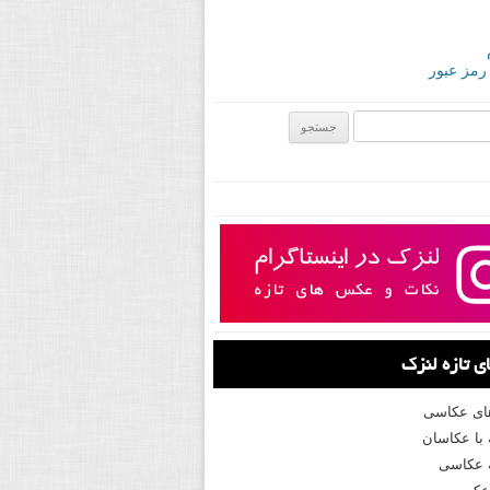
 رمز عبور
ی:
 تازه لنزک
های عکاسی
با عکاسان
 عکاسی