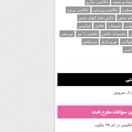
اه و سفید
عکاسی ماکرو
نظره
عکاسی ورزشی
عکاسی پرتره
ام بخش
عکس های الهام بخش
ونی
فتوشاپ
فلاش
فوکوس
ن
مجموعه عکس
نقاشی با نور
نوردهی
ولانی
نورپردازی
پرسپکتیو
اسی
تنی
کودک سروش
ین سوالات مطرح شده
 در لنز ۳۵ نیکون