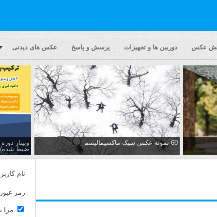
یش عکس
دوربین ها و تجهیزات
پرسش و پاسخ
عکس های دیدنی
60 نمونه عکس سبک ماکسیمالیسم
وبینار دور
ضبط شده)
نام کاربر
رمز عبور
مرا ب