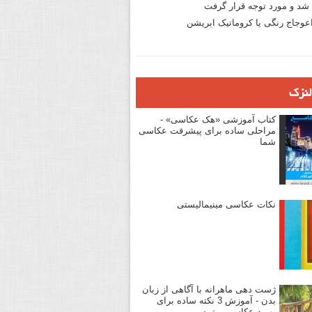
د و مورد توجه قرار گرفت
وجاج رنگی یا کروماتیک ابریشن
لنزک
کتاب آموزشی «هک عکاسی» -
مراحلی ساده برای پیشرفت عکاسی
شما
نکات عکاسی مینیمالیستی
ژست دهی ماهرانه با آگاهی از زبان
بدن - آموزش 3 نکته ساده برای
بهبود عکاسی پرتره