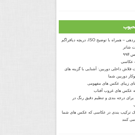
حبوب
درک نوردهی – همراه با توضیح ISO، دریچه دیافراگم
 شاتر
 #۹۹
 عکاسی
 فلاش داخلی دوربین: آشنایی با گزینه های
کار دوربین شما
های زیبای عکس های مفهومی
 عکس های غروب آفتاب
برای درجه بندی و تنظیم دقیق رنگ در
نیک ترکیب بندی در عکاسی که عکس های شما
می کنند