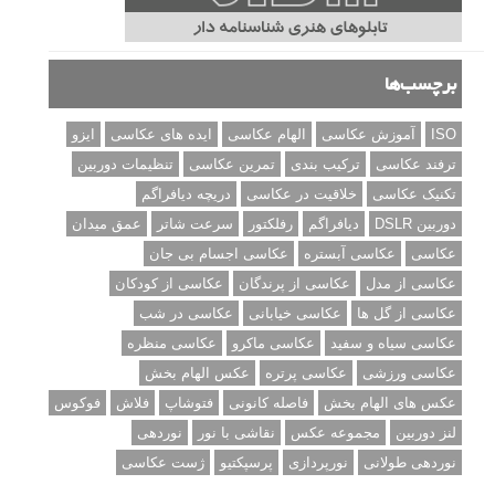
برچسب‌ها
ISO
آموزش عکاسی
الهام عکاسی
ایده های عکاسی
ایزو
ترفند عکاسی
ترکیب بندی
تمرین عکاسی
تنظیمات دوربین
تکنیک عکاسی
خلاقیت در عکاسی
دریچه دیافراگم
دوربین DSLR
دیافراگم
رفلکتور
سرعت شاتر
عمق میدان
عکاسی
عکاسی آبستره
عکاسی اجسام بی جان
عکاسی از مدل
عکاسی از پرندگان
عکاسی از کودکان
عکاسی از گل ها
عکاسی خیابانی
عکاسی در شب
عکاسی سیاه و سفید
عکاسی ماکرو
عکاسی منظره
عکاسی ورزشی
عکاسی پرتره
عکس الهام بخش
عکس های الهام بخش
فاصله کانونی
فتوشاپ
فلاش
فوکوس
لنز دوربین
مجموعه عکس
نقاشی با نور
نوردهی
نوردهی طولانی
نورپردازی
پرسپکتیو
ژست عکاسی