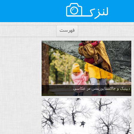
فهرست
دیپتیک و جاکستا‌پوزیشن در عکاسی