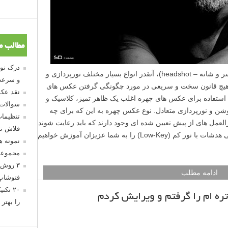
مطالب م
هنگام صحبت در مورد عکس های هدشات (سر و شانه – headshot)، آنقدر انواع بسیار مختلف نورپردازی و
و سرعت
د هیچ قانون سخت و سریعی در مورد چگونگی گرفتن عکس های
نقد عکس
د استفاده برای عکس های چهره اغلب یک ظاهر تمیز، کلاسیک و
سوالات
 و نورپردازی متعادل. نوع عکس چهره به این که برای چه
تنظیمات
العمل های از پیش تعیین شده ای وجود دارند که باید رعایت شوند
فلاش تو
نیز بستگی دارد. در این مطلب لنزک، عکاسی هدشات با نور کم (Low-Key) را به شما عزیزان آموزش خواهیم
نمونه 
مجموعه
۳ روش 
ادامه مطلب
فتوشاپ
۲۰ تک
ه ام را گرفتم و ویرایش کردم
را بهتر 