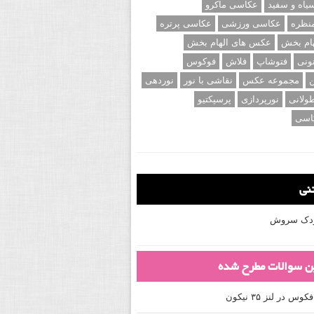
اه و سفید
عکاسی ماکرو
نظره
عکاسی ورزشی
عکاسی پرتره
ام بخش
عکس های الهام بخش
ونی
فتوشاپ
فلاش
فوکوس
ن
مجموعه عکس
نقاشی با نور
نوردهی
ولانی
نورپردازی
پرسپکتیو
اسی
تنی
کودک سروش
ین سوالات مطرح شده
 در لنز ۳۵ نیکون