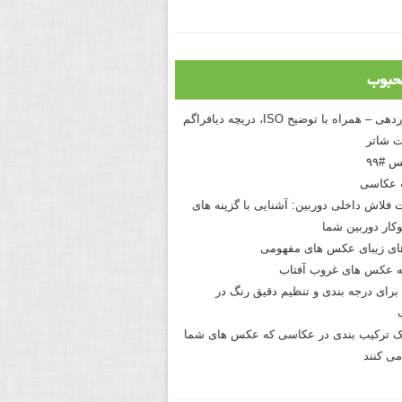
حبوب
درک نوردهی – همراه با توضیح ISO، دریچه دیافراگم
 شاتر
 #۹۹
 عکاسی
 فلاش داخلی دوربین: آشنایی با گزینه های
کار دوربین شما
های زیبای عکس های مفهومی
 عکس های غروب آفتاب
برای درجه بندی و تنظیم دقیق رنگ در
نیک ترکیب بندی در عکاسی که عکس های شما
می کنند