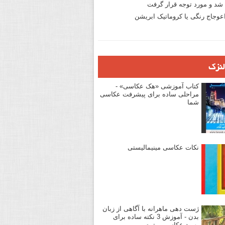
د و مورد توجه قرار گرفت
وجاج رنگی یا کروماتیک ابریشن
لنزک
کتاب آموزشی «هک عکاسی» -
مراحلی ساده برای پیشرفت عکاسی
شما
نکات عکاسی مینیمالیستی
ژست دهی ماهرانه با آگاهی از زبان
بدن - آموزش 3 نکته ساده برای
بهبود عکاسی پرتره