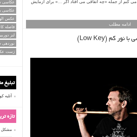
اره تلاش می کنم از جمله «چه اتفاقی می افتاد اگر …» برای آزمایش
عکاسی سی
عکاسی م
عکس اله
ادامه مطلب
فاصله کان
لنز دوربی
ر کم (Low Key)
نوردهی ط
ژست عک
تبلیغ م
آتلیه 
تازه تر
مشکل فکوس