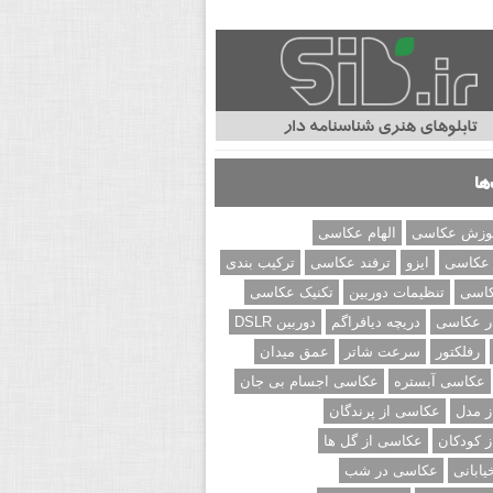
ها
وزش عکاسی
الهام عکاسی
 عکاسی
ایزو
ترفند عکاسی
ترکیب بندی
کاسی
تنظیمات دوربین
تکنیک عکاسی
ر عکاسی
دریچه دیافراگم
دوربین DSLR
رفلکتور
سرعت شاتر
عمق میدان
عکاسی آبستره
عکاسی اجسام بی جان
 مدل
عکاسی از پرندگان
 کودکان
عکاسی از گل ها
ابانی
عکاسی در شب