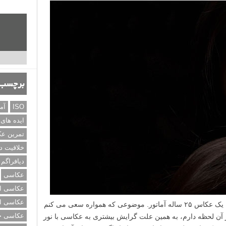
برچسب‌
ISO
آم
ایده های
تمرین ع
خلاقیت د
دیافراگم
عکاسی
عکاسی از
عکاسی از
من واروی بلمونت (Warui Belmont) هستم، یک عکاس ۲۵ ساله آماتور. موضوعی که همواره سعی می کنم
عکاسی خی
آن لحظه دارم، به همین علت گرایش بیشتری به عکاسی با نور