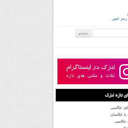
 رمز عبور
ی:
 تازه لنزک
های عکاسی
با عکاسان
 عکاسی