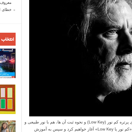
معروف ش
خطای اع
انتخاب 
در این مطلب لنزک نگاه دقیقی بر عکس های پرتره کم نور (Low Key) و نحوه ثبت آن ها، هم با نور طبیعی و
هم در استودیو، خواهیم داشت. ابتدا با معنی «کم نور یا Low Key» آغاز خواهیم کرد و سپس به آموزش