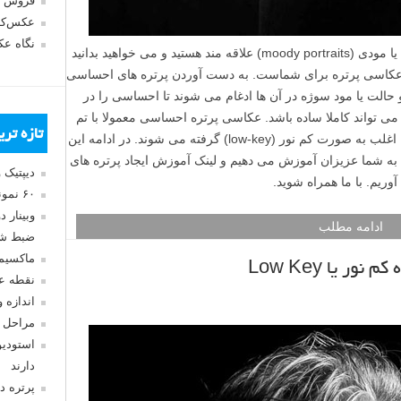
فروش 
عکس‌کا
نگاه ع
اگر شما هم مثل من به پرتره های احساسی یا مودی (moody portraits) علاقه مند هستید و می خواهید بدانید
وزش عکاسی پرتره برای شماست. به دست آوردن پرتره های احساسی
حالت یا مود سوژه در آن ها ادغام می شوند تا احساسی را در
ره می تواند کاملا ساده باشد. عکاسی پرتره احساسی معمولا با تم
تازه تر
یا ظاهر تاریک انجام می شود و این عکس ها اغلب به صورت کم نور (low-key) گرفته می شوند. در ادامه این
ین پرتره ها به شما عزیزان آموزش می دهیم و لینک آموزش ایجاد پرتره های
دیپتیک 
وریم. با ما همراه شوید.
۶۰ نمونه عکس سبک ماکسیمالیسم
وبینار 
ادامه مطلب
ضبط شد
ماکسیم
ر یا Low Key
نقطه ع
اندازه 
مراحل 
استودیو
دارند
پرتره د