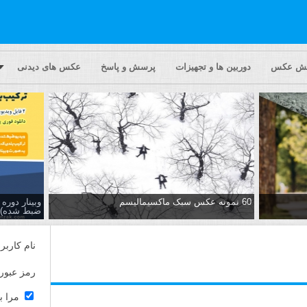
یش عکس
دوربین ها و تجهیزات
پرسش و پاسخ
عکس های دیدنی
60 نمونه عکس سبک ماکسیمالیسم
وبینار دور
ضبط شده)
نام کاربر
رمز عبور
مرا ب