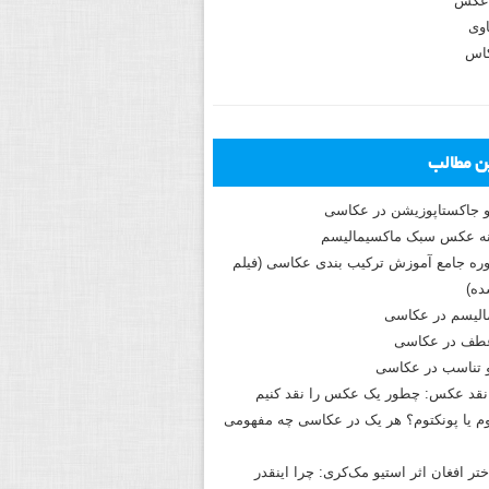
عکس
وی
کاس
ین مطالب
و جاکستا‌پوزیشن در عکاسی
دوره جامع آموزش ترکیب بندی عکاسی (فیلم
ه)
الیسم در عکاسی
طف در عکاسی
و تناسب در عکاسی
نقد عکس: چطور یک عکس را نقد کنیم
م یا پونکتوم؟ هر یک در عکاسی چه مفهومی
ختر افغان اثر استیو مک‌کری: چرا اینقدر