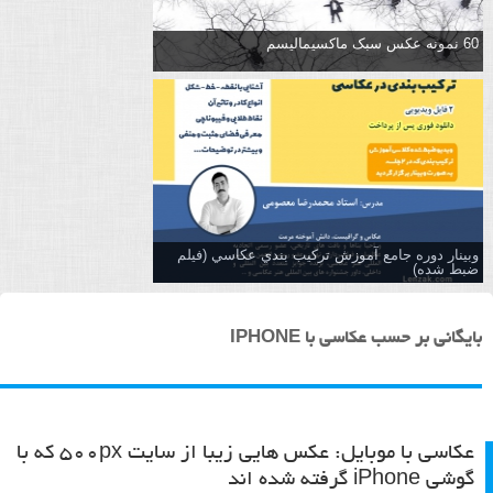
60 نمونه عکس سبک ماکسیمالیسم
وبینار دوره جامع آموزش تركيب بندي عكاسي (فیلم
ضبط شده)
بایگانی بر حسب عکاسی با IPHONE
عکاسی با موبایل: عکس هایی زیبا از سایت ۵۰۰px که با
گوشی iPhone گرفته شده اند