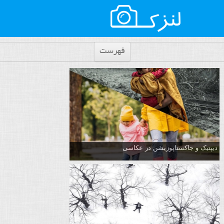
فهرست
دیپتیک و جاکستا‌پوزیشن در عکاسی