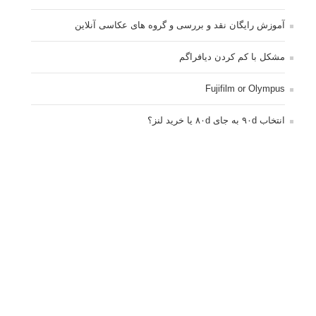
آموزش رایگان نقد و بررسی و گروه های عکاسی آنلاین
مشکل با کم کردن دیافراگم
Fujifilm or Olympus
انتخاب ۹۰d به جای ۸۰d یا خرید لنز؟
کسب درامد از عکاسی
نحوه آپلود عکس
ارور cannot start live view
کم شدن ناگهانی نور در دوربین
نورسنجی فلاشر پرتابل