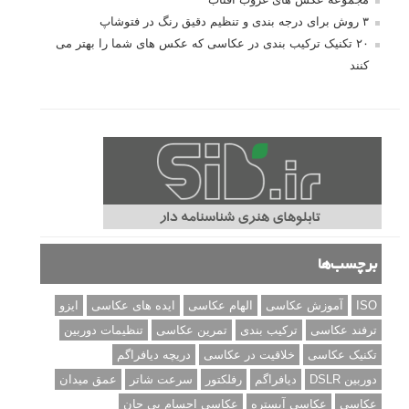
۳ روش برای درجه بندی و تنظیم دقیق رنگ در فتوشاپ
۲۰ تکنیک ترکیب بندی در عکاسی که عکس های شما را بهتر می
کنند
برچسب‌ها
ISO
آموزش عکاسی
الهام عکاسی
ایده های عکاسی
ایزو
ترفند عکاسی
ترکیب بندی
تمرین عکاسی
تنظیمات دوربین
تکنیک عکاسی
خلاقیت در عکاسی
دریچه دیافراگم
دوربین DSLR
دیافراگم
رفلکتور
سرعت شاتر
عمق میدان
عکاسی
عکاسی آبستره
عکاسی اجسام بی جان