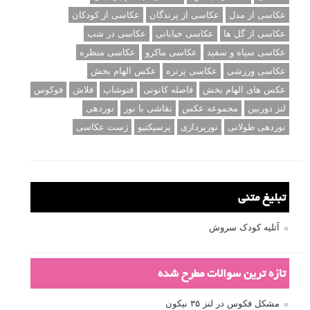
عکاسی از مدل
عکاسی از پرندگان
عکاسی از کودکان
عکاسی از گل ها
عکاسی خیابانی
عکاسی در شب
عکاسی سیاه و سفید
عکاسی ماکرو
عکاسی منظره
عکاسی ورزشی
عکاسی پرتره
عکس الهام بخش
عکس های الهام بخش
فاصله کانونی
فتوشاپ
فلاش
فوکوس
لنز دوربین
مجموعه عکس
نقاشی با نور
نوردهی
نوردهی طولانی
نورپردازی
پرسپکتیو
ژست عکاسی
تبلیغ متنی
آتلیه کودک سروش
تازه ترین سوالات مطرح شده
مشکل فکوس در لنز ۳۵ نیکون