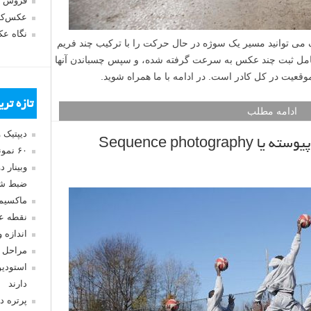
فروش 
عکس‌کا
نگاه ع
می توانید مسیر یک سوژه در حال حرکت را با ترکیب چند فریم
شامل ثبت چند عکس به سرعت گرفته شده، و سپس چسباندن آنها
وقعیت در کل کادر است. در ادامه با ما همراه شوید.
تازه تر
ادامه مطلب
دیپتیک 
Sequence photo
۶۰ نمونه عکس سبک ماکسیمالیسم
وبینار 
ضبط شد
ماکسیم
نقطه ع
اندازه 
مراحل 
استودیو
دارند
پرتره د