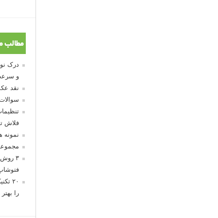
مطالب م
و سرعت
نقد عکس
سوالات
تنظیمات
فلاش تو
نمونه 
مجموعه
۳ روش 
فتوشاپ
۲۰ تک
را بهتر 