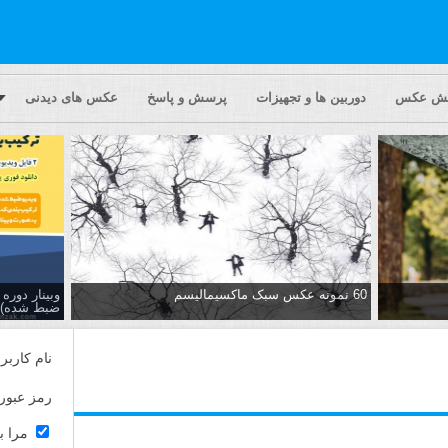
یش عکس
دوربین ها و تجهیزات
پرسش و پاسخ
عکس های دیدنی
60 نمونه عکس سبک ماکسیمالیسم
وبینار دور
ضبط شده)
نام کاربر
رمز عبور
مرا ب