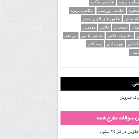
اه و سفید
عکاسی ماکرو
نظره
عکاسی ورزشی
عکاسی پرتره
ام بخش
عکس های الهام بخش
ونی
فتوشاپ
فلاش
فوکوس
ن
مجموعه عکس
نقاشی با نور
نوردهی
ولانی
نورپردازی
پرسپکتیو
اسی
تنی
کودک سروش
ین سوالات مطرح شده
 در لنز ۳۵ نیکون