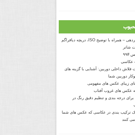
حبوب
درک نوردهی – همراه با توضیح ISO، دریچه دیافراگم
 شاتر
 #۹۹
 عکاسی
 فلاش داخلی دوربین: آشنایی با گزینه های
کار دوربین شما
های زیبای عکس های مفهومی
 عکس های غروب آفتاب
برای درجه بندی و تنظیم دقیق رنگ در
نیک ترکیب بندی در عکاسی که عکس های شما
می کنند