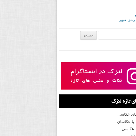
 رمز عبور
ی:
 تازه لنزک
های عکاسی
با عکاسان
 عکاسی