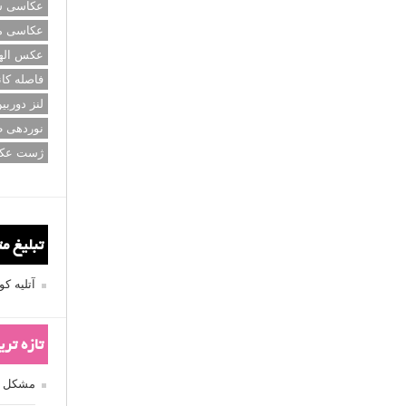
عکاسی سی
عکاسی م
عکس اله
فاصله کان
لنز دوربی
نوردهی ط
ژست عک
تبلیغ م
آتلیه 
تازه تر
مشکل فکوس