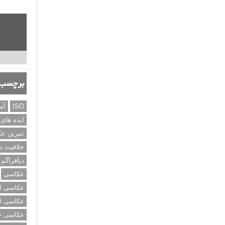
برچسب‌
ISO
آم
ایده های
تمرین ع
خلاقیت د
دیافراگم
عکاسی
عکاسی از
عکاسی از
عکاسی خی