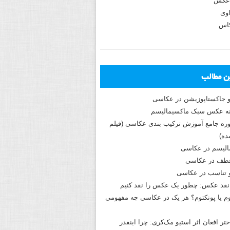
عکس
وی
کاس
ین مطالب
و جاکستا‌پوزیشن در عکاسی
دوره جامع آموزش ترکیب بندی عکاسی (فیلم
ه)
الیسم در عکاسی
طف در عکاسی
و تناسب در عکاسی
نقد عکس: چطور یک عکس را نقد کنیم
م یا پونکتوم؟ هر یک در عکاسی چه مفهومی
ختر افغان اثر استیو مک‌کری: چرا اینقدر