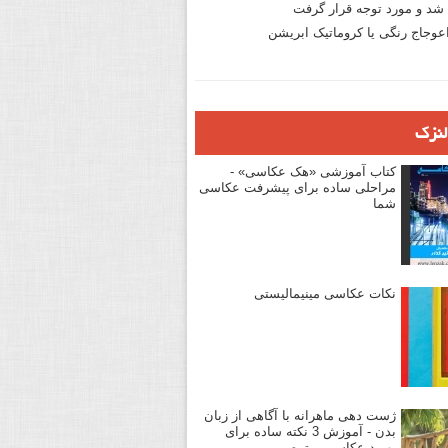
د و مورد توجه قرار گرفت
وجاج رنگی یا کروماتیک ابریشن
لنزک
کتاب آموزشی «هک عکاسی» -
مراحلی ساده برای پیشرفت عکاسی
شما
نکات عکاسی مینیمالیستی
ژست دهی ماهرانه با آگاهی از زبان
بدن - آموزش 3 نکته ساده برای
بهبود عکاسی پرتره