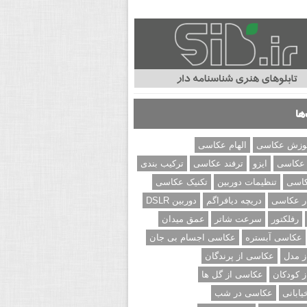
ها
وزش عکاسی
الهام عکاسی
 عکاسی
ایزو
ترفند عکاسی
ترکیب بندی
کاسی
تنظیمات دوربین
تکنیک عکاسی
ر عکاسی
دریچه دیافراگم
دوربین DSLR
رفلکتور
سرعت شاتر
عمق میدان
عکاسی آبستره
عکاسی اجسام بی جان
 مدل
عکاسی از پرندگان
 کودکان
عکاسی از گل ها
ابانی
عکاسی در شب