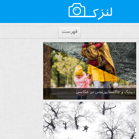
فهرست
دیپتیک و جاکستا‌پوزیشن در عکاسی