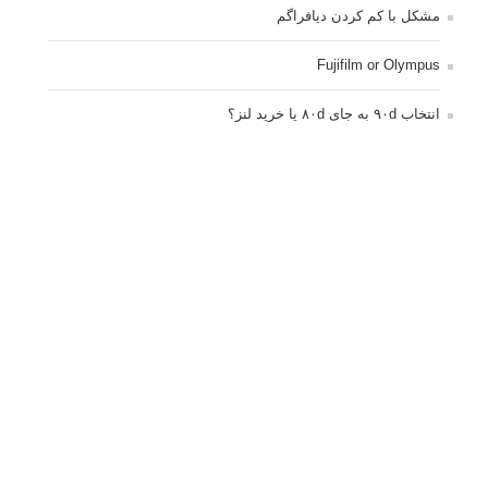
تبلیغ متنی
آتلیه کودک سروش
تازه ترین سوالات مطرح شده
مشکل فکوس در لنز ۳۵ نیکون
آموزش رایگان نقد و بررسی و گروه های عکاسی آنلاین
مشکل با کم کردن دیافراگم
Fujifilm or Olympus
انتخاب ۹۰d به جای ۸۰d یا خرید لنز؟
کسب درامد از عکاسی