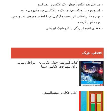
نگاه عکاس
تازه ترین مطالب
دیپتیک و جاکستا‌پوزیشن در عکاسی
۶۰ نمونه عکس سبک ماکسیمالیسم
وبینار دوره جامع آموزش ترکیب بندی عکاسی (فیلم ضبط شده)
ماکسیمالیسم در عکاسی
نقطه عطف در عکاسی
اندازه و تناسب در عکاسی
مراحل نقد عکس: چطور یک عکس را نقد کنیم
استودیوم یا پونکتوم؟ هر یک در عکاسی چه مفهومی دارند
پرتره دختر افغان اثر استیو مک‌کری: چرا اینقدر معروف شد و مورد
توجه قرار گرفت
خطای اعوجاج رنگی یا کروماتیک ابریشن