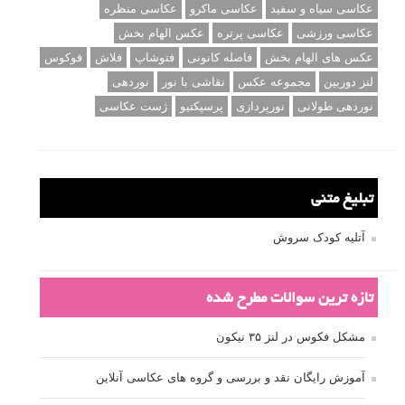
برچسب‌ها
ISO
آموزش عکاسی
الهام عکاسی
ایده های عکاسی
ایزو
ترفند عکاسی
ترکیب بندی
تمرین عکاسی
تنظیمات دوربین
تکنیک عکاسی
خلاقیت در عکاسی
دریچه دیافراگم
دوربین DSLR
دیافراگم
رفلکتور
سرعت شاتر
عمق میدان
عکاسی
عکاسی آبستره
عکاسی اجسام بی جان
عکاسی از مدل
عکاسی از پرندگان
عکاسی از کودکان
عکاسی از گل ها
عکاسی خیابانی
عکاسی در شب
عکاسی سیاه و سفید
عکاسی ماکرو
عکاسی منظره
عکاسی ورزشی
عکاسی پرتره
عکس الهام بخش
عکس های الهام بخش
فاصله کانونی
فتوشاپ
فلاش
فوکوس
لنز دوربین
مجموعه عکس
نقاشی با نور
نوردهی
نوردهی طولانی
نورپردازی
پرسپکتیو
ژست عکاسی