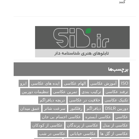
درک نوردهی – همراه با توضیح ISO، دریچه دیافراگم و سرعت
شاتر
نقد عکس #۹۹
سوالات عکاسی
تنظیمات فلاش داخلی دوربین: آشنایی با گزینه های فلاش توکار
دوربین شما
نمونه های زیبای عکس های مفهومی
مجموعه عکس های غروب آفتاب
۳ روش برای درجه بندی و تنظیم دقیق رنگ در فتوشاپ
۲۰ تکنیک ترکیب بندی در عکاسی که عکس های شما را بهتر می
کنند