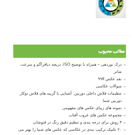
10 باید و نباید در روتوش عکس ها
درک نوردهی – همراه با توضیح ISO، دریچه
دیافراگم و سرعت شاتر
مطالب محبوب