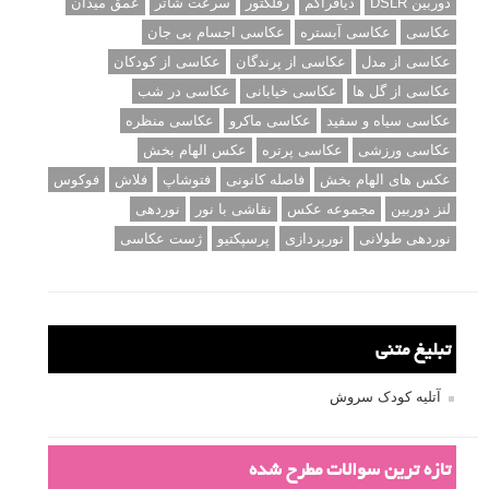
دوربین DSLR
دیافراگم
رفلکتور
سرعت شاتر
عمق میدان
عکاسی
عکاسی آبستره
عکاسی اجسام بی جان
عکاسی از مدل
عکاسی از پرندگان
عکاسی از کودکان
عکاسی از گل ها
عکاسی خیابانی
عکاسی در شب
عکاسی سیاه و سفید
عکاسی ماکرو
عکاسی منظره
عکاسی ورزشی
عکاسی پرتره
عکس الهام بخش
عکس های الهام بخش
فاصله کانونی
فتوشاپ
فلاش
فوکوس
لنز دوربین
مجموعه عکس
نقاشی با نور
نوردهی
نوردهی طولانی
نورپردازی
پرسپکتیو
ژست عکاسی
تبلیغ متنی
آتلیه کودک سروش
تازه ترین سوالات مطرح شده