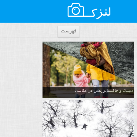
فهرست
دیپتیک و جاکستا‌پوزیشن در عکاسی