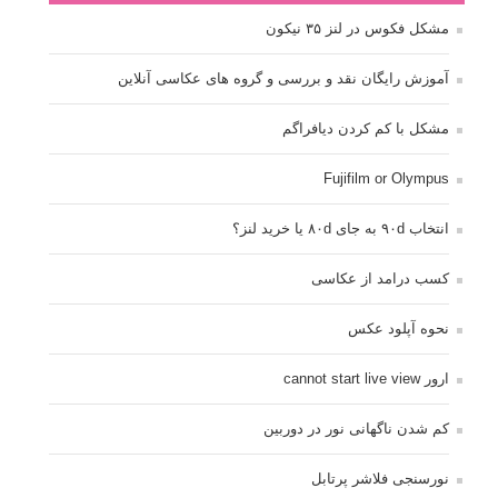
مشکل فکوس در لنز ۳۵ نیکون
آموزش رایگان نقد و بررسی و گروه های عکاسی آنلاین
مشکل با کم کردن دیافراگم
Fujifilm or Olympus
انتخاب ۹۰d به جای ۸۰d یا خرید لنز؟
کسب درامد از عکاسی
نحوه آپلود عکس
ارور cannot start live view
کم شدن ناگهانی نور در دوربین
نورسنجی فلاشر پرتابل