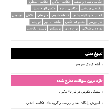
عکاسی سیاه و سفید
عکاسی ماکرو
عکاسی منظره
عکاسی ورزشی
عکاسی پرتره
عکس الهام بخش
عکس های الهام بخش
فاصله کانونی
فتوشاپ
فلاش
فوکوس
لنز دوربین
مجموعه عکس
نقاشی با نور
نوردهی
نوردهی طولانی
نورپردازی
پرسپکتیو
ژست عکاسی
تبلیغ متنی
آتلیه کودک سروش
تازه ترین سوالات مطرح شده
مشکل فکوس در لنز ۳۵ نیکون
آموزش رایگان نقد و بررسی و گروه های عکاسی آنلاین