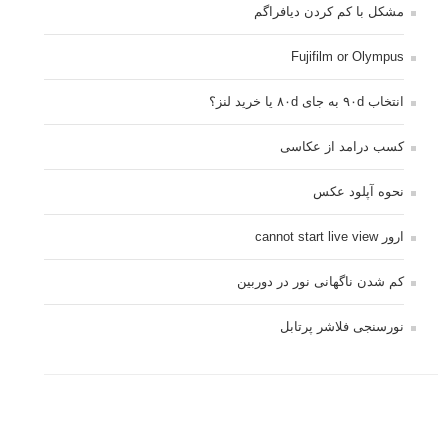
مشکل با کم کردن دیافراگم
Fujifilm or Olympus
انتخاب ۹۰d به جای ۸۰d یا خرید لنز؟
کسب درامد از عکاسی
نحوه آپلود عکس
ارور cannot start live view
کم شدن ناگهانی نور در دوربین
نورسنجی فلاشر پرتابل
کپی رایت © 2014 - 2021 لنزک - ذکر مطالب لنزک در رسانه های چاپی مستلزم کسب