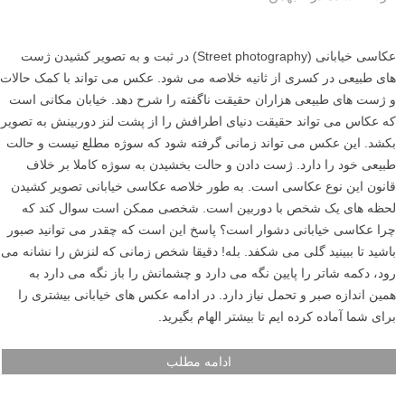
عکاسی خیابانی (Street photography) در ثبت و به تصویر کشیدن ژست
های طبیعی در کسری از ثانیه خلاصه می شود. عکس می تواند با کمک حالات
و ژست های طبیعی هزاران حقیقت ناگفته را شرح دهد. خیابان مکانی است
که عکاس می تواند حقیقت دنیای اطرافش را از پشت لنز دوربینش به تصویر
بکشد. این عکس می تواند زمانی گرفته شود که سوژه مطلع نیست و حالت
طبیعی خود را دارد. ژست دادن و حالت بخشیدن به سوژه کاملا بر خلاف
قانون این نوع عکاسی است. به طور خلاصه عکاسی خیابانی تصویر کشیدن
لحظه های یک شخص با دوربین است. شخصی ممکن است سوال کند که
چرا عکاسی خیابانی دشوار است؟ پاسخ این است که چقدر می توانید صبور
باشید تا ببینید گلی می شکفد. بله! دقیقا شخص زمانی که لنزش را نشانه می
رود، دکمه شاتر را پایین نگه می دارد و چشمانش را باز نگه می دارد به
همین اندازه صبر و تحمل نیاز دارد. در ادامه عکس های خیابانی بیشتری را
برای شما آماده کرده ایم تا بیشتر الهام بگیرید.
ادامه مطلب