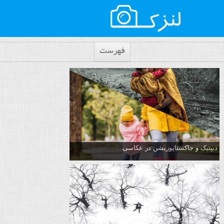
فهرست
دیپتیک و جاکستا‌پوزیشن در عکاسی