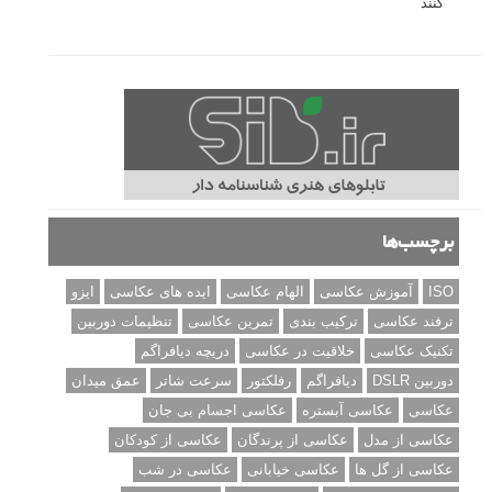
کنند
برچسب‌ها
ISO
آموزش عکاسی
الهام عکاسی
ایده های عکاسی
ایزو
ترفند عکاسی
ترکیب بندی
تمرین عکاسی
تنظیمات دوربین
تکنیک عکاسی
خلاقیت در عکاسی
دریچه دیافراگم
دوربین DSLR
دیافراگم
رفلکتور
سرعت شاتر
عمق میدان
عکاسی
عکاسی آبستره
عکاسی اجسام بی جان
عکاسی از مدل
عکاسی از پرندگان
عکاسی از کودکان
عکاسی از گل ها
عکاسی خیابانی
عکاسی در شب