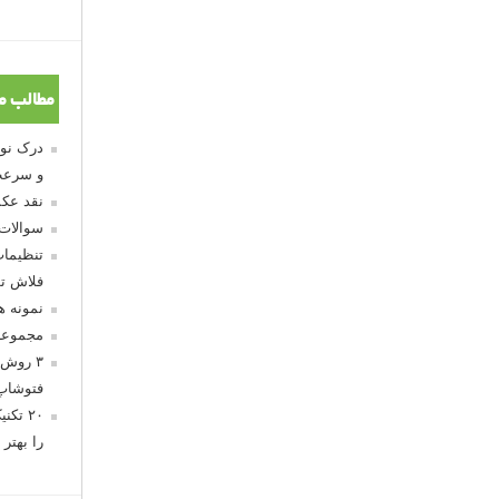
مطالب م
و سرعت
نقد عکس
سوالات
تنظیمات
فلاش تو
نمونه 
مجموعه
۳ روش 
فتوشاپ
۲۰ تک
را بهتر 