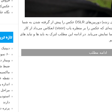
فروش 
عکس‌کا
نگاه ع
همانطور که می‌دانید قابلیت Live View (نمای زنده) دوربین‌های DSLR عکس را پیش از گرفته شدن به شما
نشان می‌دهد. با روشن کردن این قابلیت، آیینه‌ای که عکس را بر منظره یاب (visor) انعکاس می‌داد از کار
وض عکس بر LCD دوربین شما نمایش می‌یابد. در ادامه این مطلب لنزک به باید ها و نباید های
تازه تر
دیپتیک 
ادامه مطلب
۶۰ نمونه عکس سبک ماکسیمالیسم
وبینار 
ضبط شد
ماکسیم
نقطه ع
اندازه 
مراحل 
استودیو
دارند
پرتره د