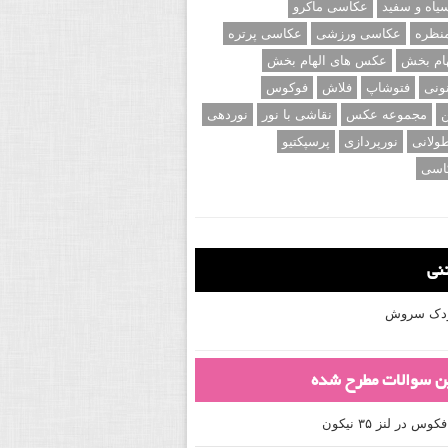
اه و سفید
عکاسی ماکرو
نظره
عکاسی ورزشی
عکاسی پرتره
ام بخش
عکس های الهام بخش
ونی
فتوشاپ
فلاش
فوکوس
ن
مجموعه عکس
نقاشی با نور
نوردهی
ولانی
نورپردازی
پرسپکتیو
اسی
تنی
کودک سروش
ین سوالات مطرح شده
 در لنز ۳۵ نیکون