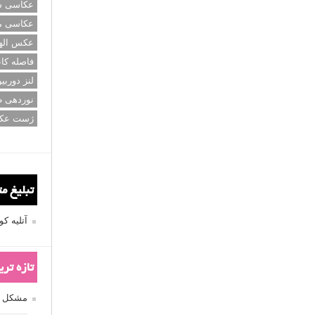
عکاسی سی
عکاسی م
عکس اله
فاصله کان
لنز دوربی
نوردهی ط
ژست عک
تبلیغ م
آتلیه 
تازه تر
مشکل فکوس