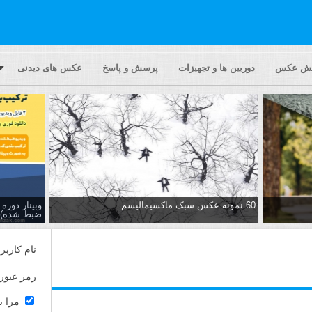
یش عکس
دوربین ها و تجهیزات
پرسش و پاسخ
عکس های دیدنی
60 نمونه عکس سبک ماکسیمالیسم
وبینار دور
ضبط شده)
نام کاربر
رمز عبور
مرا ب