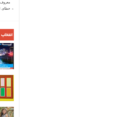
معروف ش
خطای اع
انتخاب 