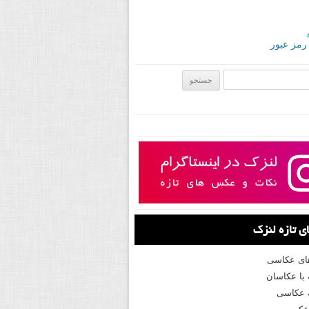
 رمز عبور
ی:
 تازه لنزک
های عکاسی
با عکاسان
 عکاسی