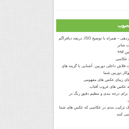
حبوب
درک نوردهی – همراه با توضیح ISO، دریچه دیافراگم
 شاتر
 #۹۹
 عکاسی
 فلاش داخلی دوربین: آشنایی با گزینه های
کار دوربین شما
های زیبای عکس های مفهومی
 عکس های غروب آفتاب
برای درجه بندی و تنظیم دقیق رنگ در
نیک ترکیب بندی در عکاسی که عکس های شما
می کنند