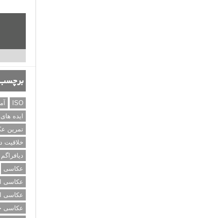
برچسب‌
ISO
آم
ایده های
تمرین ع
خلاقیت د
دیافراگم
عکاسی
عکاسی از
عکاسی از
عکاسی خی