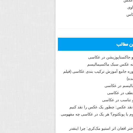
عکس
وی
کاس
ین مطالب
و جاکستا‌پوزیشن در عکاسی
دوره جامع آموزش ترکیب بندی عکاسی (فیلم
ه)
الیسم در عکاسی
طف در عکاسی
و تناسب در عکاسی
نقد عکس: چطور یک عکس را نقد کنیم
م یا پونکتوم؟ هر یک در عکاسی چه مفهومی
ختر افغان اثر استیو مک‌کری: چرا اینقدر