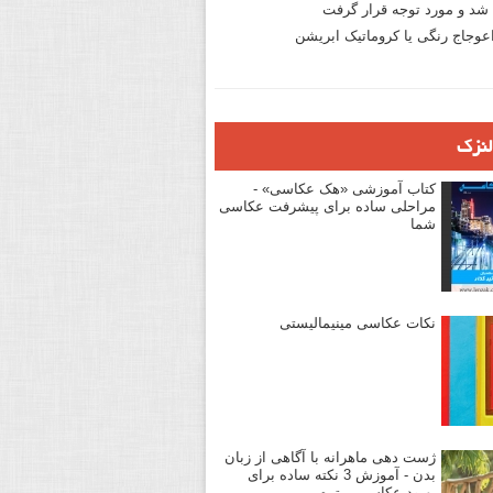
د و مورد توجه قرار گرفت
وجاج رنگی یا کروماتیک ابریشن
لنزک
کتاب آموزشی «هک عکاسی» -
مراحلی ساده برای پیشرفت عکاسی
شما
نکات عکاسی مینیمالیستی
ژست دهی ماهرانه با آگاهی از زبان
بدن - آموزش 3 نکته ساده برای
بهبود عکاسی پرتره