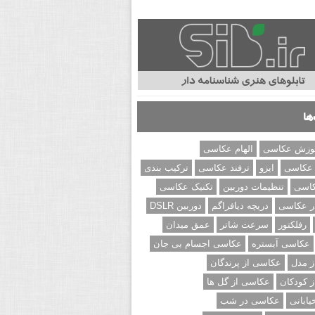
ها
وزش عکاسی
الهام عکاسی
 عکاسی
ایزو
ترفند عکاسی
ترکیب بندی
کاسی
تنظیمات دوربین
تکنیک عکاسی
ر عکاسی
دریچه دیافراگم
دوربین DSLR
رفلکتور
سرعت شاتر
عمق میدان
عکاسی آبستره
عکاسی اجسام بی جان
 مدل
عکاسی از پرندگان
 کودکان
عکاسی از گل ها
ابانی
عکاسی در شب