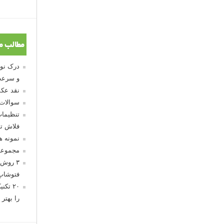
مطالب م
و سرعت
نقد عکس
سوالات
تنظیمات
فلاش تو
نمونه 
مجموعه
۳ روش 
فتوشاپ
۲۰ تک
را بهتر 