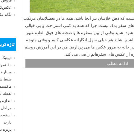
فروش 
عکس‌کا
نگاه ع
یست که ذهن خلاقتان نیز آنجا باشد. همه ما در تعطیلاتمان مرتکب
های سفر بدک نیست چرا که همه به کمی استراحت و بی خیالی
 شود. شاید وقتی از بین منظره ها و صحنه های فوق العاده عبور
 باشیم. شاید هم خیلی سهل انگارانه عکاسی کنیم و وقتی متوجه
تازه تر
در خانه به مرور عکس ها می پردازیم. من در این آموزش روشم
ره از عکس های سفرهایم راضی می کند.
دیپتیک 
ادامه مطلب
۶۰ نمونه عکس سبک ماکسیمالیسم
وبینار 
ضبط شد
ماکسیم
نقطه ع
اندازه 
مراحل 
استودیو
دارند
پرتره د