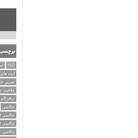
برچسب‌
ISO
آم
ایده های
تمرین ع
خلاقیت د
دیافراگم
عکاسی
عکاسی از
عکاسی از
عکاسی خی