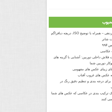
حبوب
درک نوردهی – همراه با توضیح ISO، دریچه دیافراگم
 شاتر
 #۹۹
 عکاسی
 فلاش داخلی دوربین: آشنایی با گزینه های
کار دوربین شما
های زیبای عکس های مفهومی
 عکس های غروب آفتاب
برای درجه بندی و تنظیم دقیق رنگ در
نیک ترکیب بندی در عکاسی که عکس های شما
می کنند