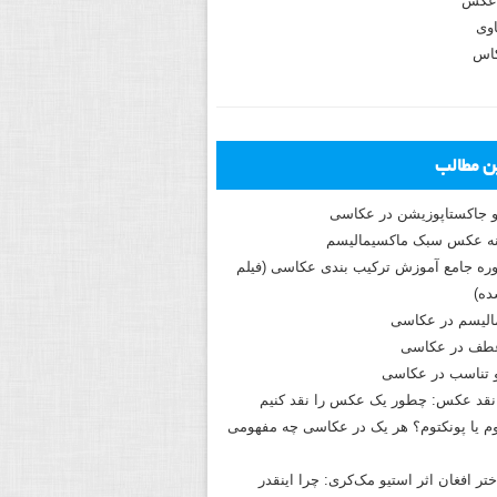
عکس
وی
کاس
ین مطالب
و جاکستا‌پوزیشن در عکاسی
دوره جامع آموزش ترکیب بندی عکاسی (فیلم
ه)
الیسم در عکاسی
طف در عکاسی
و تناسب در عکاسی
نقد عکس: چطور یک عکس را نقد کنیم
م یا پونکتوم؟ هر یک در عکاسی چه مفهومی
ختر افغان اثر استیو مک‌کری: چرا اینقدر