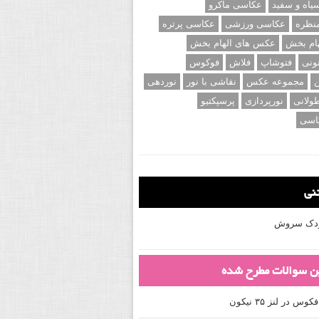
اه و سفید
عکاسی ماکرو
نظره
عکاسی ورزشی
عکاسی پرتره
ام بخش
عکس های الهام بخش
ونی
فتوشاپ
فلاش
فوکوس
ن
مجموعه عکس
نقاشی با نور
نوردهی
ولانی
نورپردازی
پرسپکتیو
اسی
تنی
کودک سروش
ین سوالات مطرح شده
 در لنز ۳۵ نیکون