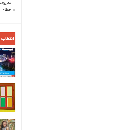
معروف ش
خطای اع
انتخاب 