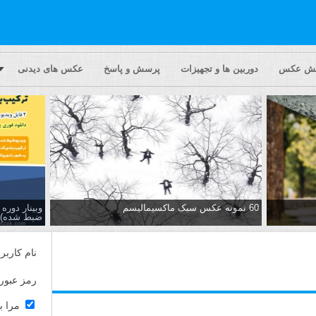
یش عکس
دوربین ها و تجهیزات
پرسش و پاسخ
عکس های دیدنی
60 نمونه عکس سبک ماکسیمالیسم
وبینار دور
ضبط شده)
نام کاربر
رمز عبور
مرا ب