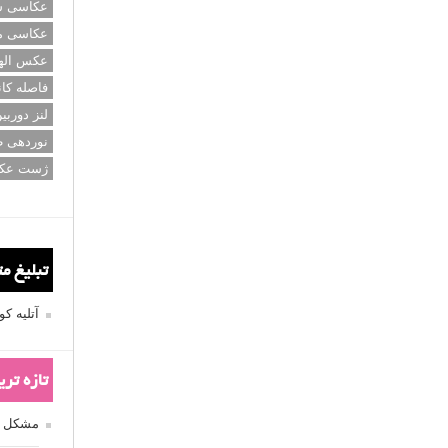
عکاسی سی
عکاسی م
عکس اله
فاصله کان
لنز دوربی
نوردهی ط
ژست عک
تبلیغ م
آتلیه 
تازه تر
مشکل فکوس