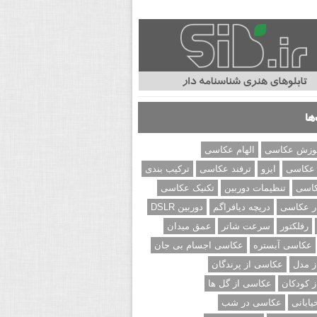
ها
وزش عکاسی
الهام عکاسی
 عکاسی
ایزو
ترفند عکاسی
ترکیب بندی
کاسی
تنظیمات دوربین
تکنیک عکاسی
ر عکاسی
دریچه دیافراگم
دوربین DSLR
رفلکتور
سرعت شاتر
عمق میدان
عکاسی آبستره
عکاسی اجسام بی جان
 مدل
عکاسی از پرندگان
 کودکان
عکاسی از گل ها
ابانی
عکاسی در شب