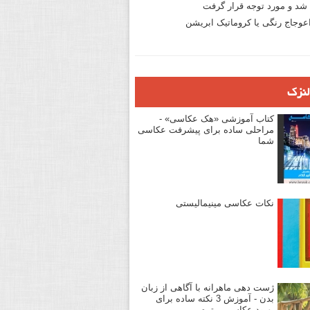
د و مورد توجه قرار گرفت
وجاج رنگی یا کروماتیک ابریشن
لنزک
کتاب آموزشی «هک عکاسی» -
مراحلی ساده برای پیشرفت عکاسی
شما
نکات عکاسی مینیمالیستی
ژست دهی ماهرانه با آگاهی از زبان
بدن - آموزش 3 نکته ساده برای
بهبود عکاسی پرتره