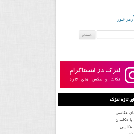
 رمز عبور
ی:
 تازه لنزک
های عکاسی
با عکاسان
 عکاسی