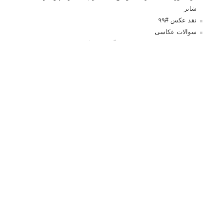
شاتر
نقد عکس #۹۹
سوالات عکاسی
تنظیمات فلاش داخلی دوربین: آشنایی با گزینه های فلاش توکار
دوربین شما
نمونه های زیبای عکس های مفهومی
مجموعه عکس های غروب آفتاب
۳ روش برای درجه بندی و تنظیم دقیق رنگ در فتوشاپ
۲۰ تکنیک ترکیب بندی در عکاسی که عکس های شما را بهتر می
کنند