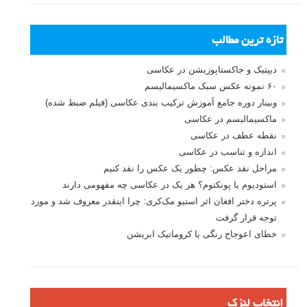
تازه ترین مطالب
دیپتیک و جاکستا‌پوزیشن در عکاسی
۶۰ نمونه عکس سبک ماکسیمالیسم
وبینار دوره جامع آموزش ترکیب بندی عکاسی (فیلم ضبط شده)
ماکسیمالیسم در عکاسی
نقطه عطف در عکاسی
اندازه و تناسب در عکاسی
مراحل نقد عکس: چطور یک عکس را نقد کنیم
استودیوم یا پونکتوم؟ هر یک در عکاسی چه مفهومی دارند
پرتره دختر افغان اثر استیو مک‌کری: چرا اینقدر معروف شد و مورد
توجه قرار گرفت
خطای اعوجاج رنگی یا کروماتیک ابریشن
انتخاب لنزک