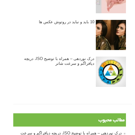
10 باید و نباید در روتوش عکس ها
درک نوردهی – همراه با توضیح ISO، دریچه
دیافراگم و سرعت شاتر
مطالب محبوب
درک نوردهی – همراه با توضیح ISO، دریچه دیافراگم و سرعت