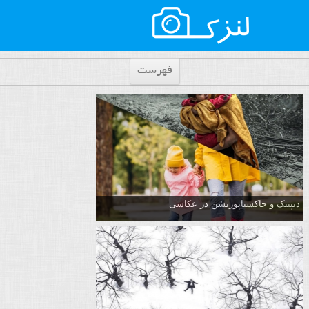
فهرست
دیپتیک و جاکستا‌پوزیشن در عکاسی