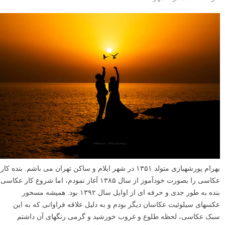
بهرام پورشهبازی متولد ۱۳۵۱ در شهر ایلام و ساکن تهران می باشم. بنده کار
عکاسی را بصورت خودآموز از سال ۱۳۸۵ آغاز نمودم، اما شروع کار عکاسی
بنده به طور جدی و حرفه ای از اوایل سال ۱۳۹۲ بود. همیشه مسحور
عکسهای سیلوئیت عکاسان دیگر بودم و به دلیل علاقه فراوانی که به این
سبک عکاسی، لحظه طلوع و غروب خورشید و گرمی رنگهای آن داشتم