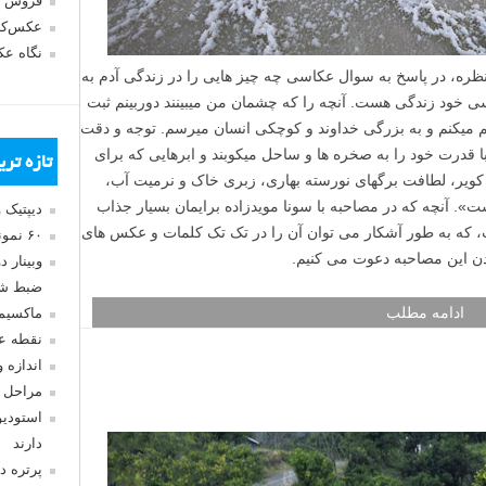
فروش 
عکس‌کا
نگاه ع
ره، در پاسخ به سوال عکاسی چه چیز هایی را در زندگی آدم به
ی خود زندگی هست. آنچه را که چشمان من میبینند دوربینم ثبت
میکنم و به بزرگی خداوند و کوچکی انسان میرسم. توجه و دقت
ا قدرت خود را به صخره ها و ساحل میکوبند و ابرهایی که برای
تازه تر
 کویر، لطافت برگهای نورسته بهاری، زبری خاک و نرمیت آب،
». آنچه که در مصاحبه با سونا مویدزاده برایمان بسیار جذاب
دیپتیک 
که به طور آشکار می توان آن را در تک تک کلمات و عکس های
۶۰ نمونه عکس سبک ماکسیمالیسم
ندن این مصاحبه دعوت می کنیم.
وبینار 
ضبط شد
ادامه مطلب
ماکسیم
نقطه ع
اندازه 
مراحل 
استودیو
دارند
پرتره د