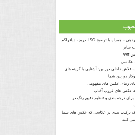
حبوب
درک نوردهی – همراه با توضیح ISO، دریچه دیافراگم
 شاتر
 #۹۹
 عکاسی
 فلاش داخلی دوربین: آشنایی با گزینه های
کار دوربین شما
های زیبای عکس های مفهومی
 عکس های غروب آفتاب
برای درجه بندی و تنظیم دقیق رنگ در
نیک ترکیب بندی در عکاسی که عکس های شما
می کنند