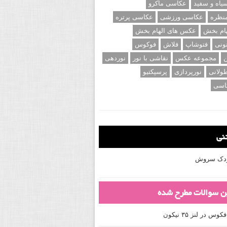
اه و سفید
عکاسی ماکرو
نظره
عکاسی ورزشی
عکاسی پرتره
ام بخش
عکس های الهام بخش
ونی
فتوشاپ
فلاش
فوکوس
ن
مجموعه عکس
نقاشی با نور
نوردهی
ولانی
نورپردازی
پرسپکتیو
اسی
تنی
کودک سروش
ین سوالات مطرح شده
 در لنز ۳۵ نیکون