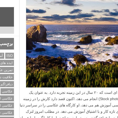
برچسب‌
ISO
آم
ایده های
تمرین ع
خلاقیت د
دیافراگم
عکاسی
مایکل لگرو یک عکاس طبیعت و سفر حرفه ای است که ۲۰ سال در این زمینه تجربه دارد. به عنوان یک
عکاسی از
عکاس تجاری که عکاسی آرشیوی (Stock photography) انجام می دهد، اکنون قصد دارد کارش را در زمینه
سی آموزش هم می دهد، او کارگاه های عکاسی را در سراسر دنیا
عکاسی از
 تازه کار و با اشتیاق آموزش می دهد. در مطلب امروز لنزک
عکاسی خی
به ما خواهد گفت. پس در این مصاحبه با مایکل لگرو با ما همراه