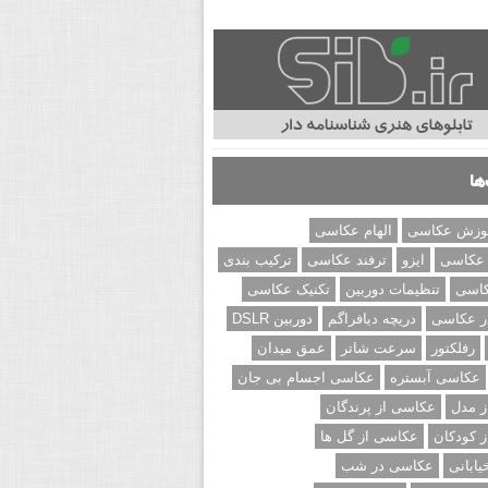
ها
وزش عکاسی
الهام عکاسی
 عکاسی
ایزو
ترفند عکاسی
ترکیب بندی
کاسی
تنظیمات دوربین
تکنیک عکاسی
ر عکاسی
دریچه دیافراگم
دوربین DSLR
رفلکتور
سرعت شاتر
عمق میدان
عکاسی آبستره
عکاسی اجسام بی جان
 مدل
عکاسی از پرندگان
 کودکان
عکاسی از گل ها
ابانی
عکاسی در شب