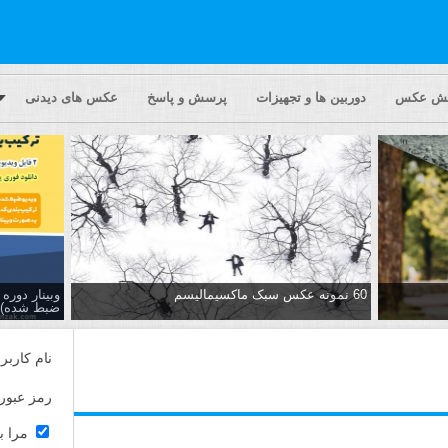
یش عکس
دوربین ها و تجهیزات
پرسش و پاسخ
عکس های دیدنی
60 نمونه عکس سبک ماکسیمالیسم
وبینار دور
ضبط شده)
نام کاربر
رمز عبور
مرا ب