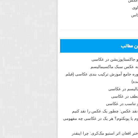
عکس
وی
کاس
ین مطالب
و جاکستا‌پوزیشن در عکاسی
دوره جامع آموزش ترکیب بندی عکاسی (فیلم
ه)
الیسم در عکاسی
طف در عکاسی
و تناسب در عکاسی
نقد عکس: چطور یک عکس را نقد کنیم
م یا پونکتوم؟ هر یک در عکاسی چه مفهومی
ختر افغان اثر استیو مک‌کری: چرا اینقدر