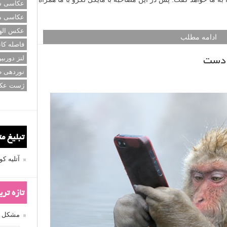
عکاسی سی
عکاسی م
عکس اله
ادامه مطلب
فاصله کان
لنز دوربی
 دست
نوردهی ط
ژست عک
تبلیغ م
آتلیه 
تازه تر
مشکل فکوس