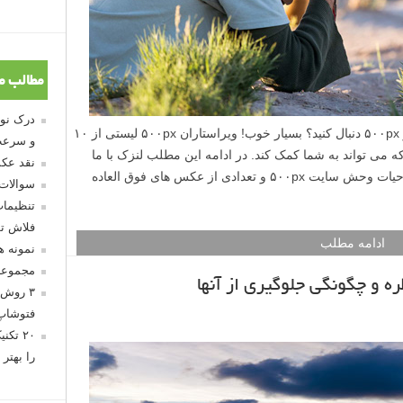
مطالب م
آیا به دنبال عکاسانی جدید هستید تا آنها را در ۵۰۰px دنبال کنید؟ بسیار خوب! ویراستاران ۵۰۰px لیستی از ۱۰
و سرعت
 می تواند به شما کمک کند. در ادامه این مطلب لنزک با ما
نقد عکس
همراه شوید تا شما را با شماری از عکاسان حیات وحش سایت ۵۰۰px و تعدادی از عکس های فوق العاده
سوالات
تنظیمات
فلاش تو
ادامه مطلب
نمونه 
مجموعه
۳ روش 
فتوشاپ
۲۰ تک
را بهتر 