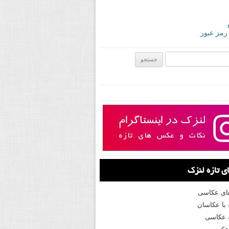
 رمز عبور
ی:
 تازه لنزک
های عکاسی
با عکاسان
 عکاسی