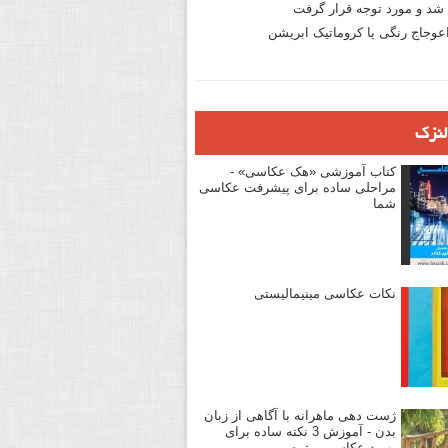
د و مورد توجه قرار گرفت
وجاج رنگی یا کروماتیک ابریشن
لنزک
کتاب آموزشی «هک عکاسی» -
مراحلی ساده برای پیشرفت عکاسی
شما
نکات عکاسی مینیمالیستی
ژست دهی ماهرانه با آگاهی از زبان
بدن - آموزش 3 نکته ساده برای
بهبود عکاسی پرتره