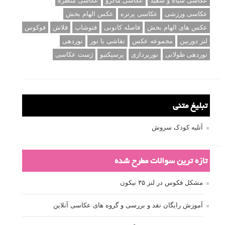
عکاسی سیاه و سفید
عکاسی ماکرو
عکاسی منظره
عکاسی ورزشی
عکاسی پرتره
عکس الهام بخش
عکس های الهام بخش
فاصله کانونی
فتوشاپ
فلاش
فوکوس
لنز دوربین
مجموعه عکس
نقاشی با نور
نوردهی
نوردهی طولانی
نورپردازی
پرسپکتیو
ژست عکاسی
تبلیغ متنی
آتلیه کودک سروش
تازه ترین سوالات مطرح شده
مشکل فکوس در لنز ۳۵ نیکون
آموزش رایگان نقد و بررسی و گروه های عکاسی آنلاین