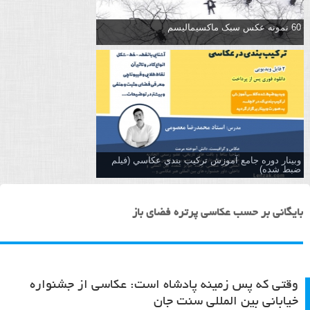
60 نمونه عکس سبک ماکسیمالیسم
وبینار دوره جامع آموزش تركيب بندي عكاسي (فیلم
ضبط شده)
بایگانی بر حسب عکاسی پرتره فضای باز
وقتی که پس زمینه پادشاه است: عکاسی از جشنواره
خیابانی بین المللی سنت جان