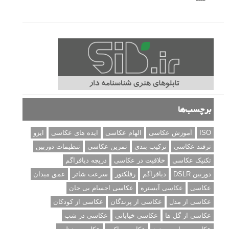
برچسب‌ها
ISO
آموزش عکاسی
الهام عکاسی
ایده های عکاسی
ایزو
ترفند عکاسی
ترکیب بندی
تمرین عکاسی
تنظیمات دوربین
تکنیک عکاسی
خلاقیت در عکاسی
دریچه دیافراگم
دوربین DSLR
دیافراگم
رفلکتور
سرعت شاتر
عمق میدان
عکاسی
عکاسی آبستره
عکاسی اجسام بی جان
عکاسی از مدل
عکاسی از پرندگان
عکاسی از کودکان
عکاسی از گل ها
عکاسی خیابانی
عکاسی در شب