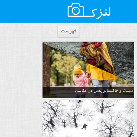
فهرست
دیپتیک و جاکستا‌پوزیشن در عکاسی