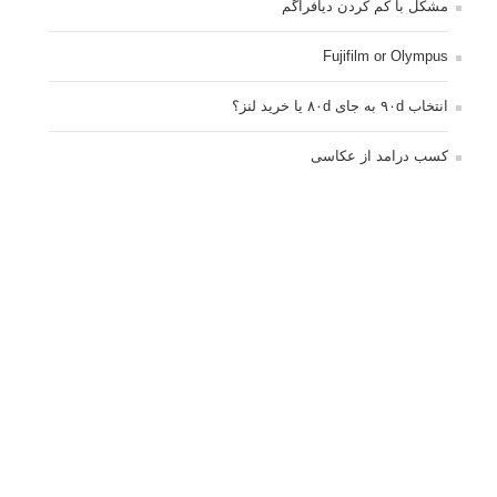
مشکل با کم کردن دیافراگم
Fujifilm or Olympus
انتخاب ۹۰d به جای ۸۰d یا خرید لنز؟
کسب درامد از عکاسی
نحوه آپلود عکس
ارور cannot start live view
کم شدن ناگهانی نور در دوربین
نورسنجی فلاشر پرتابل
کپی رایت © 2014 - 2021 لنزک - ذکر مطالب لنزک در رسانه های چاپی مستلزم کسب
اجازه قبلی است.