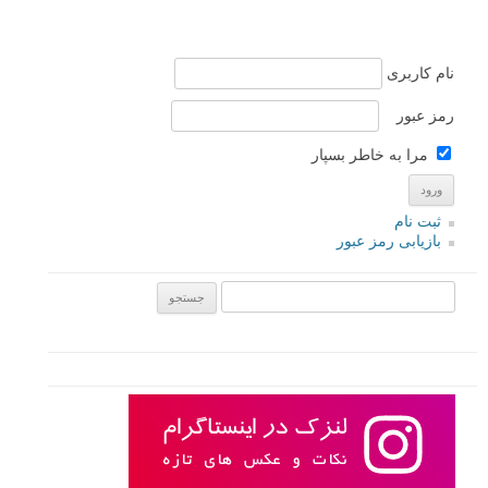
نام کاربری
رمز عبور
مرا به خاطر بسپار
ثبت نام
بازیابی رمز عبور
جستجو یرای: