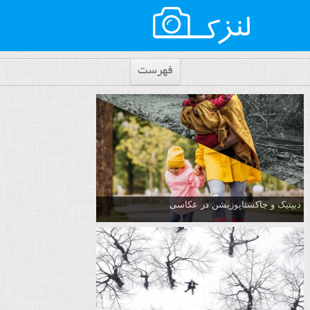
فهرست
دیپتیک و جاکستا‌پوزیشن در عکاسی