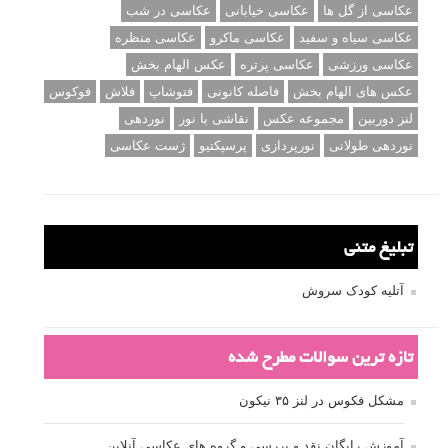
عکاسی از گل ها
عکاسی خیابانی
عکاسی در شب
عکاسی سیاه و سفید
عکاسی ماکرو
عکاسی منظره
عکاسی ورزشی
عکاسی پرتره
عکس الهام بخش
عکس های الهام بخش
فاصله کانونی
فتوشاپ
فلاش
فوکوس
لنز دوربین
مجموعه عکس
نقاشی با نور
نوردهی
نوردهی طولانی
نورپردازی
پرسپکتیو
ژست عکاسی
تبلیغ متنی
آتلیه کودک سروش
تازه ترین سوالات مطرح شده
مشکل فکوس در لنز ۳۵ نیکون
آموزش رایگان نقد و بررسی و گروه های عکاسی آنلاین