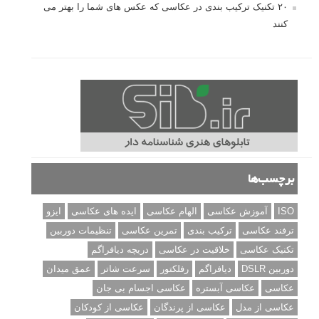
۲۰ تکنیک ترکیب بندی در عکاسی که عکس های شما را بهتر می
کنند
برچسب‌ها
ISO
آموزش عکاسی
الهام عکاسی
ایده های عکاسی
ایزو
ترفند عکاسی
ترکیب بندی
تمرین عکاسی
تنظیمات دوربین
تکنیک عکاسی
خلاقیت در عکاسی
دریچه دیافراگم
دوربین DSLR
دیافراگم
رفلکتور
سرعت شاتر
عمق میدان
عکاسی
عکاسی آبستره
عکاسی اجسام بی جان
عکاسی از مدل
عکاسی از پرندگان
عکاسی از کودکان