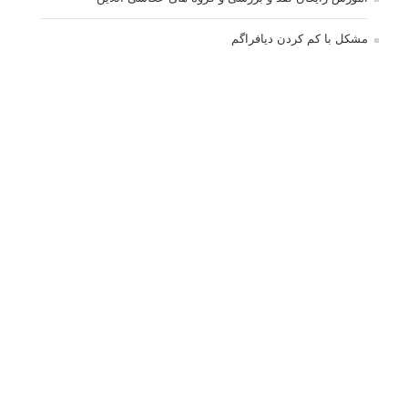
مشکل با کم کردن دیافراگم
Fujifilm or Olympus
انتخاب ۹۰d به جای ۸۰d یا خرید لنز؟
کسب درامد از عکاسی
نحوه آپلود عکس
ارور cannot start live view
کم شدن ناگهانی نور در دوربین
نورسنجی فلاشر پرتابل