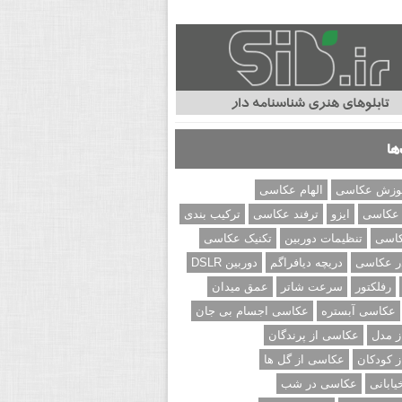
ها
وزش عکاسی
الهام عکاسی
 عکاسی
ایزو
ترفند عکاسی
ترکیب بندی
کاسی
تنظیمات دوربین
تکنیک عکاسی
ر عکاسی
دریچه دیافراگم
دوربین DSLR
رفلکتور
سرعت شاتر
عمق میدان
عکاسی آبستره
عکاسی اجسام بی جان
 مدل
عکاسی از پرندگان
 کودکان
عکاسی از گل ها
ابانی
عکاسی در شب