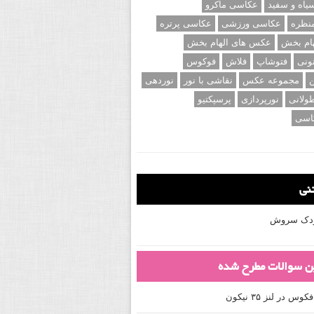
اه و سفید
عکاسی ماکرو
نظره
عکاسی ورزشی
عکاسی پرتره
ام بخش
عکس های الهام بخش
ونی
فتوشاپ
فلاش
فوکوس
ن
مجموعه عکس
نقاشی با نور
نوردهی
ولانی
نورپردازی
پرسپکتیو
اسی
تنی
کودک سروش
ین سوالات مطرح شده
 در لنز ۳۵ نیکون