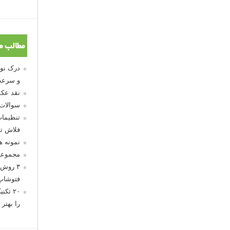
مطالب م
و سرعت
نقد عکس
سوالات
تنظیمات
فلاش تو
نمونه 
مجموعه
۳ روش 
فتوشاپ
۲۰ تک
را بهتر 