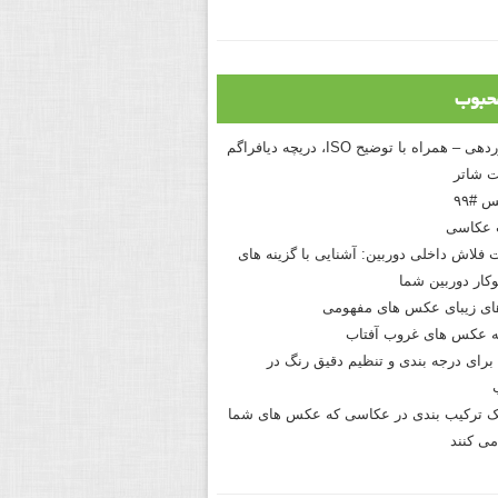
حبوب
درک نوردهی – همراه با توضیح ISO، دریچه دیافراگم
 شاتر
 #۹۹
 عکاسی
 فلاش داخلی دوربین: آشنایی با گزینه های
کار دوربین شما
های زیبای عکس های مفهومی
 عکس های غروب آفتاب
برای درجه بندی و تنظیم دقیق رنگ در
نیک ترکیب بندی در عکاسی که عکس های شما
می کنند