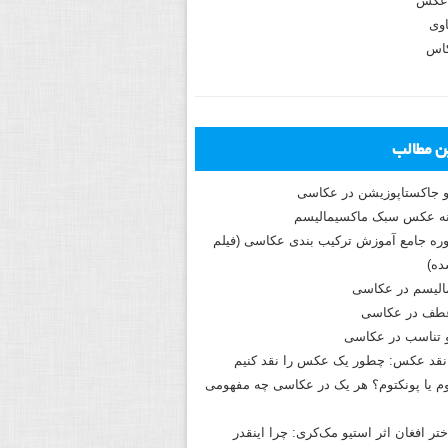
عکس
وی
کاس
ین مطالب
و جاکستا‌پوزیشن در عکاسی
دوره جامع آموزش ترکیب بندی عکاسی (فیلم
ه)
الیسم در عکاسی
طف در عکاسی
و تناسب در عکاسی
نقد عکس: چطور یک عکس را نقد کنیم
م یا پونکتوم؟ هر یک در عکاسی چه مفهومی
ختر افغان اثر استیو مک‌کری: چرا اینقدر