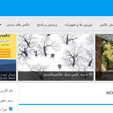
یش عکس
دوربین ها و تجهیزات
پرسش و پاسخ
عکس های دیدنی
60 نمونه عکس سبک ماکسیمالیسم
وبینار دور
ضبط شده)
نام کاربر
رمز عبور
مرا ب