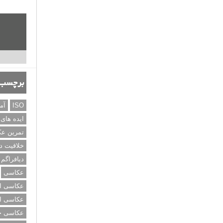
برچسب‌
ISO
آم
ایده های
تمرین ع
خلاقیت د
دیافراگم
عکاسی
عکاسی از
عکاسی از
عکاسی خی