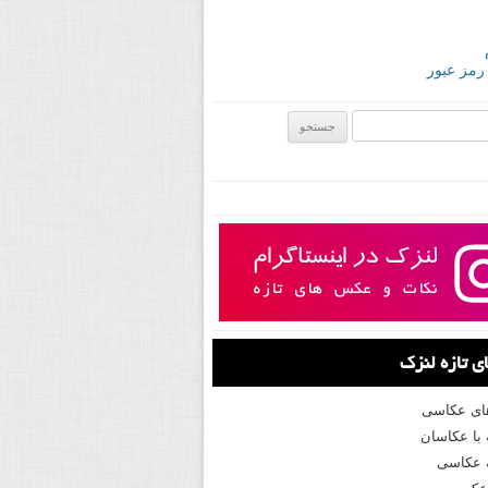
 رمز عبور
ی:
 تازه لنزک
های عکاسی
با عکاسان
 عکاسی