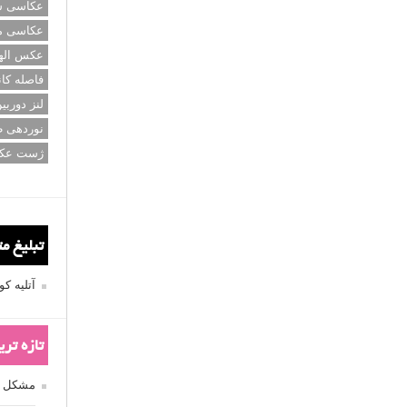
عکاسی سی
عکاسی م
عکس اله
فاصله کان
لنز دوربی
نوردهی ط
ژست عک
تبلیغ م
آتلیه 
تازه تر
مشکل فکوس