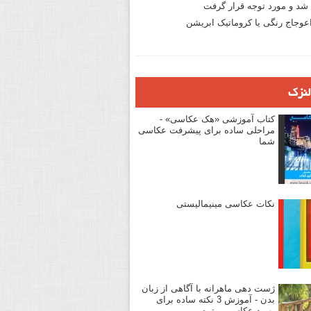
د و مورد توجه قرار گرفت
وجاج رنگی یا کروماتیک ابریشن
لنزک
کتاب آموزشی «هک عکاسی» -
مراحلی ساده برای پیشرفت عکاسی
شما
نکات عکاسی مینیمالیستی
ژست دهی ماهرانه با آگاهی از زبان
بدن - آموزش 3 نکته ساده برای
بهبود عکاسی پرتره