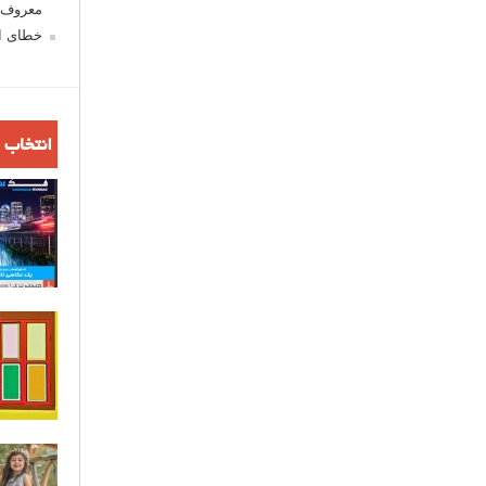
معروف ش
خطای اع
انتخاب 