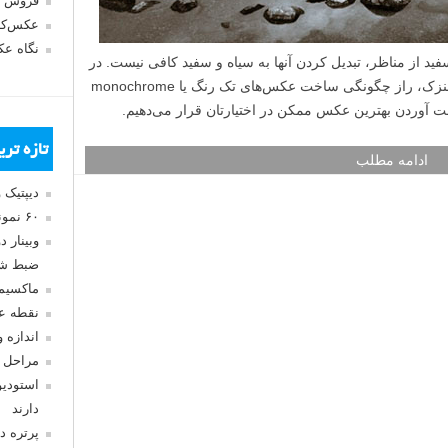
فروش 
عکس‌کا
نگاه ع
 از مناظر، تبدیل کردن آنها به سیاه و سفید کافی نیست. در
این آموزش عکاسی سیاه و سفید از مناظر لنزک، راز چگونگی ساخت عکس‌های تک رنگ یا monochrome
ست آوردن بهترین عکس ممکن در اختیارتان قرار می‌دهیم.
تازه تر
ادامه مطلب
دیپتیک 
۶۰ نمونه عکس سبک ماکسیمالیسم
وبینار 
ضبط شد
ماکسیم
نقطه ع
اندازه 
مراحل 
استودیو
دارند
پرتره د