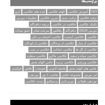
برچسب‌ها
ISO
آموزش عکاسی
الهام عکاسی
ایده های عکاسی
ایزو
ترفند عکاسی
ترکیب بندی
تمرین عکاسی
تنظیمات دوربین
تکنیک عکاسی
خلاقیت در عکاسی
دریچه دیافراگم
دوربین DSLR
دیافراگم
رفلکتور
سرعت شاتر
عمق میدان
عکاسی
عکاسی آبستره
عکاسی اجسام بی جان
عکاسی از مدل
عکاسی از پرندگان
عکاسی از کودکان
عکاسی از گل ها
عکاسی خیابانی
عکاسی در شب
عکاسی سیاه و سفید
عکاسی ماکرو
عکاسی منظره
عکاسی ورزشی
عکاسی پرتره
عکس الهام بخش
عکس های الهام بخش
فاصله کانونی
فتوشاپ
فلاش
فوکوس
لنز دوربین
مجموعه عکس
نقاشی با نور
نوردهی
نوردهی طولانی
نورپردازی
پرسپکتیو
ژست عکاسی