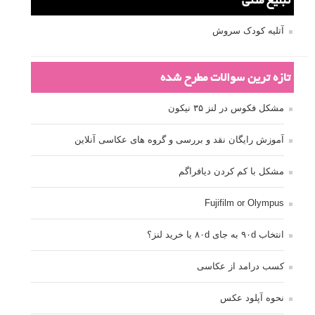
تبلیغ متنی
آتلیه کودک سروش
تازه ترین سوالات مطرح شده
مشکل فکوس در لنز ۳۵ نیکون
آموزش رایگان نقد و بررسی و گروه های عکاسی آنلاین
مشکل با کم کردن دیافراگم
Fujifilm or Olympus
انتخاب ۹۰d به جای ۸۰d یا خرید لنز؟
کسب درامد از عکاسی
نحوه آپلود عکس