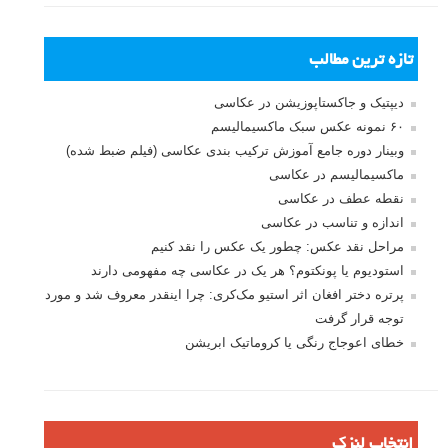
تازه ترین مطالب
دیپتیک و جاکستا‌پوزیشن در عکاسی
۶۰ نمونه عکس سبک ماکسیمالیسم
وبینار دوره جامع آموزش ترکیب بندی عکاسی (فیلم ضبط شده)
ماکسیمالیسم در عکاسی
نقطه عطف در عکاسی
اندازه و تناسب در عکاسی
مراحل نقد عکس: چطور یک عکس را نقد کنیم
استودیوم یا پونکتوم؟ هر یک در عکاسی چه مفهومی دارند
پرتره دختر افغان اثر استیو مک‌کری: چرا اینقدر معروف شد و مورد
توجه قرار گرفت
خطای اعوجاج رنگی یا کروماتیک ابریشن
انتخاب لنزک