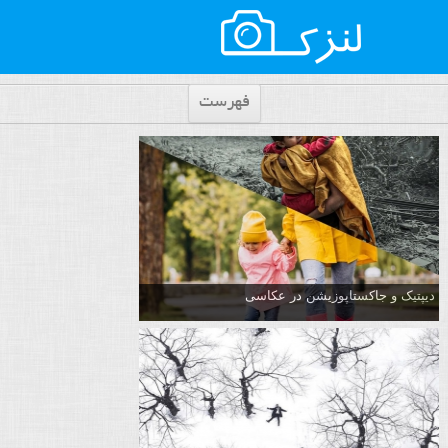
فهرست
دیپتیک و جاکستا‌پوزیشن در عکاسی