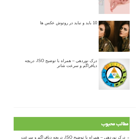
10 باید و نباید در روتوش عکس ها
درک نوردهی – همراه با توضیح ISO، دریچه
دیافراگم و سرعت شاتر
مطالب محبوب
درک نوردهی – همراه با توضیح ISO، دریچه دیافراگم و سرعت