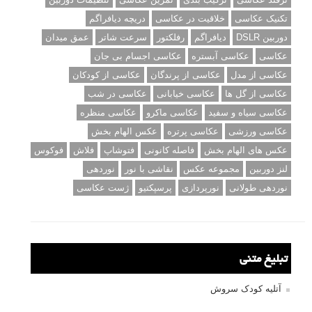
تکنیک عکاسی
خلاقیت در عکاسی
دریچه دیافراگم
دوربین DSLR
دیافراگم
رفلکتور
سرعت شاتر
عمق میدان
عکاسی
عکاسی آبستره
عکاسی اجسام بی جان
عکاسی از مدل
عکاسی از پرندگان
عکاسی از کودکان
عکاسی از گل ها
عکاسی خیابانی
عکاسی در شب
عکاسی سیاه و سفید
عکاسی ماکرو
عکاسی منظره
عکاسی ورزشی
عکاسی پرتره
عکس الهام بخش
عکس های الهام بخش
فاصله کانونی
فتوشاپ
فلاش
فوکوس
لنز دوربین
مجموعه عکس
نقاشی با نور
نوردهی
نوردهی طولانی
نورپردازی
پرسپکتیو
ژست عکاسی
تبلیغ متنی
آتلیه کودک سروش