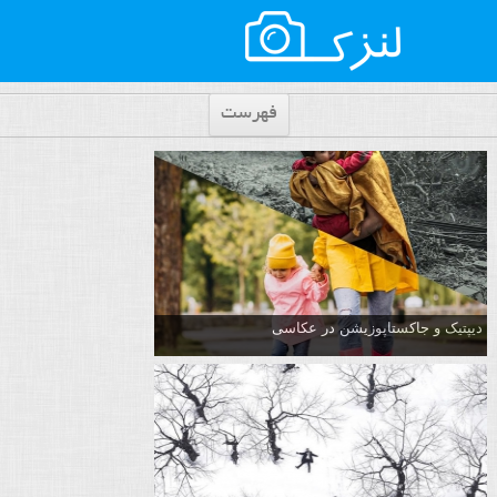
فهرست
دیپتیک و جاکستا‌پوزیشن در عکاسی