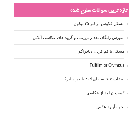
تازه ترین سوالات مطرح شده
مشکل فکوس در لنز ۳۵ نیکون
آموزش رایگان نقد و بررسی و گروه های عکاسی آنلاین
مشکل با کم کردن دیافراگم
Fujifilm or Olympus
انتخاب ۹۰d به جای ۸۰d یا خرید لنز؟
کسب درامد از عکاسی
نحوه آپلود عکس
ارور cannot start live view
کم شدن ناگهانی نور در دوربین