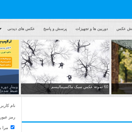
یش عکس
دوربین ها و تجهیزات
پرسش و پاسخ
عکس های دیدنی
60 نمونه عکس سبک ماکسیمالیسم
وبینار دور
ضبط شده)
نام کاربر
رمز عبور
مرا ب