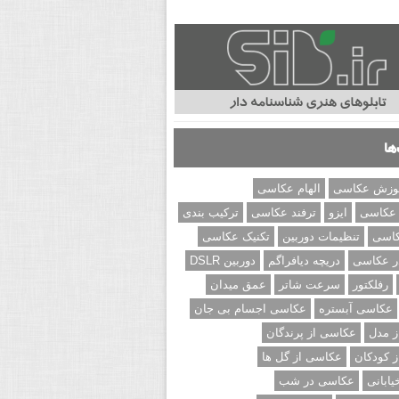
ها
وزش عکاسی
الهام عکاسی
 عکاسی
ایزو
ترفند عکاسی
ترکیب بندی
کاسی
تنظیمات دوربین
تکنیک عکاسی
ر عکاسی
دریچه دیافراگم
دوربین DSLR
رفلکتور
سرعت شاتر
عمق میدان
عکاسی آبستره
عکاسی اجسام بی جان
 مدل
عکاسی از پرندگان
 کودکان
عکاسی از گل ها
ابانی
عکاسی در شب