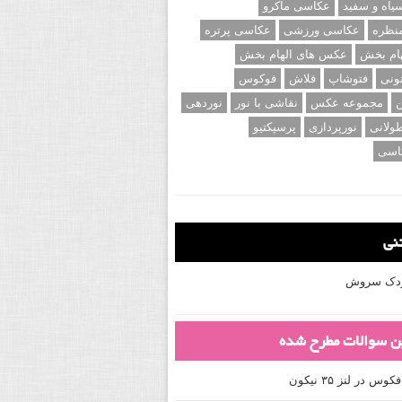
اه و سفید
عکاسی ماکرو
نظره
عکاسی ورزشی
عکاسی پرتره
ام بخش
عکس های الهام بخش
ونی
فتوشاپ
فلاش
فوکوس
ن
مجموعه عکس
نقاشی با نور
نوردهی
ولانی
نورپردازی
پرسپکتیو
اسی
تنی
کودک سروش
ین سوالات مطرح شده
 در لنز ۳۵ نیکون