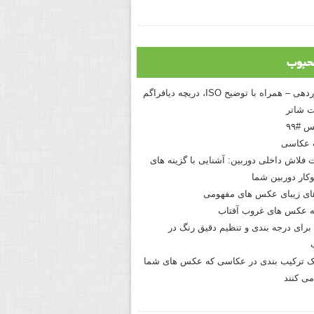
حبوب
درک نوردهی – همراه با توضیح ISO، دریچه دیافراگم
 شاتر
 #۹۹
 عکاسی
 فلاش داخلی دوربین: آشنایی با گزینه های
کار دوربین شما
های زیبای عکس های مفهومی
 عکس های غروب آفتاب
برای درجه بندی و تنظیم دقیق رنگ در
نیک ترکیب بندی در عکاسی که عکس های شما
می کنند