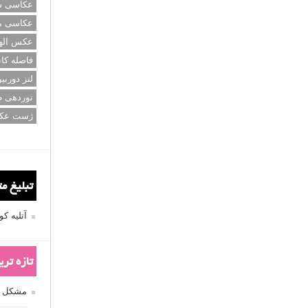
عکاسی سی
عکاسی م
عکس اله
فاصله کان
لنز دوربی
نوردهی ط
ژست عک
تبلیغ م
آتلیه 
تازه تر
مشکل فکوس