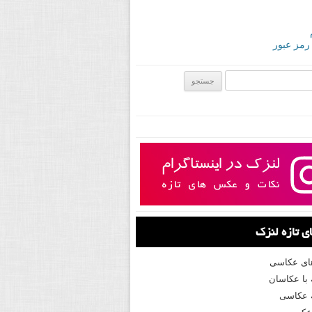
 رمز عبور
ی:
 تازه لنزک
های عکاسی
با عکاسان
 عکاسی