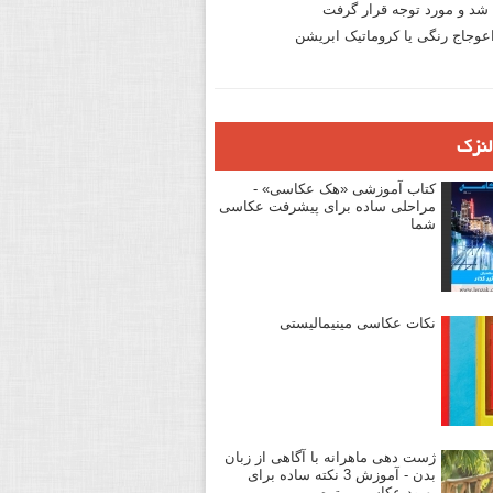
د و مورد توجه قرار گرفت
وجاج رنگی یا کروماتیک ابریشن
لنزک
کتاب آموزشی «هک عکاسی» -
مراحلی ساده برای پیشرفت عکاسی
شما
نکات عکاسی مینیمالیستی
ژست دهی ماهرانه با آگاهی از زبان
بدن - آموزش 3 نکته ساده برای
بهبود عکاسی پرتره