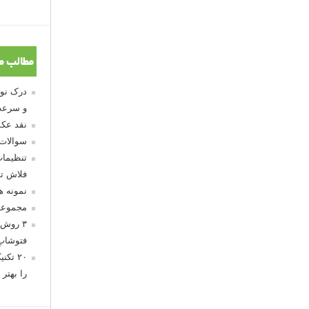
مطالب م
و سرعت
نقد عکس
سوالات
تنظیمات
فلاش تو
نمونه 
مجموعه
۳ روش 
فتوشاپ
۲۰ تک
را بهتر 