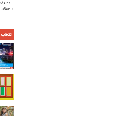
معروف ش
خطای اع
انتخاب 