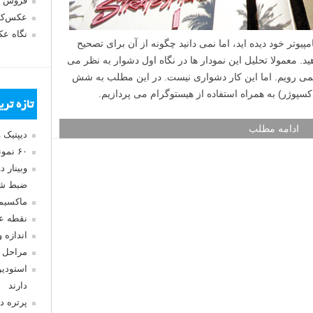
فروش 
عکس‌کا
نگاه ع
هیستوگرامی روی دوربین DSLR یا کامپیوتر خود دیده اید، اما نمی دانید چگونه از آن برای تصحیح
د. معمولا تحلیل این نمودار ها در نگاه اول دشوار به نظر می
نمی رویم. اما این کار دشواری نیست. در این مطلب به شش
سپوژر) به همراه استفاده از هیستوگرام می پردازیم.
تازه تر
ادامه مطلب
دیپتیک 
۶۰ نمونه عکس سبک ماکسیمالیسم
وبینار 
ضبط شد
ماکسیم
نقطه ع
اندازه 
مراحل 
استودیو
دارند
پرتره د