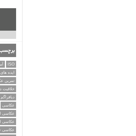
برچسب‌
ISO
آم
ایده های
تمرین ع
خلاقیت د
دیافراگم
عکاسی
عکاسی از
عکاسی از
عکاسی خی