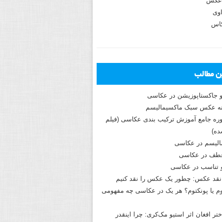
عکس
وی
کاس
ین مطالب
و جاکستا‌پوزیشن در عکاسی
دوره جامع آموزش ترکیب بندی عکاسی (فیلم
ه)
الیسم در عکاسی
طف در عکاسی
و تناسب در عکاسی
نقد عکس: چطور یک عکس را نقد کنیم
م یا پونکتوم؟ هر یک در عکاسی چه مفهومی
ختر افغان اثر استیو مک‌کری: چرا اینقدر