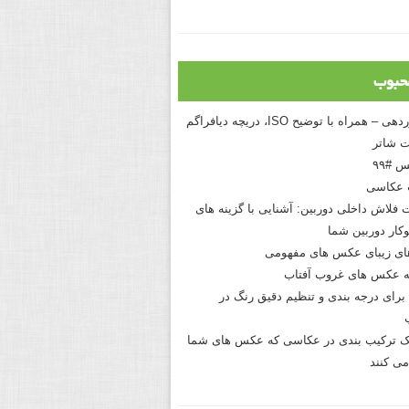
حبوب
درک نوردهی – همراه با توضیح ISO، دریچه دیافراگم
 شاتر
 #۹۹
 عکاسی
 فلاش داخلی دوربین: آشنایی با گزینه های
کار دوربین شما
های زیبای عکس های مفهومی
 عکس های غروب آفتاب
برای درجه بندی و تنظیم دقیق رنگ در
نیک ترکیب بندی در عکاسی که عکس های شما
می کنند