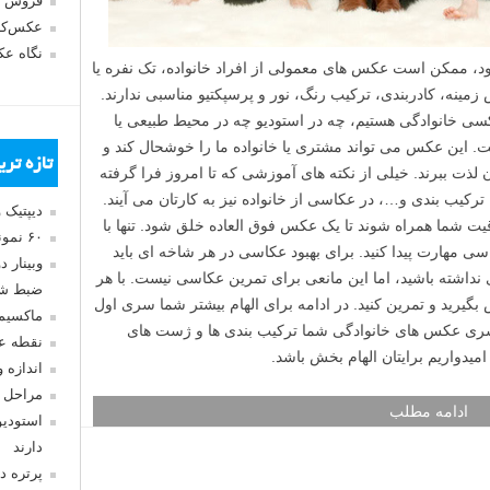
فروش 
عکس‌کا
نگاه ع
 ممکن است عکس های معمولی از افراد خانواده، تک نفره یا
ینه، کادربندی، ترکیب رنگ، نور و پرسپکتیو مناسبی ندارند.
کسی خانوادگی هستیم، چه در استودیو چه در محیط طبیعی یا
. این عکس می تواند مشتری یا خانواده ما را خوشحال کند و
تازه تر
لذت ببرند. خیلی از نکته های آموزشی که تا امروز فرا گرفته
رکیب بندی و…، در عکاسی از خانواده نیز به کارتان می آیند.
دیپتیک 
لاقیت شما همراه شوند تا یک عکس فوق العاده خلق شود. تنها با
۶۰ نمونه عکس سبک ماکسیمالیسم
ی مهارت پیدا کنید. برای بهبود عکاسی در هر شاخه ای باید
وبینار 
اید یک دوربین DSLR حرفه ای نداشته باشید، اما این مانعی برای تمرین عکاسی نیست. با هر
ضبط شد
بگیرید و تمرین کنید. در ادامه برای الهام بیشتر شما سری اول
ماکسیم
 سری عکس های خانوادگی شما ترکیب بندی ها و ژست های
نقطه ع
یدواریم برایتان الهام بخش باشد.
اندازه 
مراحل 
ادامه مطلب
استودیو
دارند
پرتره د