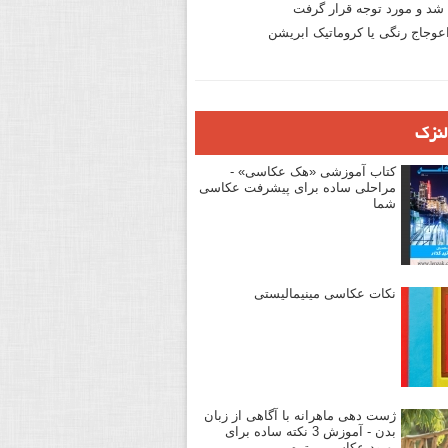
د و مورد توجه قرار گرفت
وجاج رنگی یا کروماتیک ابریشن
لنزک
کتاب آموزشی «هک عکاسی» -
مراحلی ساده برای پیشرفت عکاسی
شما
نکات عکاسی مینیمالیستی
ژست دهی ماهرانه با آگاهی از زبان
بدن - آموزش 3 نکته ساده برای
بهبود عکاسی پرتره