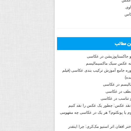
عکس
وی
کاس
ین مطالب
و جاکستا‌پوزیشن در عکاسی
دوره جامع آموزش ترکیب بندی عکاسی (فیلم
ه)
الیسم در عکاسی
طف در عکاسی
و تناسب در عکاسی
نقد عکس: چطور یک عکس را نقد کنیم
م یا پونکتوم؟ هر یک در عکاسی چه مفهومی
ختر افغان اثر استیو مک‌کری: چرا اینقدر