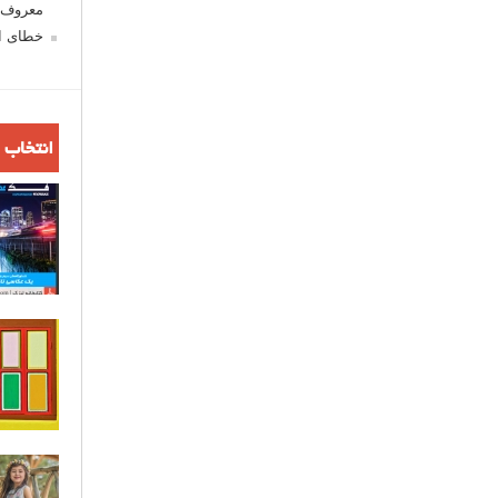
معروف ش
خطای اع
انتخاب 