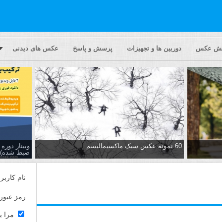
یش عکس
دوربین ها و تجهیزات
پرسش و پاسخ
عکس های دیدنی
60 نمونه عکس سبک ماکسیمالیسم
وبینار دور
ضبط شده)
نام کاربر
رمز عبور
مرا ب