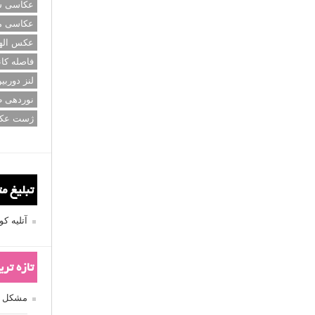
عکاسی سی
عکاسی م
عکس اله
فاصله کان
لنز دوربی
نوردهی ط
ژست عک
تبلیغ م
آتلیه 
تازه تر
مشکل فکوس