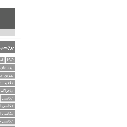
برچسب‌
ISO
آم
ایده های
تمرین ع
خلاقیت د
دیافراگم
عکاسی
عکاسی از
عکاسی از
عکاسی خی