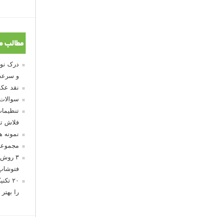
مطالب م
و سرعت
نقد عکس
سوالات
تنظیمات
فلاش تو
نمونه 
مجموعه
۳ روش 
فتوشاپ
۲۰ تک
را بهتر 