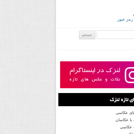
 رمز عبور
ی:
 تازه لنزک
های عکاسی
با عکاسان
 عکاسی