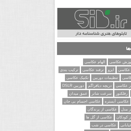
ها
وزش عکاسی
الهام عکاسی
 عکاسی
ایزو
ترفند عکاسی
ترکیب بندی
کاسی
تنظیمات دوربین
تکنیک عکاسی
ر عکاسی
دریچه دیافراگم
دوربین DSLR
رفلکتور
سرعت شاتر
عمق میدان
عکاسی آبستره
عکاسی اجسام بی جان
 مدل
عکاسی از پرندگان
 کودکان
عکاسی از گل ها
ابانی
عکاسی در شب