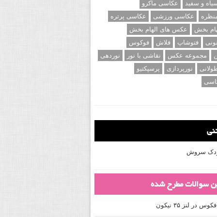
اه و سفید
عکاسی ماکرو
نظره
عکاسی ورزشی
عکاسی پرتره
ام بخش
عکس های الهام بخش
ونی
فتوشاپ
فلاش
فوکوس
ن
مجموعه عکس
نقاشی با نور
نوردهی
ولانی
نورپردازی
پرسپکتیو
اسی
تنی
کودک سروش
ین سوالات مطرح شده
 در لنز ۳۵ نیکون