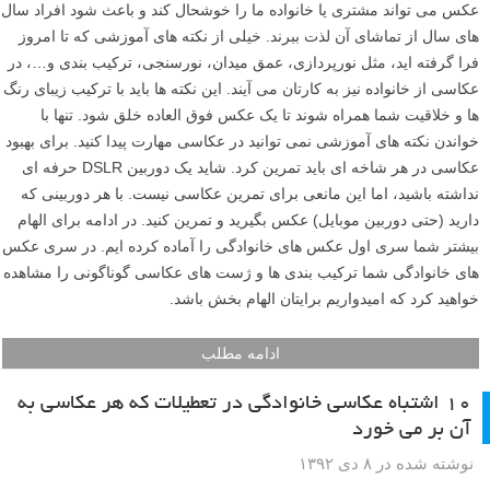
عکس می تواند مشتری یا خانواده ما را خوشحال کند و باعث شود افراد سال
های سال از تماشای آن لذت ببرند. خیلی از نکته های آموزشی که تا امروز
فرا گرفته اید، مثل نورپردازی، عمق میدان، نورسنجی، ترکیب بندی و…، در
عکاسی از خانواده نیز به کارتان می آیند. این نکته ها باید با ترکیب زیبای رنگ
ها و خلاقیت شما همراه شوند تا یک عکس فوق العاده خلق شود. تنها با
خواندن نکته های آموزشی نمی توانید در عکاسی مهارت پیدا کنید. برای بهبود
عکاسی در هر شاخه ای باید تمرین کرد. شاید یک دوربین DSLR حرفه ای
نداشته باشید، اما این مانعی برای تمرین عکاسی نیست. با هر دوربینی که
دارید (حتی دوربین موبایل) عکس بگیرید و تمرین کنید. در ادامه برای الهام
بیشتر شما سری اول عکس های خانوادگی را آماده کرده ایم. در سری عکس
های خانوادگی شما ترکیب بندی ها و ژست های عکاسی گوناگونی را مشاهده
خواهید کرد که امیدواریم برایتان الهام بخش باشد.
ادامه مطلب
۱۰ اشتباه عکاسی خانوادگی در تعطیلات که هر عکاسی به
آن بر می خورد
نوشته شده در ۸ دی ۱۳۹۲