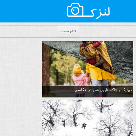
فهرست
دیپتیک و جاکستا‌پوزیشن در عکاسی