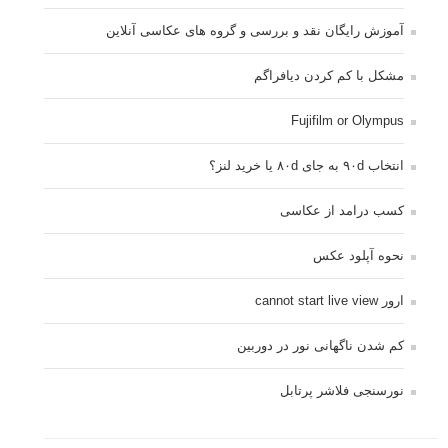
آموزش رایگان نقد و بررسی و گروه های عکاسی آنلاین
مشکل با کم کردن دیافراگم
Fujifilm or Olympus
انتخاب ۹۰d به جای ۸۰d یا خرید لنز؟
کسب درامد از عکاسی
نحوه آپلود عکس
ارور cannot start live view
کم شدن ناگهانی نور در دوربین
نورسنجی فلاشر پرتابل