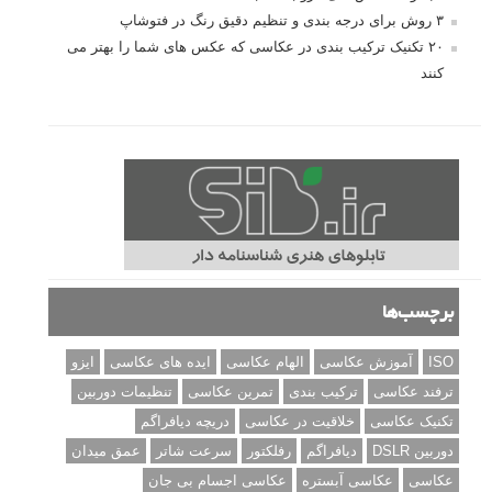
۳ روش برای درجه بندی و تنظیم دقیق رنگ در فتوشاپ
۲۰ تکنیک ترکیب بندی در عکاسی که عکس های شما را بهتر می
کنند
برچسب‌ها
ISO
آموزش عکاسی
الهام عکاسی
ایده های عکاسی
ایزو
ترفند عکاسی
ترکیب بندی
تمرین عکاسی
تنظیمات دوربین
تکنیک عکاسی
خلاقیت در عکاسی
دریچه دیافراگم
دوربین DSLR
دیافراگم
رفلکتور
سرعت شاتر
عمق میدان
عکاسی
عکاسی آبستره
عکاسی اجسام بی جان