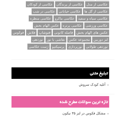
عکاسی از مدل
عکاسی از پرندگان
عکاسی از کودکان
عکاسی از گل ها
عکاسی خیابانی
عکاسی در شب
عکاسی سیاه و سفید
عکاسی ماکرو
عکاسی منظره
عکاسی ورزشی
عکاسی پرتره
عکس الهام بخش
عکس های الهام بخش
فاصله کانونی
فتوشاپ
فلاش
فوکوس
لنز دوربین
مجموعه عکس
نقاشی با نور
نوردهی
نوردهی طولانی
نورپردازی
پرسپکتیو
ژست عکاسی
تبلیغ متنی
آتلیه کودک سروش
تازه ترین سوالات مطرح شده
مشکل فکوس در لنز ۳۵ نیکون