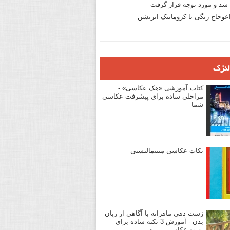
د و مورد توجه قرار گرفت
وجاج رنگی یا کروماتیک ابریشن
لنزک
کتاب آموزشی «هک عکاسی» -
مراحلی ساده برای پیشرفت عکاسی
شما
نکات عکاسی مینیمالیستی
ژست دهی ماهرانه با آگاهی از زبان
بدن - آموزش 3 نکته ساده برای
بهبود عکاسی پرتره