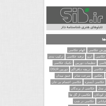
ها
وزش عکاسی
الهام عکاسی
 عکاسی
ایزو
ترفند عکاسی
ترکیب بندی
کاسی
تنظیمات دوربین
تکنیک عکاسی
ر عکاسی
دریچه دیافراگم
دوربین DSLR
رفلکتور
سرعت شاتر
عمق میدان
عکاسی آبستره
عکاسی اجسام بی جان
 مدل
عکاسی از پرندگان
 کودکان
عکاسی از گل ها
ابانی
عکاسی در شب