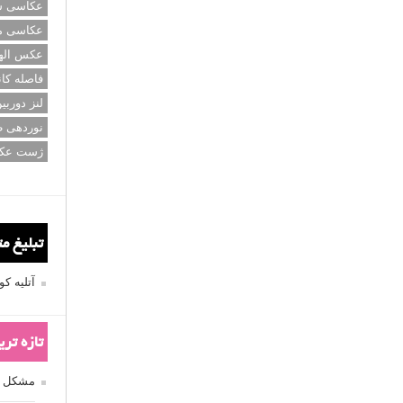
عکاسی سی
عکاسی م
عکس اله
فاصله کان
لنز دوربی
نوردهی ط
ژست عک
تبلیغ م
آتلیه 
تازه تر
مشکل فکوس