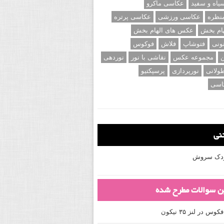
اه و سفید
عکاسی ماکرو
نظره
عکاسی ورزشی
عکاسی پرتره
ام بخش
عکس های الهام بخش
ونی
فتوشاپ
فلاش
فوکوس
ن
مجموعه عکس
نقاشی با نور
نوردهی
ولانی
نورپردازی
پرسپکتیو
اسی
تنی
کودک سروش
ین سوالات مطرح شده
 در لنز ۳۵ نیکون