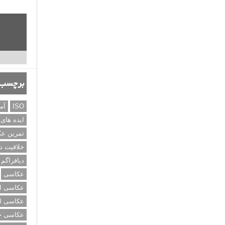
برچسب‌
ISO
آم
ایده های
تمرین ع
خلاقیت د
دیافراگم
عکاسی
عکاسی از
عکاسی از
عکاسی خی