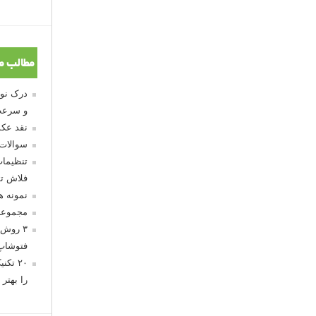
مطالب م
و سرعت
نقد عکس
سوالات
تنظیمات
فلاش تو
نمونه 
مجموعه
۳ روش 
فتوشاپ
۲۰ تک
را بهتر 