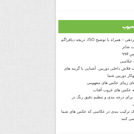
حبوب
درک نوردهی – همراه با توضیح ISO، دریچه دیافراگم
 شاتر
 #۹۹
 عکاسی
 فلاش داخلی دوربین: آشنایی با گزینه های
کار دوربین شما
های زیبای عکس های مفهومی
 عکس های غروب آفتاب
برای درجه بندی و تنظیم دقیق رنگ در
نیک ترکیب بندی در عکاسی که عکس های شما
می کنند