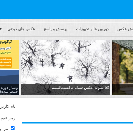
یش عکس
دوربین ها و تجهیزات
پرسش و پاسخ
عکس های دیدنی
60 نمونه عکس سبک ماکسیمالیسم
وبینار دور
ضبط شده)
نام کاربر
رمز عبور
مرا ب