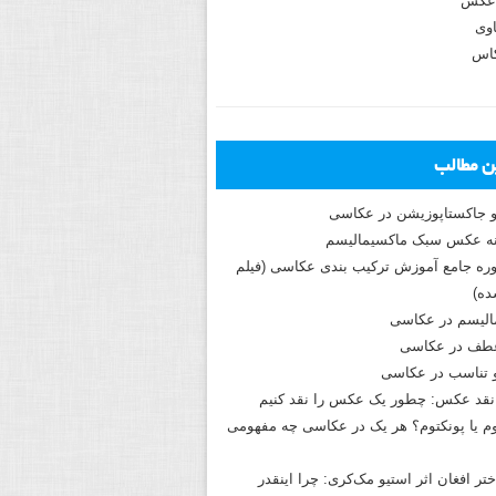
عکس
وی
کاس
ین مطالب
و جاکستا‌پوزیشن در عکاسی
دوره جامع آموزش ترکیب بندی عکاسی (فیلم
ه)
الیسم در عکاسی
طف در عکاسی
و تناسب در عکاسی
نقد عکس: چطور یک عکس را نقد کنیم
م یا پونکتوم؟ هر یک در عکاسی چه مفهومی
ختر افغان اثر استیو مک‌کری: چرا اینقدر