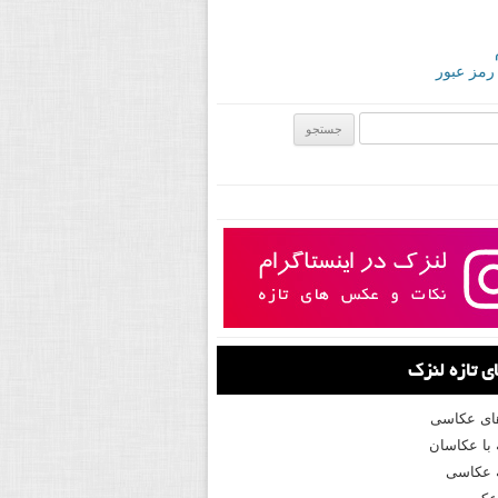
 رمز عبور
ی:
 تازه لنزک
های عکاسی
با عکاسان
 عکاسی