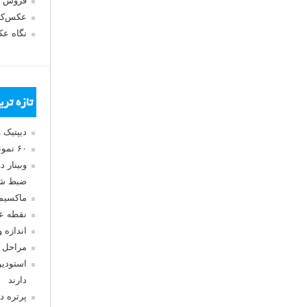
فروش 
عکس‌کا
نگاه ع
تازه تر
دیپتیک 
۶۰ نمونه عکس سبک ماکسیمالیسم
وبینار 
ضبط شد
ماکسیم
نقطه ع
اندازه 
مراحل 
استودیو
دارند
پرتره د