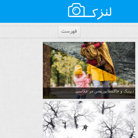
فهرست
دیپتیک و جاکستا‌پوزیشن در عکاسی