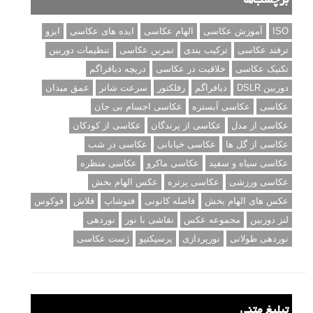
برچسب‌ها
ISO
آموزش عکاسی
الهام عکاسی
ایده های عکاسی
ایزو
ترفند عکاسی
ترکیب بندی
تمرین عکاسی
تنظیمات دوربین
تکنیک عکاسی
خلاقیت در عکاسی
دریچه دیافراگم
دوربین DSLR
دیافراگم
رفلکتور
سرعت شاتر
عمق میدان
عکاسی
عکاسی آبستره
عکاسی اجسام بی جان
عکاسی از مدل
عکاسی از پرندگان
عکاسی از کودکان
عکاسی از گل ها
عکاسی خیابانی
عکاسی در شب
عکاسی سیاه و سفید
عکاسی ماکرو
عکاسی منظره
عکاسی ورزشی
عکاسی پرتره
عکس الهام بخش
عکس های الهام بخش
فاصله کانونی
فتوشاپ
فلاش
فوکوس
لنز دوربین
مجموعه عکس
نقاشی با نور
نوردهی
نوردهی طولانی
نورپردازی
پرسپکتیو
ژست عکاسی
تبلیغ متنی