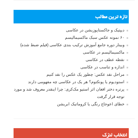
تازه ترین مطالب
دیپتیک و جاکستا‌پوزیشن در عکاسی
۶۰ نمونه عکس سبک ماکسیمالیسم
وبینار دوره جامع آموزش ترکیب بندی عکاسی (فیلم ضبط شده)
ماکسیمالیسم در عکاسی
نقطه عطف در عکاسی
اندازه و تناسب در عکاسی
مراحل نقد عکس: چطور یک عکس را نقد کنیم
استودیوم یا پونکتوم؟ هر یک در عکاسی چه مفهومی دارند
پرتره دختر افغان اثر استیو مک‌کری: چرا اینقدر معروف شد و مورد
توجه قرار گرفت
خطای اعوجاج رنگی یا کروماتیک ابریشن
انتخاب لنزک