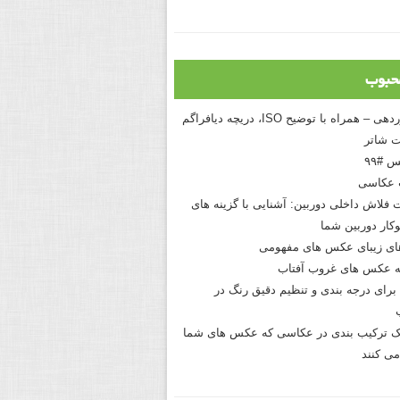
حبوب
درک نوردهی – همراه با توضیح ISO، دریچه دیافراگم
 شاتر
 #۹۹
 عکاسی
 فلاش داخلی دوربین: آشنایی با گزینه های
کار دوربین شما
های زیبای عکس های مفهومی
 عکس های غروب آفتاب
برای درجه بندی و تنظیم دقیق رنگ در
نیک ترکیب بندی در عکاسی که عکس های شما
می کنند