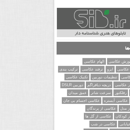
ها
وزش عکاسی
الهام عکاسی
 عکاسی
ایزو
ترفند عکاسی
ترکیب بندی
کاسی
تنظیمات دوربین
تکنیک عکاسی
ر عکاسی
دریچه دیافراگم
دوربین DSLR
رفلکتور
سرعت شاتر
عمق میدان
عکاسی آبستره
عکاسی اجسام بی جان
 مدل
عکاسی از پرندگان
 کودکان
عکاسی از گل ها
ابانی
عکاسی در شب