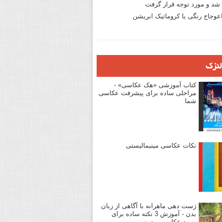
د و مورد توجه قرار گرفت
وجاج رنگی یا کروماتیک ابریشن
لنزک
کتاب آموزشی «هک عکاسی» -
مراحلی ساده برای پیشرفت عکاسی
شما
نکات عکاسی مینیمالیستی
ژست دهی ماهرانه با آگاهی از زبان
بدن - آموزش 3 نکته ساده برای
بهبود عکاسی پرتره