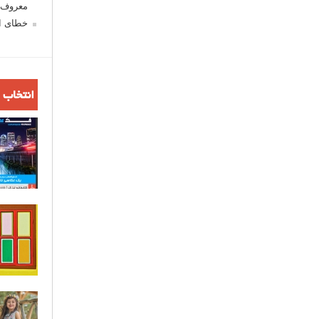
معروف ش
خطای اع
انتخاب 