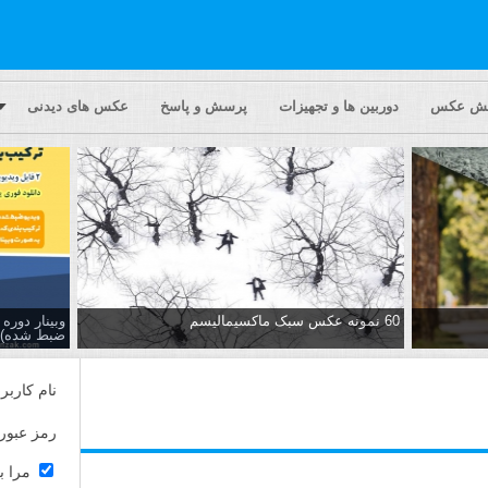
یش عکس
دوربین ها و تجهیزات
پرسش و پاسخ
عکس های دیدنی
60 نمونه عکس سبک ماکسیمالیسم
وبینار دور
ضبط شده)
نام کاربر
رمز عبور
مرا ب