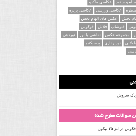
اه و سفید
عکاسی ماکرو
نظره
عکاسی ورزشی
عکاسی پرتره
ام بخش
عکس های الهام بخش
ونی
فتوشاپ
فلاش
فوکوس
ن
مجموعه عکس
نقاشی با نور
نوردهی
ولانی
نورپردازی
پرسپکتیو
اسی
تنی
کودک سروش
ین سوالات مطرح شده
 در لنز ۳۵ نیکون