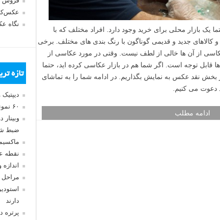
فروش 
عکس‌کا
نگاه ع
ما یک بازار محلی برای خرید وجود دارد. افراد مختلف که با
کالاهای جدید و قدیمی گوناگون با رنگ بندی های مختلف. برخی
 عکاسی از آن ها خالی از لطف نیست. وقتی در مورد عکاسی از
ا قابل توجه است. اگر شما هم در بازار عکاسی کرده اید، حتما
تازه تر
ر بخش نقد عکس به نمایش بگذاریم. در ادامه شما را به تماشای
 دعوت می کنیم.
دیپتیک 
۶۰ نمونه عکس سبک ماکسیمالیسم
ادامه مطلب
وبینار 
ضبط شد
ماکسیم
نقطه ع
اندازه 
مراحل 
استودیو
دارند
پرتره د