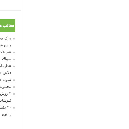
مطالب م
و سرعت
نقد عکس
سوالات
تنظیمات
فلاش تو
نمونه 
مجموعه
۳ روش 
فتوشاپ
۲۰ تک
را بهتر 