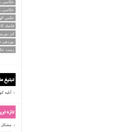
عکاسی سی
عکاسی م
عکس اله
فاصله کان
لنز دوربی
نوردهی ط
ژست عک
تبلیغ م
آتلیه 
تازه تر
مشکل فکوس