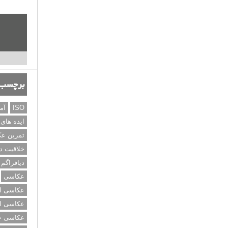
برچسب‌
ISO
آم
ایده های
تمرین ع
خلاقیت د
دیافراگم
عکاسی
عکاسی از
عکاسی از
عکاسی خی