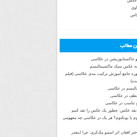
عکس
وی
کاس
ین مطالب
و جاکستا‌پوزیشن در عکاسی
دوره جامع آموزش ترکیب بندی عکاسی (فیلم
ه)
الیسم در عکاسی
طف در عکاسی
و تناسب در عکاسی
نقد عکس: چطور یک عکس را نقد کنیم
م یا پونکتوم؟ هر یک در عکاسی چه مفهومی
ختر افغان اثر استیو مک‌کری: چرا اینقدر