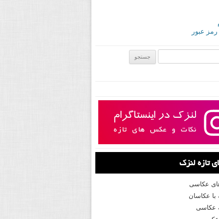
 رمز عبور
ی:
 تازه لنزک
های عکاسی
با عکاسان
 عکاسی