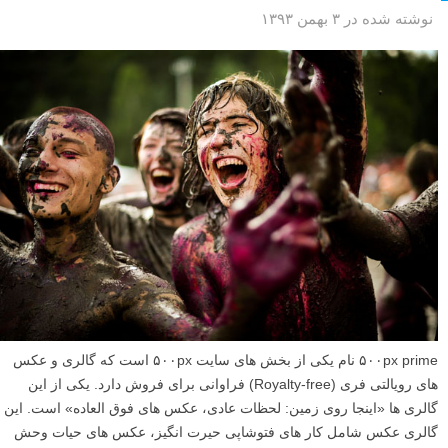
نوشته شده در ۳ بهمن ۱۳۹۳
۵۰۰px prime نام یکی از بخش های سایت ۵۰۰px است که گالری و عکس
های رویالتی فری (Royalty-free) فراوانی برای فروش دارد. یکی از این
گالری ها «اینجا روی زمین: لحظات عادی، عکس های فوق العاده» است. این
گالری عکس شامل کار های فتوشاپی حیرت انگیز، عکس های حیات وحش