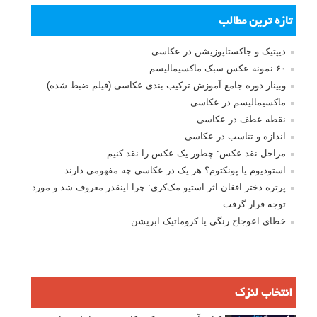
تازه ترین مطالب
دیپتیک و جاکستا‌پوزیشن در عکاسی
۶۰ نمونه عکس سبک ماکسیمالیسم
وبینار دوره جامع آموزش ترکیب بندی عکاسی (فیلم ضبط شده)
ماکسیمالیسم در عکاسی
نقطه عطف در عکاسی
اندازه و تناسب در عکاسی
مراحل نقد عکس: چطور یک عکس را نقد کنیم
استودیوم یا پونکتوم؟ هر یک در عکاسی چه مفهومی دارند
پرتره دختر افغان اثر استیو مک‌کری: چرا اینقدر معروف شد و مورد
توجه قرار گرفت
خطای اعوجاج رنگی یا کروماتیک ابریشن
انتخاب لنزک