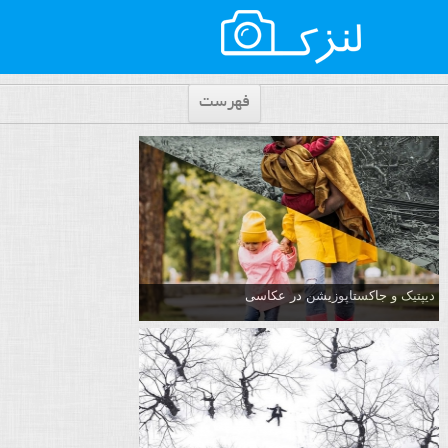
فهرست
دیپتیک و جاکستا‌پوزیشن در عکاسی