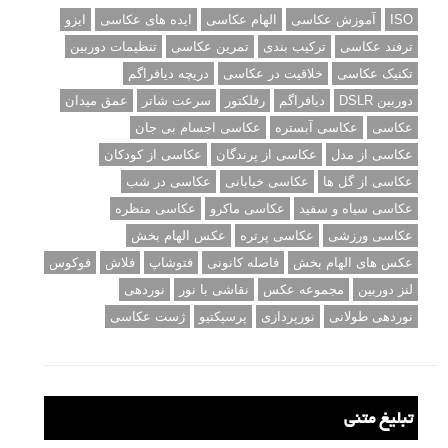
ISO
آموزش عکاسی
الهام عکاسی
ایده های عکاسی
ایزو
ترفند عکاسی
ترکیب بندی
تمرین عکاسی
تنظیمات دوربین
تکنیک عکاسی
خلاقیت در عکاسی
دریچه دیافراگم
دوربین DSLR
دیافراگم
رفلکتور
سرعت شاتر
عمق میدان
عکاسی
عکاسی آبستره
عکاسی اجسام بی جان
عکاسی از مدل
عکاسی از پرندگان
عکاسی از کودکان
عکاسی از گل ها
عکاسی خیابانی
عکاسی در شب
عکاسی سیاه و سفید
عکاسی ماکرو
عکاسی منظره
عکاسی ورزشی
عکاسی پرتره
عکس الهام بخش
عکس های الهام بخش
فاصله کانونی
فتوشاپ
فلاش
فوکوس
لنز دوربین
مجموعه عکس
نقاشی با نور
نوردهی
نوردهی طولانی
نورپردازی
پرسپکتیو
ژست عکاسی
تبلیغ متنی