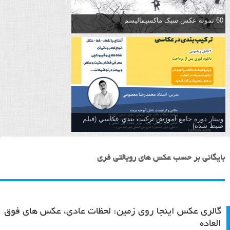
60 نمونه عکس سبک ماکسیمالیسم
وبینار دوره جامع آموزش تركيب بندي عكاسي (فیلم
ضبط شده)
بایگانی بر حسب عکس های رویالتی فری
گالری عکس اینجا روی زمین: لحظات عادی، عکس های فوق
العاده