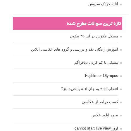
آتلیه کودک سروش
تازه ترین سوالات مطرح شده
مشکل فکوس در لنز ۳۵ نیکون
آموزش رایگان نقد و بررسی و گروه های عکاسی آنلاین
مشکل با کم کردن دیافراگم
Fujifilm or Olympus
انتخاب ۹۰d به جای ۸۰d یا خرید لنز؟
کسب درامد از عکاسی
نحوه آپلود عکس
ارور cannot start live view