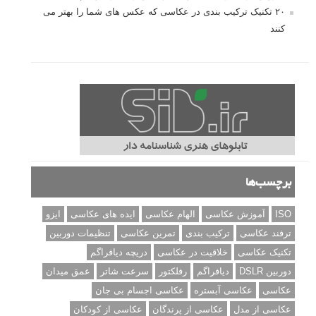
۲۰ تکنیک ترکیب بندی در عکاسی که عکس های شما را بهتر می
کنند
برچسب‌ها
ISO
آموزش عکاسی
الهام عکاسی
ایده های عکاسی
ایزو
ترفند عکاسی
ترکیب بندی
تمرین عکاسی
تنظیمات دوربین
تکنیک عکاسی
خلاقیت در عکاسی
دریچه دیافراگم
دوربین DSLR
دیافراگم
رفلکتور
سرعت شاتر
عمق میدان
عکاسی
عکاسی آبستره
عکاسی اجسام بی جان
عکاسی از مدل
عکاسی از پرندگان
عکاسی از کودکان