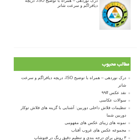
درک نوردهی – همراه با توضیح ISO، دریچه
دیافراگم و سرعت شاتر
مطالب محبوب
درک نوردهی – همراه با توضیح ISO، دریچه دیافراگم و سرعت
شاتر
نقد عکس #۹۹
سوالات عکاسی
تنظیمات فلاش داخلی دوربین: آشنایی با گزینه های فلاش توکار
دوربین شما
نمونه های زیبای عکس های مفهومی
مجموعه عکس های غروب آفتاب
۳ روش برای درجه بندی و تنظیم دقیق رنگ در فتوشاپ