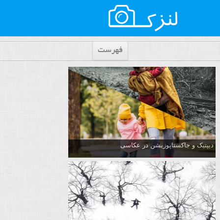
فهرست
دیپتیک و جاکستا‌پوزیشن در عکاسی