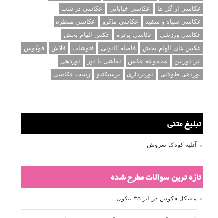
عکاسی از گل ها
عکاسی خیابانی
عکاسی در شب
عکاسی سیاه و سفید
عکاسی ماکرو
عکاسی منظره
عکاسی ورزشی
عکاسی پرتره
عکس الهام بخش
عکس های الهام بخش
فاصله کانونی
فتوشاپ
فلاش
فوکوس
لنز دوربین
مجموعه عکس
نقاشی با نور
نوردهی
نوردهی طولانی
نورپردازی
پرسپکتیو
ژست عکاسی
تبلیغ متنی
آتلیه کودک سروش
تازه ترین سوالات مطرح شده
مشکل فکوس در لنز ۳۵ نیکون