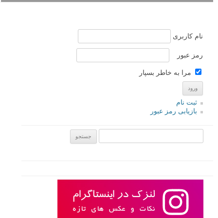
نام کاربری
رمز عبور
مرا به خاطر بسپار
ثبت نام
بازیابی رمز عبور
جستجو یرای: