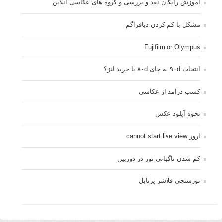
آموزش رایگان نقد و بررسی و گروه های عکاسی آنلاین
مشکل با کم کردن دیافراگم
Fujifilm or Olympus
انتخاب ۹۰d به جای ۸۰d یا خرید لنز؟
کسب درامد از عکاسی
نحوه آپلود عکس
ارور cannot start live view
کم شدن ناگهانی نور در دوربین
نورسنجی فلاشر پرتابل