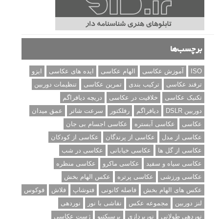
برچسب‌ها
ISO
آموزش عکاسی
الهام عکاسی
ایده های عکاسی
ایزو
ترفند عکاسی
ترکیب بندی
تمرین عکاسی
تنظیمات دوربین
تکنیک عکاسی
خلاقیت در عکاسی
دریچه دیافراگم
دوربین DSLR
دیافراگم
رفلکتور
سرعت شاتر
عمق میدان
عکاسی
عکاسی آبستره
عکاسی اجسام بی جان
عکاسی از مدل
عکاسی از پرندگان
عکاسی از کودکان
عکاسی از گل ها
عکاسی خیابانی
عکاسی در شب
عکاسی سیاه و سفید
عکاسی ماکرو
عکاسی منظره
عکاسی ورزشی
عکاسی پرتره
عکس الهام بخش
عکس های الهام بخش
فاصله کانونی
فتوشاپ
فلاش
فوکوس
لنز دوربین
مجموعه عکس
نقاشی با نور
نوردهی
نوردهی طولانی
نورپردازی
پرسپکتیو
ژست عکاسی