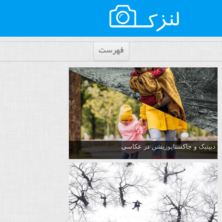
فهرست
دیپتیک و جاکستا‌پوزیشن در عکاسی