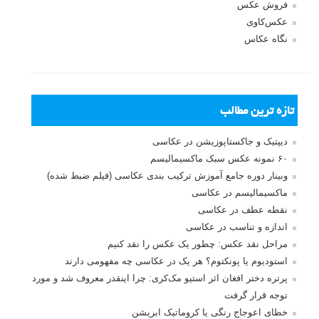
فروش عکس
عکس‌کاوی
نگاه عکاس
تازه ترین مطالب
دیپتیک و جاکستا‌پوزیشن در عکاسی
۶۰ نمونه عکس سبک ماکسیمالیسم
وبینار دوره جامع آموزش ترکیب بندی عکاسی (فیلم ضبط شده)
ماکسیمالیسم در عکاسی
نقطه عطف در عکاسی
اندازه و تناسب در عکاسی
مراحل نقد عکس: چطور یک عکس را نقد کنیم
استودیوم یا پونکتوم؟ هر یک در عکاسی چه مفهومی دارند
پرتره دختر افغان اثر استیو مک‌کری: چرا اینقدر معروف شد و مورد
توجه قرار گرفت
خطای اعوجاج رنگی یا کروماتیک ابریشن