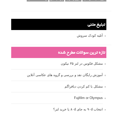
تبلیغ متنی
آتلیه کودک سروش
تازه ترین سوالات مطرح شده
مشکل فکوس در لنز ۳۵ نیکون
آموزش رایگان نقد و بررسی و گروه های عکاسی آنلاین
مشکل با کم کردن دیافراگم
Fujifilm or Olympus
انتخاب ۹۰d به جای ۸۰d یا خرید لنز؟