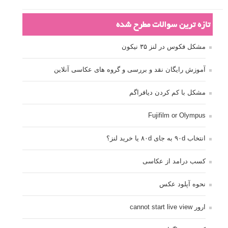
تازه ترین سوالات مطرح شده
مشکل فکوس در لنز ۳۵ نیکون
آموزش رایگان نقد و بررسی و گروه های عکاسی آنلاین
مشکل با کم کردن دیافراگم
Fujifilm or Olympus
انتخاب ۹۰d به جای ۸۰d یا خرید لنز؟
کسب درامد از عکاسی
نحوه آپلود عکس
ارور cannot start live view