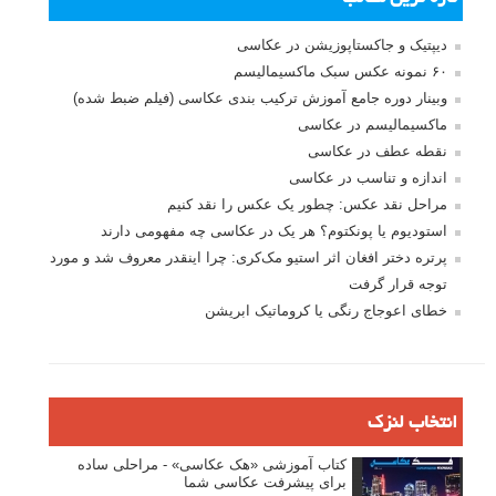
دیپتیک و جاکستا‌پوزیشن در عکاسی
۶۰ نمونه عکس سبک ماکسیمالیسم
وبینار دوره جامع آموزش ترکیب بندی عکاسی (فیلم ضبط شده)
ماکسیمالیسم در عکاسی
نقطه عطف در عکاسی
اندازه و تناسب در عکاسی
مراحل نقد عکس: چطور یک عکس را نقد کنیم
استودیوم یا پونکتوم؟ هر یک در عکاسی چه مفهومی دارند
پرتره دختر افغان اثر استیو مک‌کری: چرا اینقدر معروف شد و مورد
توجه قرار گرفت
خطای اعوجاج رنگی یا کروماتیک ابریشن
انتخاب لنزک
کتاب آموزشی «هک عکاسی» - مراحلی ساده
برای پیشرفت عکاسی شما