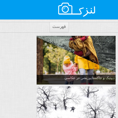
فهرست
دیپتیک و جاکستا‌پوزیشن در عکاسی