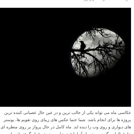
عکاسی ماه می تواند یکی از جالب ترین و در عین حال عصبانی کننده ترین
پروژه ها برای انجام باشد. شما حتما عکس های زیبای روی تقویم ها، پوستر
های دیواری و روی وب را دیده اید. ماه کامل در حال پرواز بر روی منظره ای