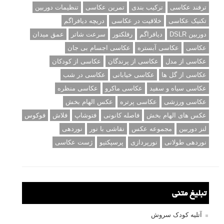
ترفند عکاسی
ترکیب بندی
تمرین عکاسی
تنظیمات دوربین
تکنیک عکاسی
خلاقیت در عکاسی
دریچه دیافراگم
دوربین DSLR
دیافراگم
رفلکتور
سرعت شاتر
عمق میدان
عکاسی
عکاسی آبستره
عکاسی اجسام بی جان
عکاسی از مدل
عکاسی از پرندگان
عکاسی از کودکان
عکاسی از گل ها
عکاسی خیابانی
عکاسی در شب
عکاسی سیاه و سفید
عکاسی ماکرو
عکاسی منظره
عکاسی ورزشی
عکاسی پرتره
عکس الهام بخش
عکس های الهام بخش
فاصله کانونی
فتوشاپ
فلاش
فوکوس
لنز دوربین
مجموعه عکس
نقاشی با نور
نوردهی
نوردهی طولانی
نورپردازی
پرسپکتیو
ژست عکاسی
تبلیغ متنی
آتلیه کودک سروش