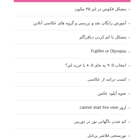
مشکل فکوس در لنز ۳۵ نیکون
آموزش رایگان نقد و بررسی و گروه های عکاسی آنلاین
مشکل با کم کردن دیافراگم
Fujifilm or Olympus
انتخاب ۹۰d به جای ۸۰d یا خرید لنز؟
کسب درامد از عکاسی
نحوه آپلود عکس
ارور cannot start live view
کم شدن ناگهانی نور در دوربین
نورسنجی فلاشر پرتابل