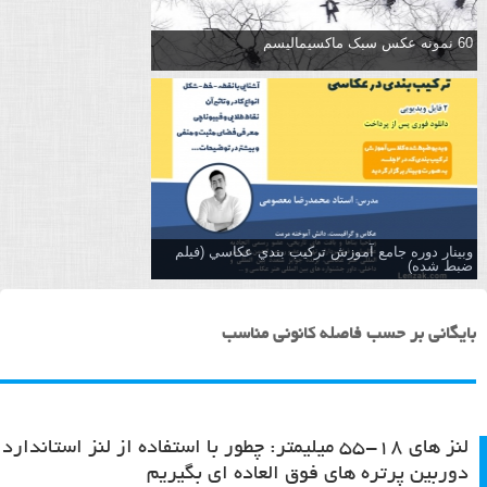
60 نمونه عکس سبک ماکسیمالیسم
وبینار دوره جامع آموزش تركيب بندي عكاسي (فیلم
ضبط شده)
بایگانی بر حسب فاصله کانونی مناسب
لنز های ۱۸-۵۵ میلیمتر: چطور با استفاده از لنز استاندارد
دوربین پرتره های فوق العاده ای بگیریم