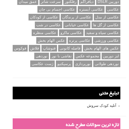
دوربین DSLR
دیافراگم
رفلکتور
سرعت شاتر
عمق میدان
عکاسی
عکاسی آبستره
عکاسی اجسام بی جان
عکاسی از مدل
عکاسی از پرندگان
عکاسی از کودکان
عکاسی از گل ها
عکاسی خیابانی
عکاسی در شب
عکاسی سیاه و سفید
عکاسی ماکرو
عکاسی منظره
عکاسی ورزشی
عکاسی پرتره
عکس الهام بخش
عکس های الهام بخش
فاصله کانونی
فتوشاپ
فلاش
فوکوس
لنز دوربین
مجموعه عکس
نقاشی با نور
نوردهی
نوردهی طولانی
نورپردازی
پرسپکتیو
ژست عکاسی
تبلیغ متنی
آتلیه کودک سروش
تازه ترین سوالات مطرح شده