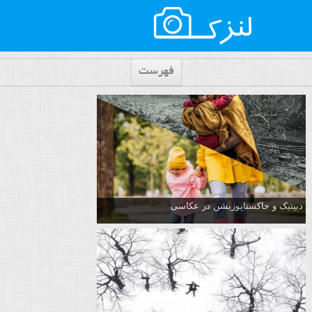
فهرست
دیپتیک و جاکستا‌پوزیشن در عکاسی