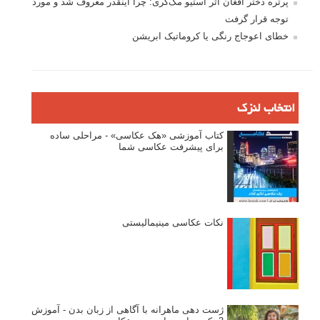
پرتره دختر افغان اثر استیو مک‌کری: چرا اینقدر معروف شد و مورد
توجه قرار گرفت
خطای اعوجاج رنگی یا کروماتیک ابریشن
انتخاب لنزک
کتاب آموزشی «هک عکاسی» - مراحلی ساده
برای پیشرفت عکاسی شما
نکات عکاسی مینیمالیستی
ژست دهی ماهرانه با آگاهی از زبان بدن - آموزش