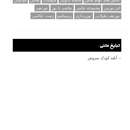
عکس های الهام بخش
فاصله کانونی
فتوشاپ
فلاش
فوکوس
لنز دوربین
مجموعه عکس
نقاشی با نور
نوردهی
نوردهی طولانی
نورپردازی
پرسپکتیو
ژست عکاسی
تبلیغ متنی
آتلیه کودک سروش
تازه ترین سوالات مطرح شده
مشکل فکوس در لنز ۳۵ نیکون
آموزش رایگان نقد و بررسی و گروه های عکاسی آنلاین
مشکل با کم کردن دیافراگم
Fujifilm or Olympus