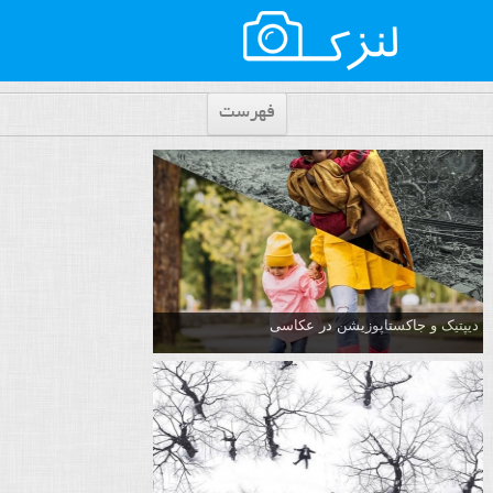
فهرست
دیپتیک و جاکستا‌پوزیشن در عکاسی