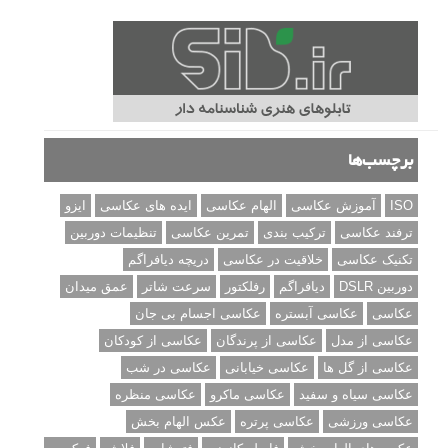
برچسب‌ها
ISO
آموزش عکاسی
الهام عکاسی
ایده های عکاسی
ایزو
ترفند عکاسی
ترکیب بندی
تمرین عکاسی
تنظیمات دوربین
تکنیک عکاسی
خلاقیت در عکاسی
دریچه دیافراگم
دوربین DSLR
دیافراگم
رفلکتور
سرعت شاتر
عمق میدان
عکاسی
عکاسی آبستره
عکاسی اجسام بی جان
عکاسی از مدل
عکاسی از پرندگان
عکاسی از کودکان
عکاسی از گل ها
عکاسی خیابانی
عکاسی در شب
عکاسی سیاه و سفید
عکاسی ماکرو
عکاسی منظره
عکاسی ورزشی
عکاسی پرتره
عکس الهام بخش