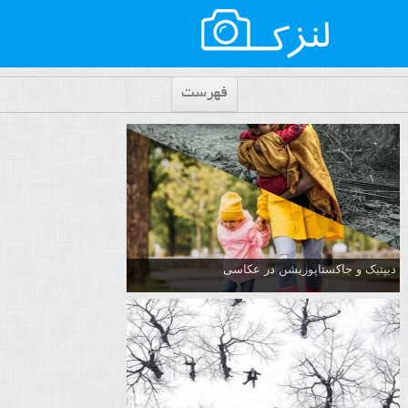
فهرست
دیپتیک و جاکستا‌پوزیشن در عکاسی