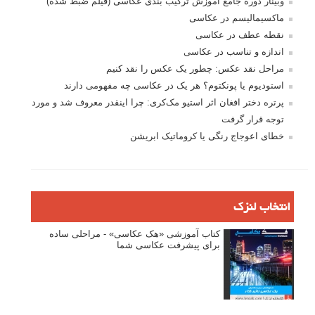
وبینار دوره جامع آموزش ترکیب بندی عکاسی (فیلم ضبط شده)
ماکسیمالیسم در عکاسی
نقطه عطف در عکاسی
اندازه و تناسب در عکاسی
مراحل نقد عکس: چطور یک عکس را نقد کنیم
استودیوم یا پونکتوم؟ هر یک در عکاسی چه مفهومی دارند
پرتره دختر افغان اثر استیو مک‌کری: چرا اینقدر معروف شد و مورد
توجه قرار گرفت
خطای اعوجاج رنگی یا کروماتیک ابریشن
انتخاب لنزک
کتاب آموزشی «هک عکاسی» - مراحلی ساده
برای پیشرفت عکاسی شما