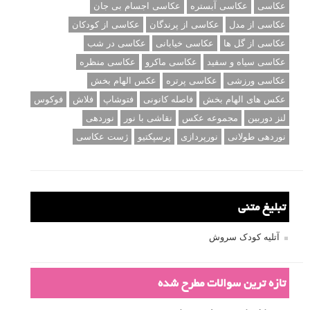
عکاسی
عکاسی آبستره
عکاسی اجسام بی جان
عکاسی از مدل
عکاسی از پرندگان
عکاسی از کودکان
عکاسی از گل ها
عکاسی خیابانی
عکاسی در شب
عکاسی سیاه و سفید
عکاسی ماکرو
عکاسی منظره
عکاسی ورزشی
عکاسی پرتره
عکس الهام بخش
عکس های الهام بخش
فاصله کانونی
فتوشاپ
فلاش
فوکوس
لنز دوربین
مجموعه عکس
نقاشی با نور
نوردهی
نوردهی طولانی
نورپردازی
پرسپکتیو
ژست عکاسی
تبلیغ متنی
آتلیه کودک سروش
تازه ترین سوالات مطرح شده