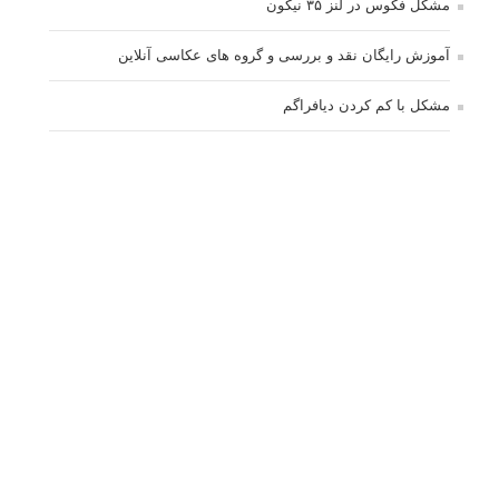
مشکل فکوس در لنز ۳۵ نیکون
آموزش رایگان نقد و بررسی و گروه های عکاسی آنلاین
مشکل با کم کردن دیافراگم
Fujifilm or Olympus
انتخاب ۹۰d به جای ۸۰d یا خرید لنز؟
کسب درامد از عکاسی
نحوه آپلود عکس
ارور cannot start live view
کم شدن ناگهانی نور در دوربین
نورسنجی فلاشر پرتابل