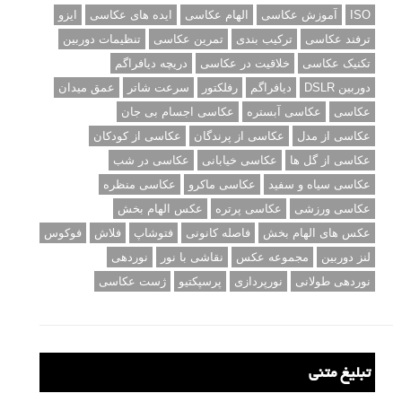
ISO
آموزش عکاسی
الهام عکاسی
ایده های عکاسی
ایزو
ترفند عکاسی
ترکیب بندی
تمرین عکاسی
تنظیمات دوربین
تکنیک عکاسی
خلاقیت در عکاسی
دریچه دیافراگم
دوربین DSLR
دیافراگم
رفلکتور
سرعت شاتر
عمق میدان
عکاسی
عکاسی آبستره
عکاسی اجسام بی جان
عکاسی از مدل
عکاسی از پرندگان
عکاسی از کودکان
عکاسی از گل ها
عکاسی خیابانی
عکاسی در شب
عکاسی سیاه و سفید
عکاسی ماکرو
عکاسی منظره
عکاسی ورزشی
عکاسی پرتره
عکس الهام بخش
عکس های الهام بخش
فاصله کانونی
فتوشاپ
فلاش
فوکوس
لنز دوربین
مجموعه عکس
نقاشی با نور
نوردهی
نوردهی طولانی
نورپردازی
پرسپکتیو
ژست عکاسی
تبلیغ متنی