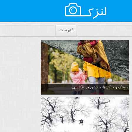
فهرست
دیپتیک و جاکستا‌پوزیشن در عکاسی