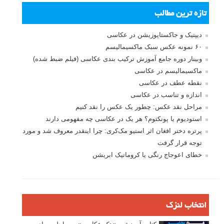
تازه ترین مطالب
دیپتیک و جاکستا‌پوزیشن در عکاسی
۶۰ نمونه عکس سبک ماکسیمالیسم
وبینار دوره جامع آموزش ترکیب بندی عکاسی (فیلم ضبط شده)
ماکسیمالیسم در عکاسی
نقطه عطف در عکاسی
اندازه و تناسب در عکاسی
مراحل نقد عکس: چطور یک عکس را نقد کنیم
استودیوم یا پونکتوم؟ هر یک در عکاسی چه مفهومی دارند
پرتره دختر افغان اثر استیو مک‌کری: چرا اینقدر معروف شد و مورد
توجه قرار گرفت
خطای اعوجاج رنگی یا کروماتیک ابریشن
انتخاب لنزک